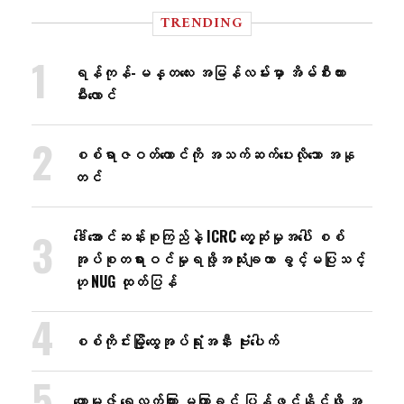
TRENDING
ရန်ကုန်-မန္တလေး အမြန်လမ်းမှာ အိမ်စီးကား
မီးလောင်
စစ်ရာဇဝတ်ကောင်ကို အသက်ဆက်ပေးလိုသော အနု
တင်
ဒေါ်အောင်ဆန်းစုကြည်နဲ့ ICRC တွေ့ဆုံမှုအပေါ် စစ်
အုပ်စုတရားဝင်မှုရဖို့အသုံးချတာ ခွင့်မပြုသင့်
ဟု NUG ထုတ်ပြန်
စစ်ကိုင်းမြို့ထွေအုပ်ရုံးအနီး ဗုံးပေါက်
ဟောမုဇ် ရေလက်ကြား မကြာခင် ပြန်ဖွင့်နိုင်ဖို့ အ