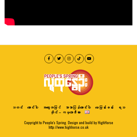
သတင်း
ဆောင်းပါး
အတွေးအမြင်
ဘာသာပြန်ဆောင်းပါး
မေးမြန်းခန်း
ရသ
ထိုင်း – ကမ္ဘောဒီးယား
Copyright to People's Spring. Design and build by HighHorse
http://www.highhorse.co.uk