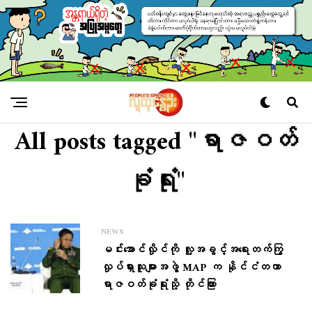
All posts tagged "ရာဇဝတ်
ခုံရုံး"
NEWS
မင်းအောင်လှိုင်ကို လူ့အခွင့်အရေးတက်ကြွ
လှုပ်ရှားသူများအဖွဲ့ MAP က နိုင်ငံတကာ
ရာဇဝတ်ခုံရုံးသို့ တိုင်ကြား