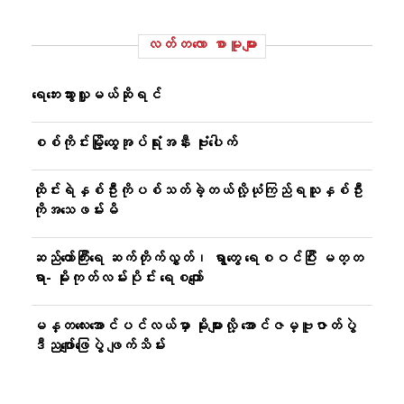
လတ်တ‌လော စာမူများ
ရေဘေးသွားလှူမယ်ဆိုရင်
စစ်ကိုင်းမြို့ထွေအုပ်ရုံးအနီး ဗုံးပေါက်
ထိုင်းရဲနှစ်ဦးကိုပစ်သတ်ခဲ့တယ်လို့ယုံကြည်ရသူနှစ်ဦး
ကိုအသေဖမ်းမိ
ဆည်တော်ကြီးရေ ဆက်တိုက်လွှတ်၊ ရွာတွေ ရေစဝင်ပြီး မတ္တ
ရာ- မိုးကုတ်လမ်းပိုင်း ရေစကျော်
မန္တလေးအောင်ပင်လယ်မှာ မိုးများလို့ အောင်ဇမ္ဗူဇာတ်ပွဲ
ဒီညဖျော်ဖြေပွဲ ဖျက်သိမ်း