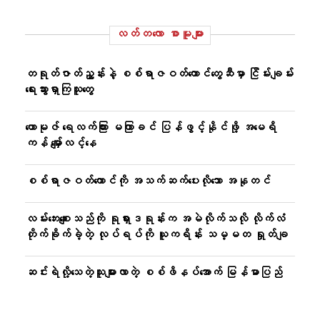
လတ်တ‌လော စာမူများ
တရုတ်ဇာတ်ညွှန်းနဲ့ ​စစ်ရာဇဝတ်​ကောင်​တွေဆီမှာ ငြိမ်းချမ်း​
ရေးသွားရှာကြသူ​​တွေ
ဟောမုဇ် ရေလက်ကြား မကြာခင် ပြန်ဖွင့်နိုင်ဖို့ အမေရိ
ကန် မျှော်လင့်နေ
စစ်ရာဇဝတ်ကောင်ကို အသက်ဆက်ပေးလိုသော အနုတင်
လမ်းဘေးစျေးသည်ကို ရုရှားဒရုန်းက အမဲလိုက်သလို လိုက်လံ
တိုက်ခိုက်ခဲ့တဲ့ လုပ်ရပ်ကို ယူကရိန်း သမ္မတ ရှုတ်ချ
ဆင်းရဲလို့​သေတဲ့သူများလာတဲ့ စစ်ဖိနပ်​အောက် မြန်မာပြည်