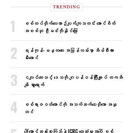
TRENDING
စစ်တပ်တိုက်​လေယာဥ်ပျက်ကျသတင်း အောင်စိတ်
အစစ်ဟု ဦးမင်းကိုနိုင်​ပြော
ရန်ကုန်-မန္တလေး အမြန်လမ်းမှာ အိမ်စီးကား
မီးလောင်
ငလျင်ဘေးသင့် ဒေသကို ဂျပန်ဝန်ကြီးချုပ် တကအိ
ချိ သွားရောက်
စစ်ရာဇဝတ်ကောင်ကို အသက်ဆက်ပေးလိုသော အနု
တင်
ဒေါ်အောင်ဆန်းစုကြည်နဲ့ ICRC တွေ့ဆုံမှုအပေါ် စစ်