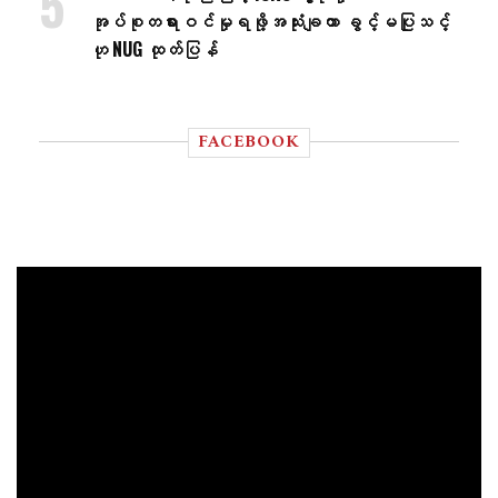
အုပ်စုတရားဝင်မှုရဖို့အသုံးချတာ ခွင့်မပြုသင့်
ဟု NUG ထုတ်ပြန်
FACEBOOK