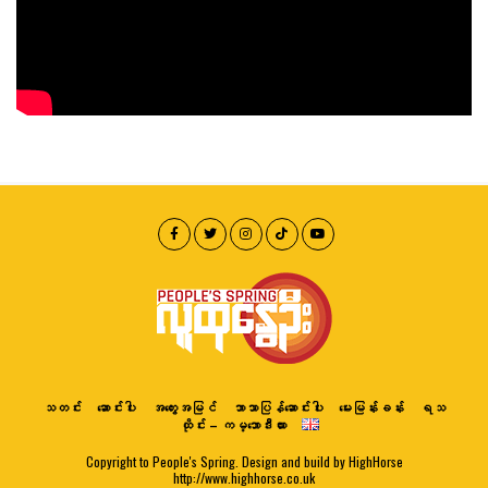
သတင်း
ဆောင်းပါး
အတွေးအမြင်
ဘာသာပြန်ဆောင်းပါး
မေးမြန်းခန်း
ရသ
ထိုင်း – ကမ္ဘောဒီးယား
Copyright to People's Spring. Design and build by HighHorse
http://www.highhorse.co.uk