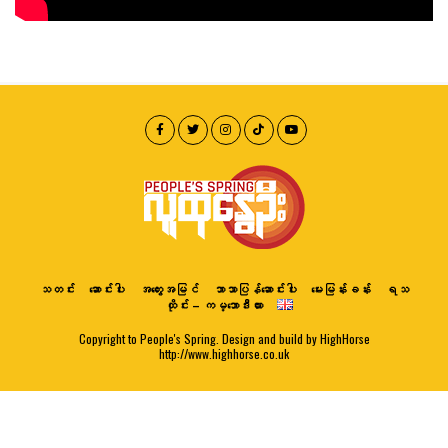
သတင်း
ဆောင်းပါး
အတွေးအမြင်
ဘာသာပြန်ဆောင်းပါး
မေးမြန်းခန်း
ရသ
ထိုင်း – ကမ္ဘောဒီးယား
Copyright to People's Spring. Design and build by HighHorse
http://www.highhorse.co.uk