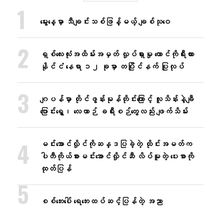
မွေးနေ့မှာ သီချင်းသစ်ဖြန့်မယ့် ချစ်သုဝေ
ရှစ်လေးလုံးအထိမ်းအမှတ် လှုပ်ရှားမှု တောင်ကိုရီးယား
နိုင်ငံ နေရာ ၁၂ ခုမှာ တပြိုင်နက် ပြုလုပ်
ဂျပန်မှာ တိုင်ဖွန်းမုန်တိုင်းကြောင့် လူသိန်းနဲ့ချီ
ပြောင်းရွှေ့၊ လေယာဉ် ခရီးစဉ်တွေလည်း ဖျက်သိမ်း
မင်းအောင်လှိုင်ကိုဆန္ဒပြခဲ့တဲ့ ထိုင်းအမတ်က
ပါတီကိုယ်စားမင်းအောင်လှိုင်ဆီ လိပ်မူတဲ့ ပေးစာကို
ထုတ်ပြန်
စစ်ဘေးပေါ် ရေဘေးထပ်ဆင့်ပြန်တဲ့ အညာ