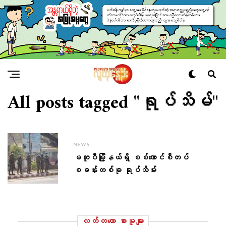
All posts tagged "ရုပ်သိမ်"
NEWS
မတူပီမြို့နယ်ရှိ စစ်ကောင်စီတပ်
စခန်းတစ်ခု ရုပ်သိမ်း
လတ်တ‌လော စာမူများ