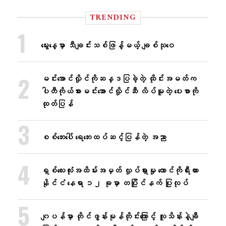
TRENDING
မွေးနေ့မှာ သီချင်းသစ်ဖြန့်မယ့် ချစ်သုဝေ
မင်းအောင်လှိုင်ကိုဆန္ဒပြခဲ့တဲ့ ထိုင်းအမတ်က
ပါတီကိုယ်စားမင်းအောင်လှိုင်ဆီ လိပ်မူတဲ့ ပေးစာကို
ထုတ်ပြန်
စစ်ဘေးပေါ် ရေဘေးထပ်ဆင့်ပြန်တဲ့ အညာ
ရှစ်လေးလုံးအထိမ်းအမှတ် လှုပ်ရှားမှု တောင်ကိုရီးယား
နိုင်ငံ နေရာ ၁၂ ခုမှာ တပြိုင်နက် ပြုလုပ်
ဂျပန်မှာ တိုင်ဖွန်းမုန်တိုင်းကြောင့် လူသိန်းနဲ့ချီ