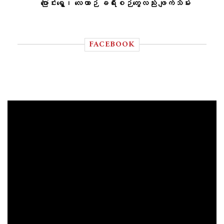
ပြောင်းရွှေ့၊ လေယာဉ် ခရီးစဉ်တွေလည်း ဖျက်သိမ်း
FACEBOOK