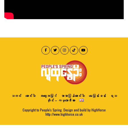
သတင်း
ဆောင်းပါး
အတွေးအမြင်
ဘာသာပြန်ဆောင်းပါး
မေးမြန်းခန်း
ရသ
ထိုင်း – ကမ္ဘောဒီးယား
Copyright to People's Spring. Design and build by HighHorse
http://www.highhorse.co.uk