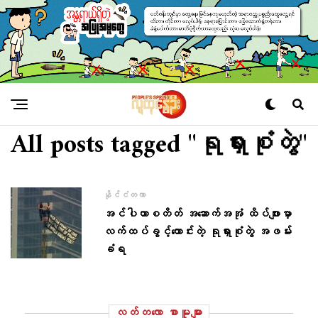
All posts tagged "ရုရှားစုံတွဲ"
နိုင်ငံတကာ
အင်ပါယာစတိတ် အဆောက်အအုံ ထိပ်ဖျားမှာ
လက်ထပ်ခွင့်တောင်းတဲ့ ရုရှားစုံတွဲ အဖမ်း
ခံရ
လတ်တ‌လော စာမူများ