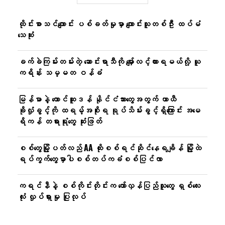
ထိုင်းစာသင်ကျောင်း ပစ်ခတ်မှုမှာ ကျောင်းသူတစ်ဦး ထပ်မံ
သေဆုံး
ခက်ခဲကြမ်းတမ်းတဲ့ ဆောင်းရာသီကို မျှော်လင့်ထားရမယ်လို့ ယူ
ကရိန်း သမ္မတ ဝန်ခံ
မြန်မာနဲ့ တောင်ဆူဒန် နိုင်ငံသားတွေအတွက် ယာယီ
ခိုလှုံခွင့်ကို ထရမ့်အစိုးရ ရုပ်သိမ်းခွင့်ရှိကြောင်း အမေ
ရိကန် တရားရုံးတွေ ဆုံးဖြတ်
စစ်တွေမြို့ပတ်လည် AA ထိုးစစ်ရင်ဆိုင်နေရချိန် မြို့ထဲ
ရပ်ကွက်တွေမှာပါစစ်တပ်ကခံစစ်ပြင်လာ
ကရင်နီနဲ့ စစ်ကိုင်းတိုင်းက တော်လှန်ပြည်သူတွေ ရှစ်လေး
လုံး လှုပ်ရှားမှု ပြုလုပ်