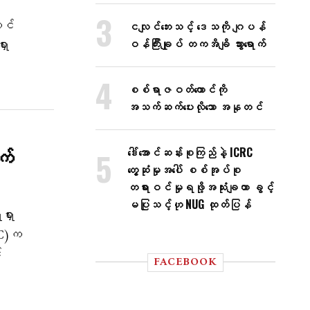
ာင်
ငလျင်ဘေးသင့် ဒေသကို ဂျပန်
ား
ဝန်ကြီးချုပ် တကအိချိ သွားရောက်
စစ်ရာဇဝတ်ကောင်ကို
အသက်ဆက်ပေးလိုသော အနုတင်
က်
ဒေါ်အောင်ဆန်းစုကြည်နဲ့ ICRC
တွေ့ဆုံမှုအပေါ် စစ်အုပ်စု
တရားဝင်မှုရဖို့အသုံးချတာ ခွင့်
မပြုသင့်ဟု NUG ထုတ်ပြန်
ှား
CC)က
း
FACEBOOK