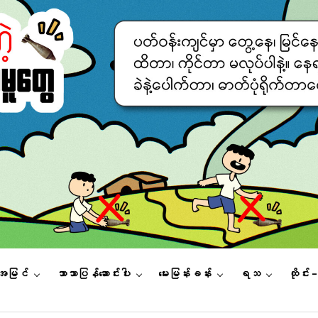
းအမြင်
ဘာသာပြန်ဆောင်းပါး
မေးမြန်းခန်း
ရသ
ထိုင်း 