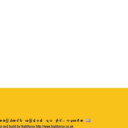
ာသာပြန်ဆောင်းပါး
မေးမြန်းခန်း
ရသ
ထိုင်း – ကမ္ဘောဒီးယား
gn and build by HighHorse http://www.highhorse.co.uk