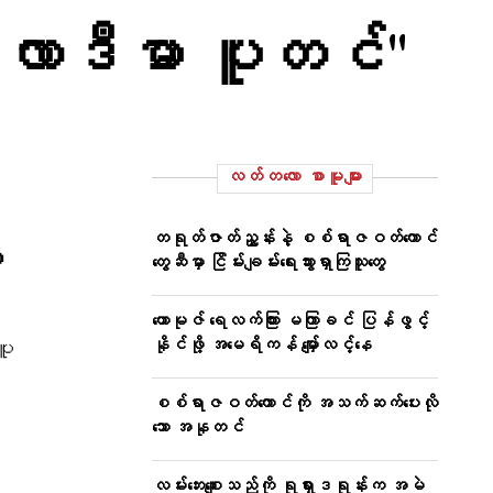
ဗလာဒီမာ ပူတင်"
လတ်တ‌လော စာမူများ
တရုတ်ဇာတ်ညွှန်းနဲ့ ​စစ်ရာဇဝတ်​ကောင်​
း
တွေဆီမှာ ငြိမ်းချမ်း​ရေးသွားရှာကြသူ​​တွေ
ဟောမုဇ် ရေလက်ကြား မကြာခင် ပြန်ဖွင့်
နိုင်ဖို့ အမေရိကန် မျှော်လင့်နေ
ပူ
စစ်ရာဇဝတ်ကောင်ကို အသက်ဆက်ပေးလို
သော အနုတင်
လမ်းဘေးစျေးသည်ကို ရုရှားဒရုန်းက အမဲ