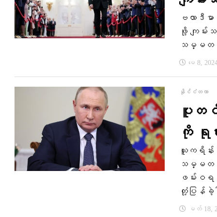
ကျမ်းသ
ဗလာဒီမာ 
ဖို့ ကျမ်
သမ္မတအဖ
မေ 8, 202
နိုင်ငံတကာ
ပူတင်က
ကို ရုရ
ယူကရိန်း စ
သမ္မတ ဗလ
ဖမ်းဝရမ်း
တုံ့ပြန်ခ
မတ် 18, 