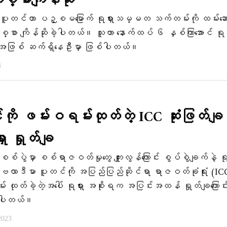
စ္စာကျိန်ဆို
ပူတင်ဟာ ပဉ္စမမြောက် ရုရှားသမ္မတ သက်တမ်းကို ထမ်းဆေ
းသစ္စာ ကျိန်ဆိုခဲ့ပါတယ်။ သူဟာ နောက်ထပ် ၆ နှစ်ကြာအောင် ရုရှ
ြစ် ဆက်ရှိနေဦးမှာ ဖြစ်ပါတယ်။
4
ို ဖမ်းဝရမ်းထုတ်တဲ့ ICC ဆုံးဖြတ်ချ
ှား ရှုတ်ချ
စ်ပွဲမှာ စစ်ရာဇဝတ်မှုတွေ ကျူးလွန်ကြောင်း စွပ်စွဲချက်နဲ့ ရုရ
ာဒီမာ ပူတင်ကို အပြည်ပြည်ဆိုင်ရာ ရာဇဝတ်ခုံရုံး (I
 ထုတ်ခဲ့တဲ့အပေါ် ရုရှား အစိုးရက အပြင်းအထန် ရှုတ်ချကြောင်
ဲ့ပါတယ်။
2023