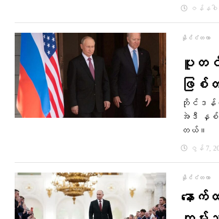
ဇန်နဝါရီ
နိုင်ငံတကာ
ပူတင်
ဖြစ်တ
ဘိုင်ဒန်က
အဲဒီ နှစ်
တယ်။
ဇွန် 7, 2
နိုင်ငံတကာ
နောက