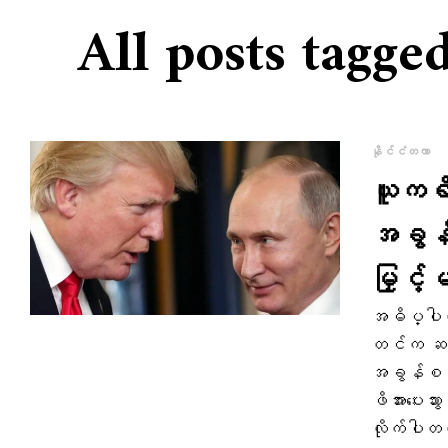
All posts tag
နိုင်ငံတကာ
ယူကရိ
အခွန်စ
မြှင့်မ
အဓိပ္ပါယ်
တင်က ဆက်ပ
အခွန်စည်းက
ဖိအားပေးသ
လိုက်ပါ