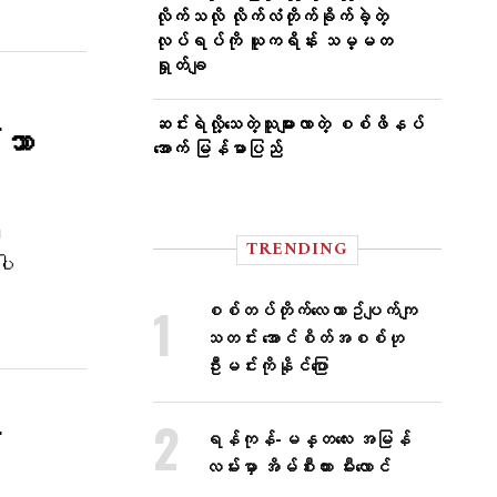
လိုက်သလို လိုက်လံတိုက်ခိုက်ခဲ့တဲ့
လုပ်ရပ်ကို ယူကရိန်း သမ္မတ
ရှုတ်ချ
ဆင်းရဲလို့​သေတဲ့သူများလာတဲ့ စစ်ဖိနပ်​
်သာ
အောက် မြန်မာပြည်
း၊
TRENDING
ပါ
စစ်တပ်တိုက်​လေယာဥ်ပျက်ကျ
သတင်း အောင်စိတ်အစစ်ဟု
ဦးမင်းကိုနိုင်​ပြော
်
ရန်ကုန်-မန္တလေး အမြန်
လမ်းမှာ အိမ်စီးကား မီးလောင်