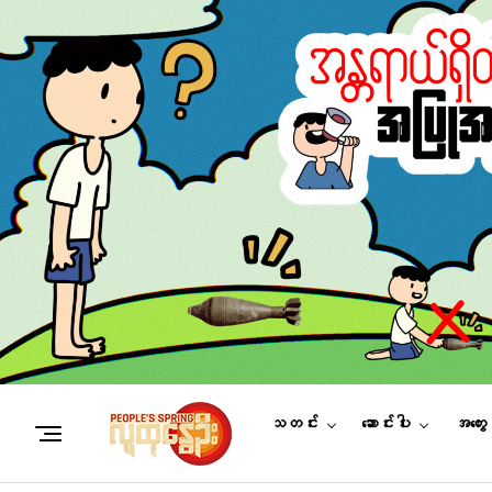
သတင်း
ဆောင်းပါး
အတွေ