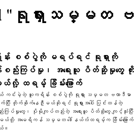
ged "ရုရှားသမ္မတ 
န်း စစ်ပွဲကို မရပ်ရင် ရုရှားကို
ည်းကြပ်မှု၊ အရေးယူ ပိတ်ဆို့မှုတွေ တို
ယ်လို့ ထရမ့် ခြိမ်းခြောက်
 ကင်းမဲ့တဲ့ ယူကရိန်း စစ်ပွဲကို ရုရှား သမ္မတ ဗလာဒီမာ 
ြီး တိုက်ခိုက်နေဦးမယ်ဆိုရင် ရုရှားအပေါ် ပြင်းထန်တဲ့
ြပ်မှုတွေ၊ ပိုမိုကျပ်တည်းတဲ့ အရေးယူ ပိတ်ဆို့တွေ ကျင့်သုံးပြီး
ွားမယ်လို့ အမေရိကန် သမ္မတ ဒေါ်နယ်လ်ထရမ့်က ခြိမ်းခြောက်
တယ်။