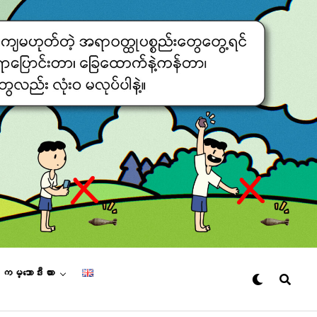
– ကမ္ဘောဒီးယား