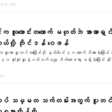
 24, 2025
က လူကောင်းတယောက် မဟုတ်ဘဲ အာဏာရှင
ယ်လို့ ဘိုင်ဒန် ဝေဖန်
 သူဟာ ပူတင်အကြောင်းကို နှစ်ပေါင်း ၄၀ လောက် သိထားခဲ့ကြောင်
 ၄၀ လုံးလုံး သူနဲ့ပတ်သက်သမျှ စိတ်အေးစရာ မရှိခဲ့ကြောင်း ဆို
024
်ထပ် သမ္မတ သက်တမ်းအတွက် ပူတင