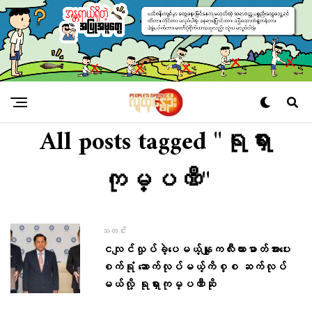
All posts tagged "ရုရှား
ကုမ္ပဏီ"
သတင်း
ငလျင်လှုပ်ခဲ့ပေမယ့်နျူကလီးယားဓာတ်အားပေး
စက်ရုံ ဆောက်လုပ်မယ့်ကိစ္စ ဆက်လုပ်
မယ်လို့ ရုရှားကုမ္ပဏီဆို