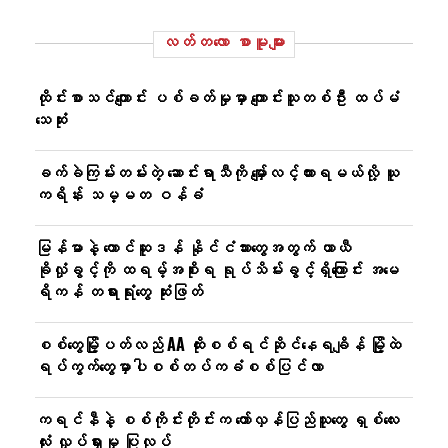
လတ်တ‌လော စာမူများ
ထိုင်းစာသင်ကျောင်း ပစ်ခတ်မှုမှာ ကျောင်းသူတစ်ဦး ထပ်မံ
သေဆုံး
ခက်ခဲကြမ်းတမ်းတဲ့ ဆောင်းရာသီကို မျှော်လင့်ထားရမယ်လို့ ယူ
ကရိန်း သမ္မတ ဝန်ခံ
မြန်မာနဲ့ တောင်ဆူဒန် နိုင်ငံသားတွေအတွက် ယာယီ
ခိုလှုံခွင့်ကို ထရမ့်အစိုးရ ရုပ်သိမ်းခွင့်ရှိကြောင်း အမေ
ရိကန် တရားရုံးတွေ ဆုံးဖြတ်
စစ်တွေမြို့ပတ်လည် AA ထိုးစစ်ရင်ဆိုင်နေရချိန် မြို့ထဲ
ရပ်ကွက်တွေမှာပါစစ်တပ်ကခံစစ်ပြင်လာ
ကရင်နီနဲ့ စစ်ကိုင်းတိုင်းက တော်လှန်ပြည်သူတွေ ရှစ်လေး
လုံး လှုပ်ရှားမှု ပြုလုပ်