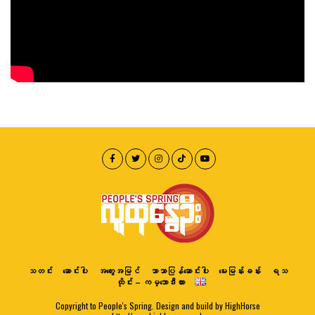
သတင်း
ဆောင်းပါး
အတွေးအမြင်
ဘာသာပြန်ဆောင်းပါး
မေးမြန်းခန်း
ရသ
ထိုင်း – ကမ္ဘောဒီးယား
Copyright to People's Spring. Design and build by HighHorse