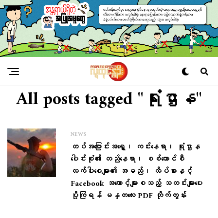
All posts tagged "ရုံးဌာန"
NEWS
တပ်အပြောင်းအရွှေ့၊ ကင်းနေရာ၊ ရုံးဌာန
ပေါင်းစုံ၏ တည်နေရာ၊ စစ်ကောင်စီ
လက်ပါးစေများ၏ အမည်၊ လိပ်စာနှင့်
Facebook အကောင့်များစသည့် သတင်းများပေး
ပို့ကြရန် မန္တလေး PDF တိုက်တွန်း