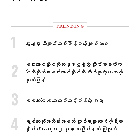
TRENDING
မွေးနေ့မှာ သီချင်းသစ်ဖြန့်မယ့် ချစ်သုဝေ
မင်းအောင်လှိုင်ကိုဆန္ဒပြခဲ့တဲ့ ထိုင်းအမတ်က
ပါတီကိုယ်စားမင်းအောင်လှိုင်ဆီ လိပ်မူတဲ့ ပေးစာကို
ထုတ်ပြန်
စစ်ဘေးပေါ် ရေဘေးထပ်ဆင့်ပြန်တဲ့ အညာ
ရှစ်လေးလုံးအထိမ်းအမှတ် လှုပ်ရှားမှု တောင်ကိုရီးယား
နိုင်ငံ နေရာ ၁၂ ခုမှာ တပြိုင်နက် ပြုလုပ်