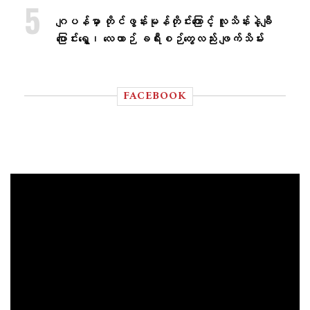
ဂျပန်မှာ တိုင်ဖွန်းမုန်တိုင်းကြောင့် လူသိန်းနဲ့ချီ
ပြောင်းရွှေ့၊ လေယာဉ် ခရီးစဉ်တွေလည်း ဖျက်သိမ်း
FACEBOOK