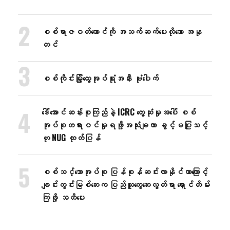
စစ်ရာဇဝတ်ကောင်ကို အသက်ဆက်ပေးလိုသော အနု
တင်
စစ်ကိုင်းမြို့ထွေအုပ်ရုံးအနီး ဗုံးပေါက်
ဒေါ်အောင်ဆန်းစုကြည်နဲ့ ICRC တွေ့ဆုံမှုအပေါ် စစ်
အုပ်စုတရားဝင်မှုရဖို့အသုံးချတာ ခွင့်မပြုသင့်
ဟု NUG ထုတ်ပြန်
စစ်သင်္ဘောအုပ်စု ပြန်စုန်ဆင်းလာနိုင်တာကြောင့်
ချင်းတွင်းမြစ်ဘေးက ပြည်သူတွေဘေးလွတ်ရာ ရှောင်တိမ်း
ကြဖို့ သတိပေး