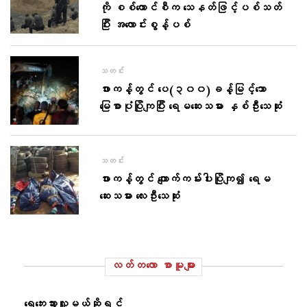
ကို စစ်ကောင်စီက သေနတ်ဖြင့်ပစ်သတ်
ပြီး အလောင်းစွန့်ပစ်
သတင်း
ဖားကန့်တွင် ပေ(၃၀၀)ခန့်မြင့်သော
မြေစာပုံပြိုကျပြီး ရေမဆေးသမား နှစ်ဦးသေဆုံး
သတင်း
ဖားကန့်တွင် ကျောက်ကမ်းပါးပြိုကျ၍ ရေမ
ဆေးသမား လေးဦးသေဆုံး
လတ်တ‌လော စာမူများ
ရေဘေးသွားလှူမယ်ဆိုရင်