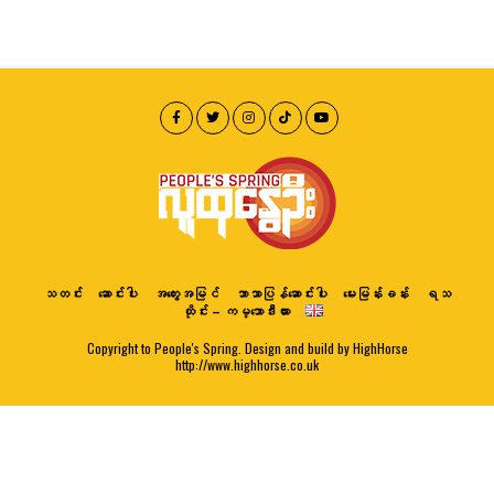
သတင်း
ဆောင်းပါး
အတွေးအမြင်
ဘာသာပြန်ဆောင်းပါး
မေးမြန်းခန်း
ရသ
ထိုင်း – ကမ္ဘောဒီးယား
Copyright to People's Spring. Design and build by HighHorse
http://www.highhorse.co.uk