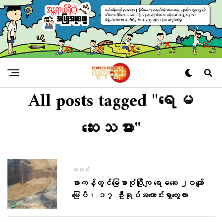
All posts tagged "ရေမ
ဆေးသမား"
သတင်း
ဖားကန့်တွင်မြေစာပုံပြိုကျ ရေမဆေး ၂၀ကျော်
မြေပိ၊ ၁၇ ဦးရုပ်အလောင်းရှာတွေ့ထား