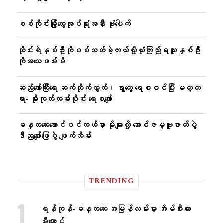
စစ်ကိုင်းမြို့ထွေအုပ်ရုံးအနီး ဗုံးပေါက်
ထိုင်းရဲနှစ်ဦးကိုပစ်သတ်ခဲ့တယ်လို့ယုံကြည်ရသူနှစ်ဦး
ကိုအသေဖမ်းမိ
ဆည်တော်ကြီးရေ ဆက်တိုက်လွှတ်၊ ရွာတွေ ရေစဝင်ပြီး မတ္တ
ရာ- မိုးကုတ်လမ်းပိုင်း ရေစကျော်
မန္တလေးအောင်ပင်လယ်မှာ မိုးများလို့ အောင်ဇမ္ဗူဇာတ်ပွဲ
ဒီညဖျော်ဖြေပွဲ ဖျက်သိမ်း
TRENDING
ရန်ကုန်-မန္တလေး အမြန်လမ်းမှာ အိမ်စီးကား
မီးလောင်