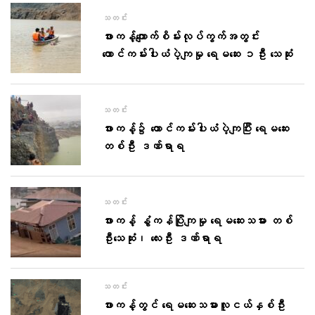
သတင်း
ဖားကန့်ကျောက်စိမ်းလုပ်ကွက်အတွင်း
တောင်ကမ်းပါးယံပဲ့ကျမှု ရေမဆေး ၁ဦး သေဆုံး
သတင်း
ဖားကန့်၌ တောင်ကမ်းပါးယံပဲ့ကျပြီး ရေမဆေး
တစ်ဦး ဒဏ်ရာရ
သတင်း
ဖားကန့် နွံကန်ပြိုကျမှု ရေမဆေးသမား တစ်
ဦးသေဆုံး၊ လေးဦး ဒဏ်ရာရ
သတင်း
ဖားကန့်တွင် ရေမဆေးသမားလူငယ်နှစ်ဦး