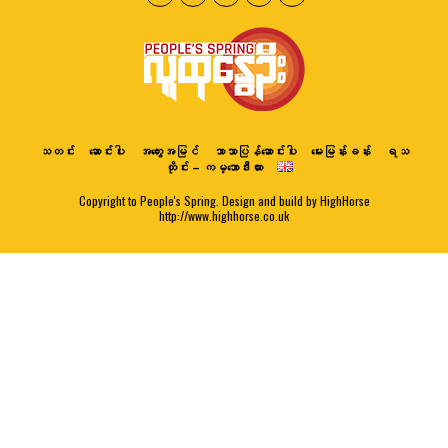
သတင်း
ဆောင်းပါး
အတွေးအမြင်
ဘာသာပြန်ဆောင်းပါး
မေးမြန်းခန်း
ရသ
ထိုင်း – ကမ္ဘောဒီးယား
Copyright to People's Spring. Design and build by HighHorse
http://www.highhorse.co.uk