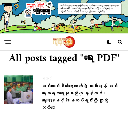
All posts tagged "ရေး PDF"
သတင်း
စစ်ကောင်စီ၏ရွေးကောက်ပွဲ တားဆီးရန် စစ်
ရေးအရအရေးယူမည်ဟု မွန်တပ်၊
ရေးPDFနှင့် ဒေါနတပ်ရင်းတို့ ပူးတွဲ
သတိပေး