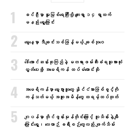
ခင်ဦးမှာ မူးမြစ်ရေကြီးလို့ ကျေးရွာ ၁၄ ရွာထက်
မနည်း ရွှေ့ပြောင်း
မွေးနေ့မှာ သီချင်းသစ်ဖြန့်မယ့် ချစ်သုဝေ
ဒေါ်အောင်ဆန်းစုကြည်နဲ့ မတရားဖမ်းဆီးခံရသူအားလုံး
လွှတ်ပေးဖို့ အမေရိကန် ထပ်မံတောင်းဆို
အမေရိကန်မှာ မွေးဖွားသူတွေ နိုင်ငံသားဖြစ်ခွင့်ကို
ကန့်သတ်မယ့် အထူးအမိန့်တွေ ထရမ့်ထပ်ထုတ်
ဂျပန်မှာ တိုင်ဖွန်းမုန်တိုင်းကြောင့် လူသိန်းနဲ့ချီ
ပြောင်းရွှေ့၊ လေယာဉ် ခရီးစဉ်တွေလည်း ဖျက်သိမ်း