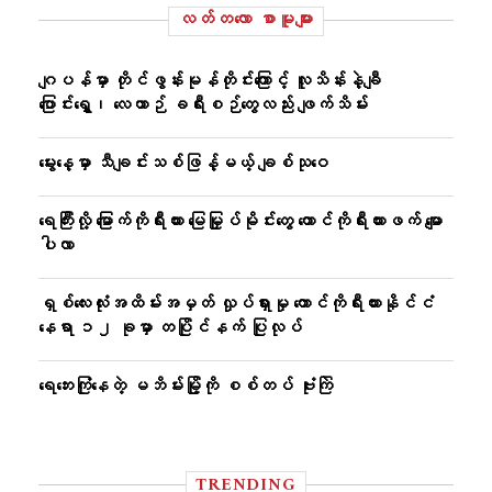
လတ်တ‌လော စာမူများ
ဂျပန်မှာ တိုင်ဖွန်းမုန်တိုင်းကြောင့် လူသိန်းနဲ့ချီ
ပြောင်းရွှေ့၊ လေယာဉ် ခရီးစဉ်တွေလည်း ဖျက်သိမ်း
မွေးနေ့မှာ သီချင်းသစ်ဖြန့်မယ့် ချစ်သုဝေ
ရေကြီးလို့ မြောက်ကိုရီးယား မြေမြှုပ်မိုင်းတွေ တောင်ကိုရီးယားဖက် မျော
ပါလာ
ရှစ်လေးလုံးအထိမ်းအမှတ် လှုပ်ရှားမှု တောင်ကိုရီးယားနိုင်ငံ
နေရာ ၁၂ ခုမှာ တပြိုင်နက် ပြုလုပ်
ရေဘေးကြုံနေတဲ့ မဘိမ်းမြို့ကို စစ်တပ် ဗုံးကြဲ
TRENDING