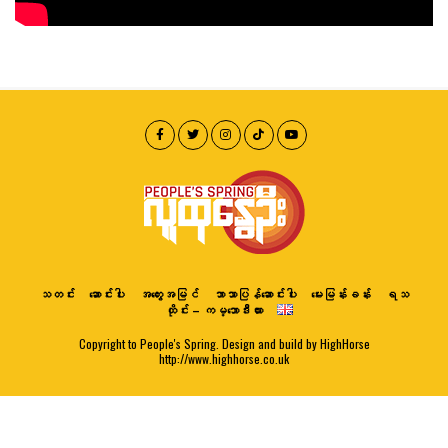
သတင်း
ဆောင်းပါး
အတွေးအမြင်
ဘာသာပြန်ဆောင်းပါး
မေးမြန်းခန်း
ရသ
ထိုင်း – ကမ္ဘောဒီးယား
Copyright to People's Spring. Design and build by HighHorse
http://www.highhorse.co.uk