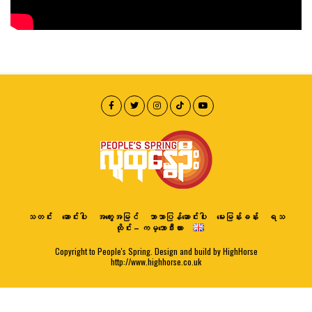
သတင်း
ဆောင်းပါး
အတွေးအမြင်
ဘာသာပြန်ဆောင်းပါး
မေးမြန်းခန်း
ရသ
ထိုင်း – ကမ္ဘောဒီးယား
Copyright to People's Spring. Design and build by HighHorse
http://www.highhorse.co.uk