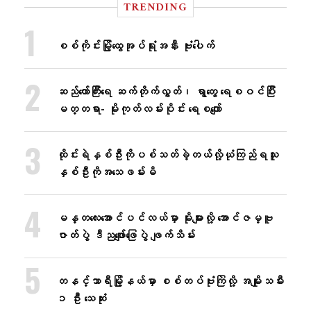
TRENDING
စစ်ကိုင်းမြို့ထွေအုပ်ရုံးအနီး ဗုံးပေါက်
ဆည်တော်ကြီးရေ ဆက်တိုက်လွှတ်၊ ရွာတွေ ရေစဝင်ပြီး
မတ္တရာ- မိုးကုတ်လမ်းပိုင်း ရေစကျော်
ထိုင်းရဲနှစ်ဦးကိုပစ်သတ်ခဲ့တယ်လို့ယုံကြည်ရသူ
နှစ်ဦးကိုအသေဖမ်းမိ
မန္တလေးအောင်ပင်လယ်မှာ မိုးများလို့ အောင်ဇမ္ဗူ
ဇာတ်ပွဲ ဒီညဖျော်ဖြေပွဲ ဖျက်သိမ်း
တနင်္သာရီမြို့နယ်မှာ စစ်တပ်ဗုံးကြဲလို့ အမျိုးသမီး
၁ ဦး သေဆုံး