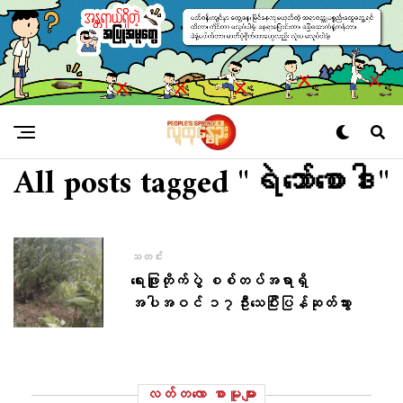
All posts tagged "ရဲဘော်စောဒါး"
သတင်း
ရေးဖြူတိုက်ပွဲ စစ်တပ်အရာရှိ
အပါအဝင် ၁၇ဦးသေပြီးပြန်ဆုတ်သွား
လတ်တ‌လော စာမူများ