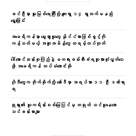
ခင်ဦးမှာ မူးမြစ်ရေကြီးလို့ ကျေးရွာ ၁၄ ရွာထက်မနည်း
ရွှေ့ပြောင်း
အမေရိကန်မှာ မွေးဖွားသူတွေ နိုင်ငံသားဖြစ်ခွင့်ကို
ကန့်သတ်မယ့် အထူးအမိန့်တွေ ထရမ့်ထပ်ထုတ်
ဒေါ်အောင်ဆန်းစုကြည်နဲ့ မတရားဖမ်းဆီးခံရသူအားလုံးလွှတ်ပေး
ဖို့ အမေရိကန် ထပ်မံတောင်းဆို
ဟိုသီတွေက တိုက်ခိုက်လို့ ဆော်ဒီမှာ အရပ်သား ၁၁ ဦး ဒဏ်ရာ
ရ
ရုရှား၏ ယူကရိန်းစစ်မြေပြင်မှ တရုတ် သင်ယူနေသော
သင်ခန်းစာများ