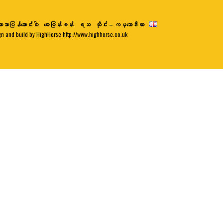
ာသာပြန်ဆောင်းပါး
မေးမြန်းခန်း
ရသ
ထိုင်း – ကမ္ဘောဒီးယား
gn and build by HighHorse http://www.highhorse.co.uk