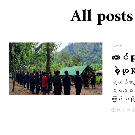
All post
သတင်း
တောင်
ခဲ့ဟု
ရဲတပ်သားမျ
ဥပဒေစိုးမ
ကြောင်း ခရိ
ဩဂုတ် 16