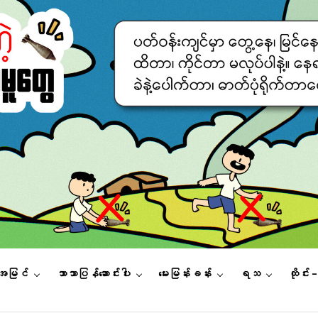
းအမြင်
ဘာသာပြန်ဆောင်းပါး
မေးမြန်းခန်း
ရသ
ထိုင်း 