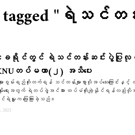
s tagged "ရဲသင်တန်
ငူခရိုင်တွင် ရဲသင်တန်းဆင်းပွဲပြုလု
 KNUတပ်မဟာ(၂) အသိပေး
ားစွမ်းရည်တိုးတက်ရန် သင်တန်းများစွာလိုအပ်သေးကြောင်းနှင့် 
ိုးရေးအတွက် ရဲတပ်ဖွဲ့အင်အား ထပ်မံတိုးချဲ့နိုင်ရန်လည်းလို
ုင်ရဲမှူးက ပြောကြားခဲ့သည်။
, 2023