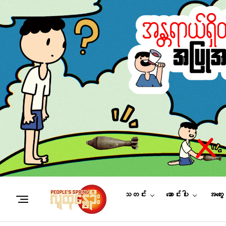
သတင်း
ဆောင်းပါး
အတွေ