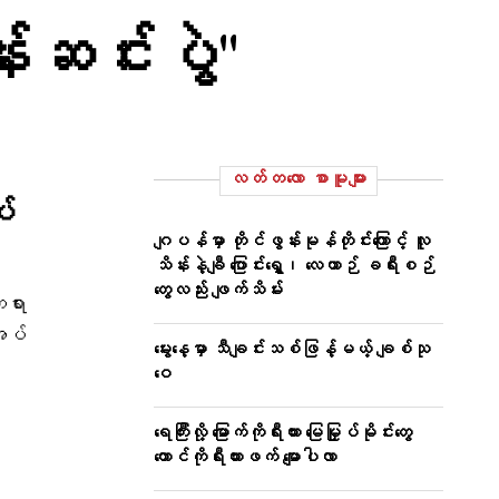
းဆင်းပွဲ"
လတ်တ‌လော စာမူများ
ပ်
ဂျပန်မှာ တိုင်ဖွန်းမုန်တိုင်းကြောင့် လူ
သိန်းနဲ့ချီ ပြောင်းရွှေ့၊ လေယာဉ် ခရီးစဉ်
တွေလည်း ဖျက်သိမ်း
တရား
အပ်
မွေးနေ့မှာ သီချင်းသစ်ဖြန့်မယ့် ချစ်သု
ဝေ
ရေကြီးလို့ မြောက်ကိုရီးယား မြေမြှုပ်မိုင်းတွေ
တောင်ကိုရီးယားဖက် မျောပါလာ