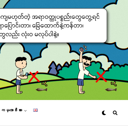
– ကမ္ဘောဒီးယား