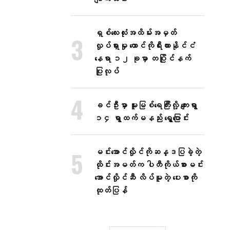
ရှစ်လေးလုံးအထိမ်းအမှတ်
လှုပ်ရှားမှု တောင်ကိုရီးယားနိုင်ငံ
နေရာ ၁၂ ခုမှာ တပြိုင်နက်
ပြုလုပ်
ခင်ဦးမှာ မူးမြစ်ရေကြီးလို့ ကျေးရွာ
၁၄ ရွာထက်မနည်း ရွှေ့ပြောင်း
မင်းအောင်လှိုင်ကိုဆန္ဒပြခဲ့တဲ့
ထိုင်းအမတ်က ပါတီကိုယ်စားမင်း
အောင်လှိုင်ဆီ လိပ်မူတဲ့ ပေးစာကို
ထုတ်ပြန်