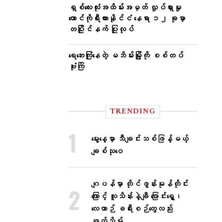
ရှစ်လေးလုံးအထိမ်းအမှတ် လှုပ်ရှားမှု
တောင်ကိုရီးယားနိုင်ငံ နေရာ ၁၂ ခုမှာ
တပြိုင်နက် ပြုလုပ်
ရေဘေးကြုံနေတဲ့ မဘိမ်းမြို့ကို စစ်တပ်
ဗုံးကြဲ
TRENDING
မွေးနေ့မှာ သီချင်းသစ်ဖြန့်မယ့်
ချစ်သုဝေ
ဂျပန်မှာ တိုင်ဖွန်းမုန်တိုင်း
ကြောင့် လူသိန်းနဲ့ချီ ပြောင်းရွှေ့၊
လေယာဉ် ခရီးစဉ်တွေလည်း
ဖျက်သိမ်း