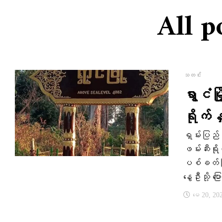
All p
သတင်း
ရွာငံမ
ရိုက်န
ရှမ်းပြည်
ဖမ်းဆီးရိ
ပစ်ခတ်ခြိ
နွေဦးသို့ 
မေ 20, 20