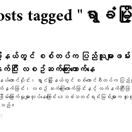
osts tagged "ရွာခံမြိ
ြို့နယ်တွင် စစ်တပ်က ပြည်သူများဖမ်းဆ
ှက်ပြီး လစဥ်ဆက်ကြေးကောက်နေ
နယ်တောင်ပိုင်း၊ ရွာငံမြို့နယ်တွင် စစ်ကောင်စီတပ်က ပြည်သူ
ုက်နှက်ခြင်း၊ လစဥ် ဆက်ကြေးကောက်ခြင်းနှင့် လက်နက်ကြီးဖြင
မ်းခြောက်မှုများလုပ်နေကြောင်း ဒေသခံသတင်းရင်းမြစ်များက လူထ
ပြောသည်။
25