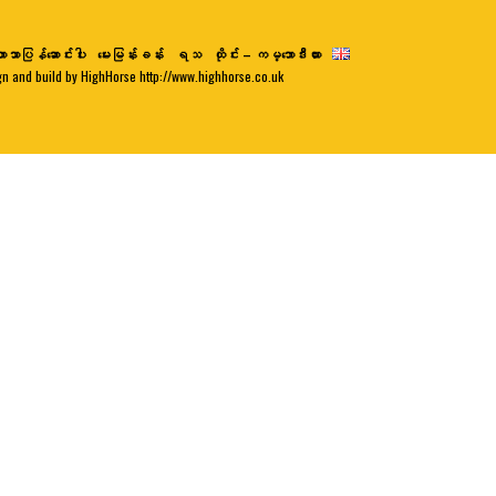
ာသာပြန်ဆောင်းပါး
မေးမြန်းခန်း
ရသ
ထိုင်း – ကမ္ဘောဒီးယား
gn and build by HighHorse http://www.highhorse.co.uk