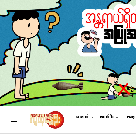
သတင်း
ဆောင်းပါး
အတွေ