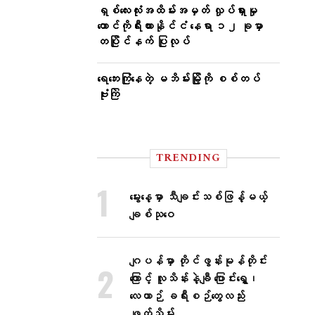
ရှစ်လေးလုံးအထိမ်းအမှတ် လှုပ်ရှားမှု
တောင်ကိုရီးယားနိုင်ငံ နေရာ ၁၂ ခုမှာ
တပြိုင်နက် ပြုလုပ်
ရေဘေးကြုံနေတဲ့ မဘိမ်းမြို့ကို စစ်တပ်
ဗုံးကြဲ
TRENDING
မွေးနေ့မှာ သီချင်းသစ်ဖြန့်မယ့်
ချစ်သုဝေ
ဂျပန်မှာ တိုင်ဖွန်းမုန်တိုင်း
ကြောင့် လူသိန်းနဲ့ချီ ပြောင်းရွှေ့၊
လေယာဉ် ခရီးစဉ်တွေလည်း
ဖျက်သိမ်း