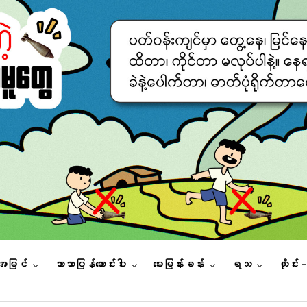
းအမြင်
ဘာသာပြန်ဆောင်းပါး
မေးမြန်းခန်း
ရသ
ထိုင်း 