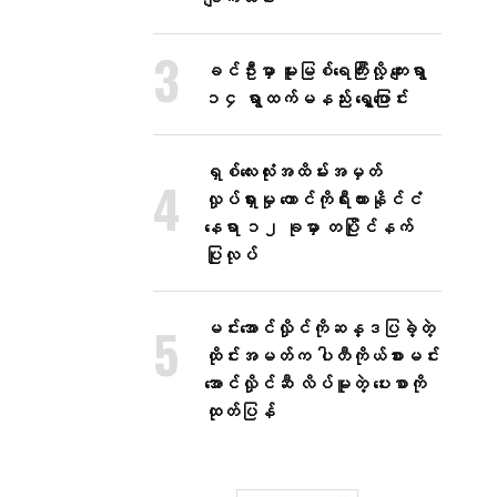
ခင်ဦးမှာ မူးမြစ်ရေကြီးလို့ ကျေးရွာ
၁၄ ရွာထက်မနည်း ရွှေ့ပြောင်း
ရှစ်လေးလုံးအထိမ်းအမှတ်
လှုပ်ရှားမှု တောင်ကိုရီးယားနိုင်ငံ
နေရာ ၁၂ ခုမှာ တပြိုင်နက်
ပြုလုပ်
မင်းအောင်လှိုင်ကိုဆန္ဒပြခဲ့တဲ့
ထိုင်းအမတ်က ပါတီကိုယ်စားမင်း
အောင်လှိုင်ဆီ လိပ်မူတဲ့ ပေးစာကို
ထုတ်ပြန်