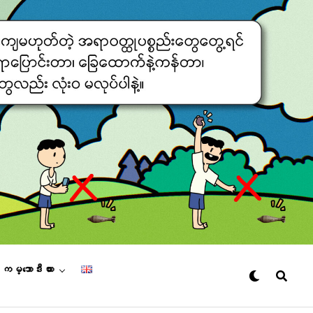
– ကမ္ဘောဒီးယား