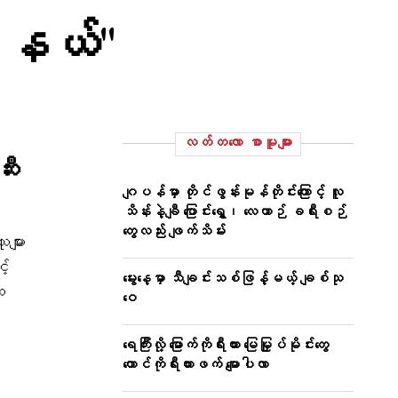
ု့နယ်"
လတ်တ‌လော စာမူများ
ီး
ဂျပန်မှာ တိုင်ဖွန်းမုန်တိုင်းကြောင့် လူ
သိန်းနဲ့ချီ ပြောင်းရွှေ့၊ လေယာဉ် ခရီးစဉ်
တွေလည်း ဖျက်သိမ်း
များ
့်
မွေးနေ့မှာ သီချင်းသစ်ဖြန့်မယ့် ချစ်သု
ု
ဝေ
ရေကြီးလို့ မြောက်ကိုရီးယား မြေမြှုပ်မိုင်းတွေ
တောင်ကိုရီးယားဖက် မျောပါလာ