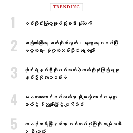
TRENDING
စစ်ကိုင်းမြို့ထွေအုပ်ရုံးအနီး ဗုံးပေါက်
ဆည်တော်ကြီးရေ ဆက်တိုက်လွှတ်၊ ရွာတွေ ရေစဝင်ပြီး
မတ္တရာ- မိုးကုတ်လမ်းပိုင်း ရေစကျော်
ထိုင်းရဲနှစ်ဦးကိုပစ်သတ်ခဲ့တယ်လို့ယုံကြည်ရသူ
နှစ်ဦးကိုအသေဖမ်းမိ
မန္တလေးအောင်ပင်လယ်မှာ မိုးများလို့ အောင်ဇမ္ဗူ
ဇာတ်ပွဲ ဒီညဖျော်ဖြေပွဲ ဖျက်သိမ်း
တနင်္သာရီမြို့နယ်မှာ စစ်တပ်ဗုံးကြဲလို့ အမျိုးသမီး
၁ ဦး သေဆုံး