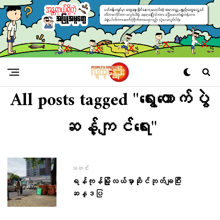
All posts tagged "ရွေးကောက်ပွဲ
ဆန့်ကျင်ရေး"
သတင်း
ရန်ကုန်မြို့လယ်မှာဆိုင်ဘုတ်ချပြီး
ဆန္ဒပြ