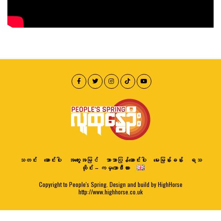
သတင်း
ဆောင်းပါး
အတွေးအမြင်
ဘာသာပြန်ဆောင်းပါး
မေးမြန်းခန်း
ရသ
ထိုင်း – ကမ္ဘောဒီးယား
Copyright to People's Spring. Design and build by HighHorse
http://www.highhorse.co.uk