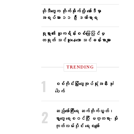
ဟိုသီတွေက တိုက်ခိုက်လို့ ဆော်ဒီမှာ
အရပ်သား ၁၁ ဦး ဒဏ်ရာရ
ရုရှား၏ ယူကရိန်းစစ်မြေပြင်မှ
တရုတ် သင်ယူနေသော သင်ခန်းစာများ
TRENDING
စစ်ကိုင်းမြို့ထွေအုပ်ရုံးအနီး ဗုံး
ပေါက်
ဆည်တော်ကြီးရေ ဆက်တိုက်လွှတ်၊
ရွာတွေ ရေစဝင်ပြီး မတ္တရာ- မိုး
ကုတ်လမ်းပိုင်း ရေစကျော်