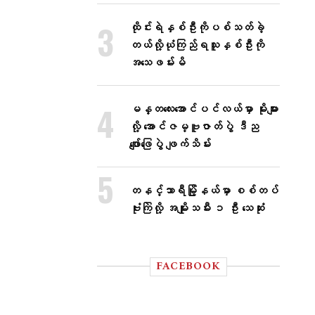
ထိုင်းရဲနှစ်ဦးကိုပစ်သတ်ခဲ့
တယ်လို့ယုံကြည်ရသူနှစ်ဦးကို
အသေဖမ်းမိ
မန္တလေးအောင်ပင်လယ်မှာ မိုးများ
လို့ အောင်ဇမ္ဗူဇာတ်ပွဲ ဒီည
ဖျော်ဖြေပွဲ ဖျက်သိမ်း
တနင်္သာရီမြို့နယ်မှာ စစ်တပ်
ဗုံးကြဲလို့ အမျိုးသမီး ၁ ဦး သေဆုံး
FACEBOOK