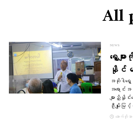
All 
NEWS
ရွှေမျ
နိုင်
အဆိုပါရွ
အရောင်းအဝ
များညှိနှိ
ဦးမျိုးမြင
အောက်တိုဘာ