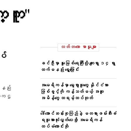
က္ကူ"
လတ်တ‌လော စာမူများ
ပ်
ခင်ဦးမှာ မူးမြစ်ရေကြီးလို့ ကျေးရွာ ၁၄ ရွာ
ထက်မနည်း ရွှေ့ပြောင်း
အမေရိကန်မှာ မွေးဖွားသူတွေ နိုင်ငံသား
်နည်း
ဖြစ်ခွင့်ကို ကန့်သတ်မယ့် အထူး
ဥက္ကဌ
အမိန့်တွေ ထရမ့်ထပ်ထုတ်
ဒေါ်အောင်ဆန်းစုကြည်နဲ့ မတရားဖမ်းဆီးခံ
ရသူအားလုံးလွှတ်ပေးဖို့ အမေရိကန်
ထပ်မံတောင်းဆို