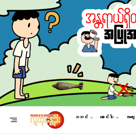
သတင်း
ဆောင်းပါး
အတွေ