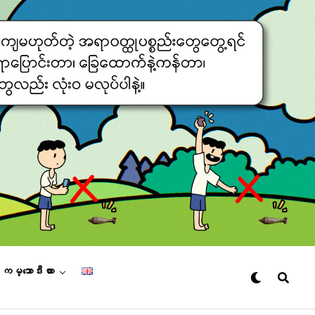
– ကမ္ဘောဒီးယား