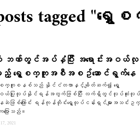
posts tagged "ရွှေစ
ားကို ဘဏ်တွင်အပ်နှံပြီး အရောင်းအဝယ်လု
မည့် ရွှေစက္ကူအစီအစဥ်ဆောင်ရွက်နေ
ှေစက္ကူစနစ်သည် နိုင်ငံတကာနှင့်ချိတ်ဆက်၍ ရွှေ
ယ်ပြုလုပ်နိုင်ရန်အတွက်ဖြစ်ပြီး လက်ရှိတွင်လုပ်ထုံးလုပ
ုင်းနေဆဲဖြစ်ကြောင်း ရန်ကုန်တိုင်းရွှေလုပ်ငန်းရှင်များအသင်း
့်ကပြောသည်။
 17, 2021