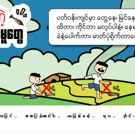
းအမြင်
ဘာသာပြန်ဆောင်းပါး
မေးမြန်းခန်း
ရသ
ထိုင်း 