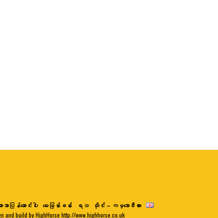
ာသာပြန်ဆောင်းပါး
မေးမြန်းခန်း
ရသ
ထိုင်း – ကမ္ဘောဒီးယား
gn and build by HighHorse http://www.highhorse.co.uk