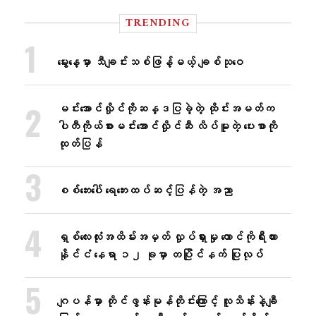
TRENDING
မွေးနေ့မှာ သီချင်းသစ်ဖြန့်မယ့် ချစ်သုဝေ
မင်းအောင်လှိုင်ကိုဆန္ဒပြခဲ့တဲ့ ထိုင်းအမတ်က
ပါတီကိုယ်စားမင်းအောင်လှိုင်ဆီ လိပ်မူတဲ့ ပေးစာကို
ထုတ်ပြန်
စစ်ဘေးပေါ် ရေဘေးထပ်ဆင့်ပြန်တဲ့ အညာ
ရှစ်လေးလုံးအထိမ်းအမှတ် လှုပ်ရှားမှု တောင်ကိုရီးယား
နိုင်ငံ နေရာ ၁၂ ခုမှာ တပြိုင်နက် ပြုလုပ်
ဂျပန်မှာ တိုင်ဖွန်းမုန်တိုင်းကြောင့် လူသိန်းနဲ့ချီ