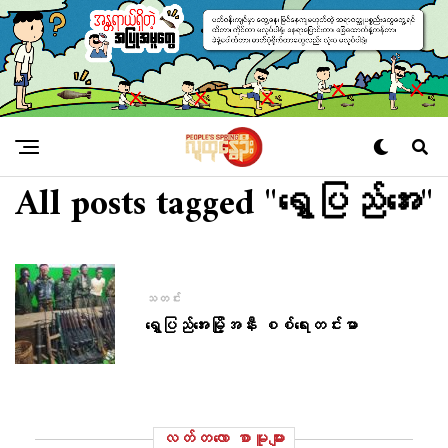
All posts tagged "ရွှေပြည်အေး"
သတင်း
ရွှေပြည်အေးမြို့အနီး စစ်ရေးတင်းမာ
လတ်တ‌လော စာမူများ