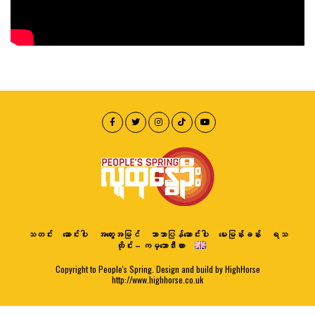
သတင်း
ဆောင်းပါး
အတွေးအမြင်
ဘာသာပြန်ဆောင်းပါး
မေးမြန်းခန်း
ရသ
ထိုင်း – ကမ္ဘောဒီးယား
Copyright to People's Spring. Design and build by HighHorse
http://www.highhorse.co.uk