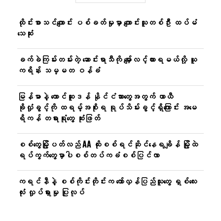
ထိုင်းစာသင်ကျောင်း ပစ်ခတ်မှုမှာ ကျောင်းသူတစ်ဦး ထပ်မံ
သေဆုံး
ခက်ခဲကြမ်းတမ်းတဲ့ ဆောင်းရာသီကို မျှော်လင့်ထားရမယ်လို့ ယူ
ကရိန်း သမ္မတ ဝန်ခံ
မြန်မာနဲ့ တောင်ဆူဒန် နိုင်ငံသားတွေအတွက် ယာယီ
ခိုလှုံခွင့်ကို ထရမ့်အစိုးရ ရုပ်သိမ်းခွင့်ရှိကြောင်း အမေ
ရိကန် တရားရုံးတွေ ဆုံးဖြတ်
စစ်တွေမြို့ပတ်လည် AA ထိုးစစ်ရင်ဆိုင်နေရချိန် မြို့ထဲ
ရပ်ကွက်တွေမှာပါစစ်တပ်ကခံစစ်ပြင်လာ
ကရင်နီနဲ့ စစ်ကိုင်းတိုင်းက တော်လှန်ပြည်သူတွေ ရှစ်လေး
လုံး လှုပ်ရှားမှု ပြုလုပ်