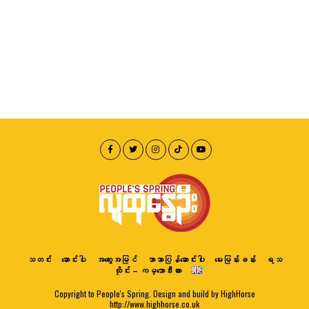
သတင်း
ဆောင်းပါး
အတွေးအမြင်
ဘာသာပြန်ဆောင်းပါး
မေးမြန်းခန်း
ရသ
ထိုင်း – ကမ္ဘောဒီးယား
Copyright to People's Spring. Design and build by HighHorse
http://www.highhorse.co.uk