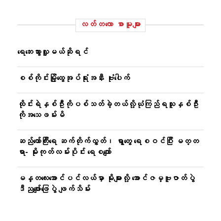
လတ်တ‌လော စာမူများ
ရေဘေးသွားလှူမယ်ဆိုရင်
စစ်ကိုင်းမြို့ထွေအုပ်ရုံးအနီး ဗုံးပေါက်
ထိုင်းရဲနှစ်ဦးကိုပစ်သတ်ခဲ့တယ်လို့ယုံကြည်ရသူနှစ်ဦး
ကိုအသေဖမ်းမိ
ဆည်တော်ကြီးရေ ဆက်တိုက်လွှတ်၊ ရွာတွေ ရေစဝင်ပြီး မတ္တ
ရာ- မိုးကုတ်လမ်းပိုင်း ရေစကျော်
မန္တလေးအောင်ပင်လယ်မှာ မိုးများလို့ အောင်ဇမ္ဗူဇာတ်ပွဲ
ဒီညဖျော်ဖြေပွဲ ဖျက်သိမ်း