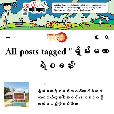
All posts tagged "ရှိမ်းမကား
ရဲစခန်း"
သတင်း
ရှိမ်းမကားရဲစခန်းကစစ်​ကောင်စီတပ်​
က​လေးငယ်တွေအပါအဝင် ဒေသခံ၁၀ဦး
ထက်မနည်းကိုဖမ်းဆီထား