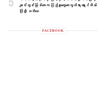
ချင်းတွင်းမြစ်ဘေးက ပြည်သူတွေဘေးလွတ်ရာ ရှောင်တိမ်း
ကြဖို့ သတိပေး
FACEBOOK