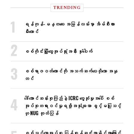
TRENDING
ရန်ကုန်-မန္တလေး အမြန်လမ်းမှာ အိမ်စီးကား
မီးလောင်
စစ်ကိုင်းမြို့ထွေအုပ်ရုံးအနီး ဗုံးပေါက်
စစ်ရာဇဝတ်ကောင်ကို အသက်ဆက်ပေးလိုသော အနု
တင်
ဒေါ်အောင်ဆန်းစုကြည်နဲ့ ICRC တွေ့ဆုံမှုအပေါ် စစ်
အုပ်စုတရားဝင်မှုရဖို့အသုံးချတာ ခွင့်မပြုသင့်
ဟု NUG ထုတ်ပြန်
စစ်သင်္ဘောအုပ်စု ပြန်စုန်ဆင်းလာနိုင်တာကြောင့်