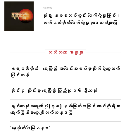
NEWS
မုံရွာ နမခတပ်တွင်း ​ပေါက်ကွဲမှုဖြစ်၊
လက်နက်တိုက်​ပေါက်ကွဲမှုဟု​ဒေသခံများ​ပြော
လတ်တ‌လော စာမူများ
ဧရာဝတီတိုင်း၊ရေကြည်-သာ​ပေါင်းအစပ်မှာတိုက်ပွဲတွေဆက်
ပြင်းထန်
တိုင်း ၄ တိုင်းမှာ ရေကြီးလို့ ပြည်သူ ၁၆ ဦးသေဆုံး
ရှစ်လေးလုံးအရေးတော်ပုံ (၃၈) နှစ်မြောက်အဖြစ် တောင်ကိုရီးယား
ရောက်မြန်မာတွေ ချီတက်ဆန္ဒပြ
‘မေ့လိုက်ပါမြနန္ဒာ’