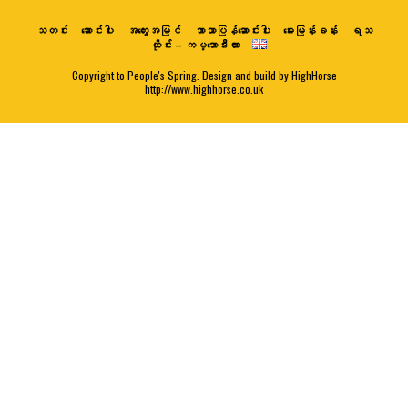
သတင်း
ဆောင်းပါး
အတွေးအမြင်
ဘာသာပြန်ဆောင်းပါး
မေးမြန်းခန်း
ရသ
ထိုင်း – ကမ္ဘောဒီးယား
Copyright to People's Spring. Design and build by HighHorse
http://www.highhorse.co.uk