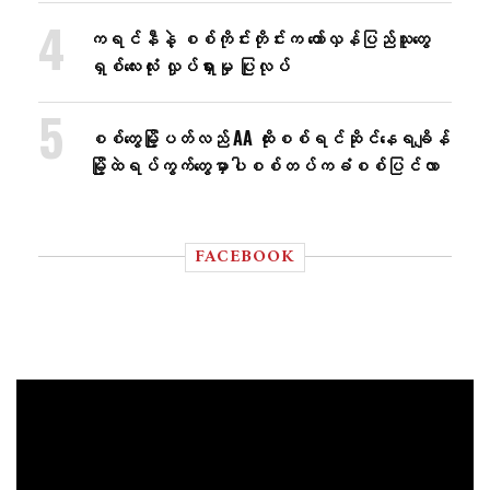
ကရင်နီနဲ့ စစ်ကိုင်းတိုင်းက တော်လှန်ပြည်သူတွေ
ရှစ်လေးလုံး လှုပ်ရှားမှု ပြုလုပ်
စစ်တွေမြို့ပတ်လည် AA ထိုးစစ်ရင်ဆိုင်နေရချိန်
မြို့ထဲရပ်ကွက်တွေမှာပါစစ်တပ်ကခံစစ်ပြင်လာ
FACEBOOK