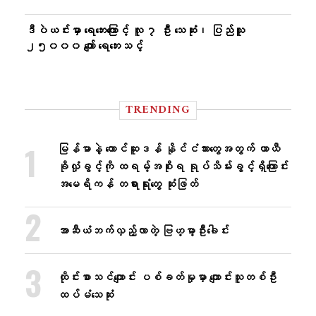
ဒီပဲယင်းမှာ ရေဘေးကြောင့် လူ ၇ ဦး သေဆုံး၊ ပြည်သူ
၂၅၀၀၀ ကျော် ရေဘေးသင့်
TRENDING
မြန်မာနဲ့ တောင်ဆူဒန် နိုင်ငံသားတွေအတွက် ယာယီ
ခိုလှုံခွင့်ကို ထရမ့်အစိုးရ ရုပ်သိမ်းခွင့်ရှိကြောင်း
အမေရိကန် တရားရုံးတွေ ဆုံးဖြတ်
အာဆီယံဘက်လှည့်လာတဲ့ ဗြဟ္မာ့ဦးခေါင်း
ထိုင်းစာသင်ကျောင်း ပစ်ခတ်မှုမှာ ကျောင်းသူတစ်ဦး
ထပ်မံသေဆုံး