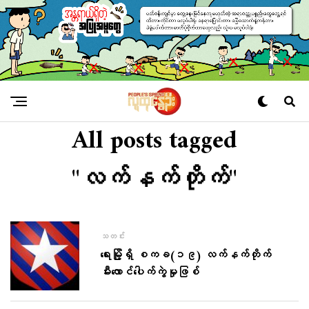
All posts tagged
"လက်နက်တိုက်"
သတင်း
ရေးမြို့ရှိ စကခ(၁၉) လက်နက်တိုက်
မီးလောင်​ပေါက်ကွဲမှုဖြစ်