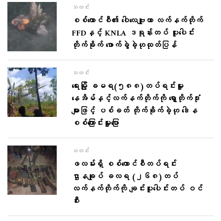
သတင်း
စစ်ကောင်စီ၏ ဝေါလေဗျူဟာ လက်နက်တိုက်
FFDနှင့် KNLA ဒရုန်းတပ် ပူးပေါင်း
တိုက်ခိုက် ဖောက်ခွဲခဲ့ဟုထုတ်ပြန်
သတင်း
ရေးမြို့ ခမရ(၅၈၈)တပ်ရင်းမှူး
နေအိမ်နှင့်လက်နက်တိုက်ကို ရှော့တိုက်ဒုံး
များဖြင့် ပစ်ခတ် တိုက်ခိုက်ခဲ့ဟု ဒေါန
စစ်ကြောင်းမှူးပြော
သတင်း
ဖလမ်းရှိ စစ်ကောင်စီတပ်ရင်း
ဌာနချုပ် ခလရ (၂၆၈)တပ်
လက်နက်တိုက်ကို ချင်းပူးပေါင်းတပ် ဝင်
စီး