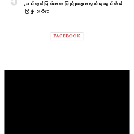
ချင်းတွင်းမြစ်ဘေးက ပြည်သူတွေဘေးလွတ်ရာ ရှောင်တိမ်း
ကြဖို့ သတိပေး
FACEBOOK