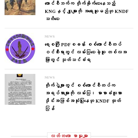
ကောင်စီဘက်က တိုက်ခိုက်ပေးနေသည့်
KNGနှင့် ပျူများကို အရေးယူမည်ဟု KNDF
သတိ​ပေး
NEWS
ရေစကြို PDFစခန်း စစ်ကောင်စီတပ်
ဝင်စီးရာတွင် လမ်းပြပေးခဲ့သူ တစ်လအ
ကြာတွင် သုတ်သင်ခံရ
NEWS
တိုက်ပွဲများတွင် စစ်ကောင်စီတပ်က
အရပ်သားများကို လမ်းပြ၊ ဓားစာခံလူသား
ဒိုင်းအဖြစ်အသုံးပြုနေဟု KNDF ထုတ်
ပြန်
လတ်တ‌လော စာမူများ