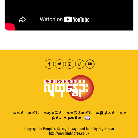
သတင်း
ဆောင်းပါး
အတွေးအမြင်
ဘာသာပြန်ဆောင်းပါး
မေးမြန်းခန်း
ရသ
ထိုင်း – ကမ္ဘောဒီးယား
Copyright to People's Spring. Design and build by HighHorse
http://www.highhorse.co.uk