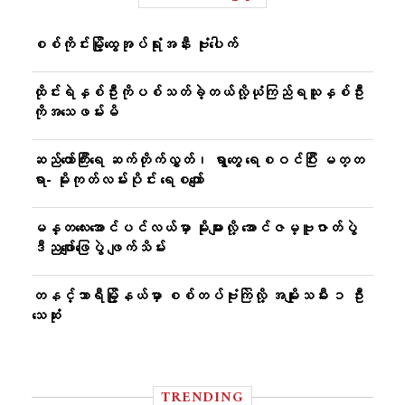
စစ်ကိုင်းမြို့ထွေအုပ်ရုံးအနီး ဗုံးပေါက်
ထိုင်းရဲနှစ်ဦးကိုပစ်သတ်ခဲ့တယ်လို့ယုံကြည်ရသူနှစ်ဦး
ကိုအသေဖမ်းမိ
ဆည်တော်ကြီးရေ ဆက်တိုက်လွှတ်၊ ရွာတွေ ရေစဝင်ပြီး မတ္တ
ရာ- မိုးကုတ်လမ်းပိုင်း ရေစကျော်
မန္တလေးအောင်ပင်လယ်မှာ မိုးများလို့ အောင်ဇမ္ဗူဇာတ်ပွဲ
ဒီညဖျော်ဖြေပွဲ ဖျက်သိမ်း
တနင်္သာရီမြို့နယ်မှာ စစ်တပ်ဗုံးကြဲလို့ အမျိုးသမီး ၁ ဦး
သေဆုံး
TRENDING