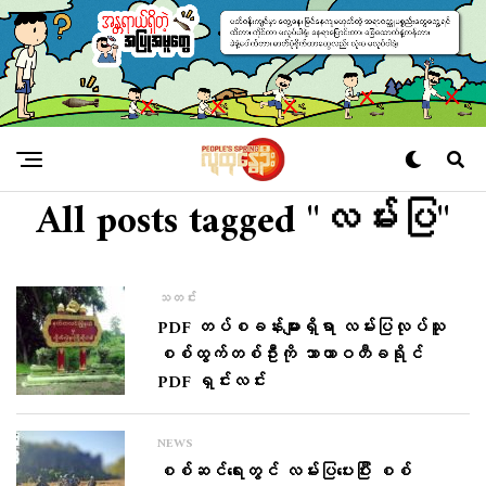
All posts tagged "လမ်းပြ"
သတင်း
PDF တပ်စခန်းများရှိရာ လမ်းပြလုပ်သူ
စစ်ထွက်တစ်ဦးကို သာယာဝတီခရိုင်
PDF ရှင်းလင်း
NEWS
စစ်ဆင်ရေးတွင် လမ်းပြပေးပြီး စစ်