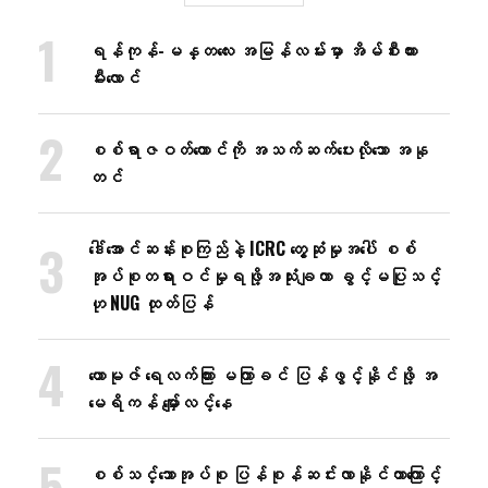
ရန်ကုန်-မန္တလေး အမြန်လမ်းမှာ အိမ်စီးကား
မီးလောင်
စစ်ရာဇဝတ်ကောင်ကို အသက်ဆက်ပေးလိုသော အနု
တင်
ဒေါ်အောင်ဆန်းစုကြည်နဲ့ ICRC တွေ့ဆုံမှုအပေါ် စစ်
အုပ်စုတရားဝင်မှုရဖို့အသုံးချတာ ခွင့်မပြုသင့်
ဟု NUG ထုတ်ပြန်
ဟောမုဇ် ရေလက်ကြား မကြာခင် ပြန်ဖွင့်နိုင်ဖို့ အ
မေရိကန် မျှော်လင့်နေ
စစ်သင်္ဘောအုပ်စု ပြန်စုန်ဆင်းလာနိုင်တာကြောင့်