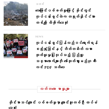
သတင်း
လေကြောင်းပစ်ခတ်မှုကြောင့် မိုင်းတွင်း
လုပ်ငန်းခွင်ထဲက တရုတ်နိုင်ငံသား
တစ်ချို့ ထိခိုက်သေဆုံး
NEWS
လုပ်ငန်းခွင်ပြန်လည်ဝင်ရောက်ရန်
စည်းရုံးခြင်းနှင့် တိတ်တဆိတ် လစာ
ထုတ်ယူမှုပြုလုပ်သည့် ပြည်သူ့
သစ္စာဖောက်များကို ဖော်ထုတ်သွားမည်ဟု ထီး
လင်း PDF သတိပေး
လတ်တ‌လော စာမူများ
ထိုင်းစာသင်ကျောင်း ပစ်ခတ်မှုမှာ ကျောင်းသူတစ်ဦး ထပ်မံ
သေဆုံး