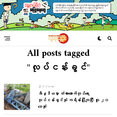
All posts tagged
"လုပ်ငန်းခွင်"
နိုင်ငံတကာ
အိန္ဒိယမှာ တံတားဆောက်လုပ်ရေး
လုပ်ငန်းခွင်သုံး ကရိန်းပြိုကျပြီး လူ ၂၀
သေဆုံး