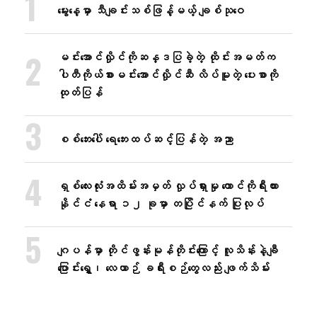
မွေးနေ့မှာ သီချင်းသစ်ဖြန့်မယ့် ချစ်သုဝေ
မင်းအောင်လှိုင်ကိုဆန္ဒပြခဲ့တဲ့ ထိုင်းအမတ်က
ပါတီကိုယ်စားမင်းအောင်လှိုင်ဆီ လိပ်မူတဲ့ ပေးစာကို
ထုတ်ပြန်
စစ်ဘေးပေါ် ရေဘေးထပ်ဆင့်ပြန်တဲ့ အညာ
ရှစ်လေးလုံးအထိမ်းအမှတ် လှုပ်ရှားမှု တောင်ကိုရီးယား
နိုင်ငံ နေရာ ၁၂ ခုမှာ တပြိုင်နက် ပြုလုပ်
ဂျပန်မှာ တိုင်ဖွန်းမုန်တိုင်းကြောင့် လူသိန်းနဲ့ချီ
ပြောင်းရွှေ့၊ လေယာဉ် ခရီးစဉ်တွေလည်း ဖျက်သိမ်း