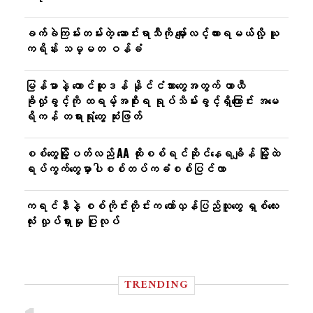
ခက်ခဲကြမ်းတမ်းတဲ့ ဆောင်းရာသီကို မျှော်လင့်ထားရမယ်လို့ ယူ
ကရိန်း သမ္မတ ဝန်ခံ
မြန်မာနဲ့ တောင်ဆူဒန် နိုင်ငံသားတွေအတွက် ယာယီ
ခိုလှုံခွင့်ကို ထရမ့်အစိုးရ ရုပ်သိမ်းခွင့်ရှိကြောင်း အမေ
ရိကန် တရားရုံးတွေ ဆုံးဖြတ်
စစ်တွေမြို့ပတ်လည် AA ထိုးစစ်ရင်ဆိုင်နေရချိန် မြို့ထဲ
ရပ်ကွက်တွေမှာပါစစ်တပ်ကခံစစ်ပြင်လာ
ကရင်နီနဲ့ စစ်ကိုင်းတိုင်းက တော်လှန်ပြည်သူတွေ ရှစ်လေး
လုံး လှုပ်ရှားမှု ပြုလုပ်
TRENDING