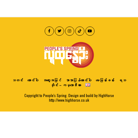
သတင်း
ဆောင်းပါး
အတွေးအမြင်
ဘာသာပြန်ဆောင်းပါး
မေးမြန်းခန်း
ရသ
ထိုင်း – ကမ္ဘောဒီးယား
Copyright to People's Spring. Design and build by HighHorse
http://www.highhorse.co.uk