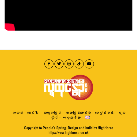
သတင်း
ဆောင်းပါး
အတွေးအမြင်
ဘာသာပြန်ဆောင်းပါး
မေးမြန်းခန်း
ရသ
ထိုင်း – ကမ္ဘောဒီးယား
Copyright to People's Spring. Design and build by HighHorse
http://www.highhorse.co.uk