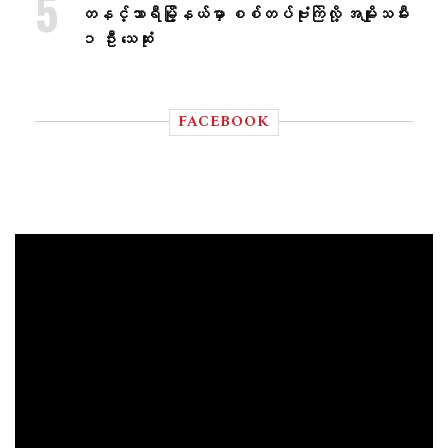
တနင်္သာရီမြို့နယ်မှာ စစ်တပ်ဗုံးကြဲလို့ အမျိုးသမီး
၁ ဦး သေဆုံး
FACEBOOK