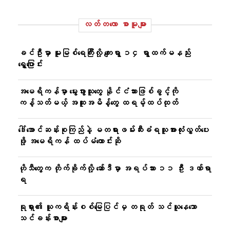
လတ်တ‌လော စာမူများ
ခင်ဦးမှာ မူးမြစ်ရေကြီးလို့ ကျေးရွာ ၁၄ ရွာထက်မနည်း
ရွှေ့ပြောင်း
အမေရိကန်မှာ မွေးဖွားသူတွေ နိုင်ငံသားဖြစ်ခွင့်ကို
ကန့်သတ်မယ့် အထူးအမိန့်တွေ ထရမ့်ထပ်ထုတ်
ဒေါ်အောင်ဆန်းစုကြည်နဲ့ မတရားဖမ်းဆီးခံရသူအားလုံးလွှတ်ပေး
ဖို့ အမေရိကန် ထပ်မံတောင်းဆို
ဟိုသီတွေက တိုက်ခိုက်လို့ ဆော်ဒီမှာ အရပ်သား ၁၁ ဦး ဒဏ်ရာ
ရ
ရုရှား၏ ယူကရိန်းစစ်မြေပြင်မှ တရုတ် သင်ယူနေသော
သင်ခန်းစာများ