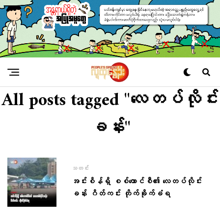
All posts tagged "လေတပ်လိုင်း
ခန်း"
သတင်း
အင်းစိန်ရှိ စစ်ကောင်စီ​၏ လေတပ်လိုင်း
ခန်း ဂိတ်ကင်း တိုက်ခိုက်ခံရ