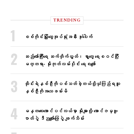
TRENDING
စစ်ကိုင်းမြို့ထွေအုပ်ရုံးအနီး ဗုံးပေါက်
ဆည်တော်ကြီးရေ ဆက်တိုက်လွှတ်၊ ရွာတွေ ရေစဝင်ပြီး
မတ္တရာ- မိုးကုတ်လမ်းပိုင်း ရေစကျော်
ထိုင်းရဲနှစ်ဦးကိုပစ်သတ်ခဲ့တယ်လို့ယုံကြည်ရသူ
နှစ်ဦးကိုအသေဖမ်းမိ
မန္တလေးအောင်ပင်လယ်မှာ မိုးများလို့ အောင်ဇမ္ဗူ
ဇာတ်ပွဲ ဒီညဖျော်ဖြေပွဲ ဖျက်သိမ်း