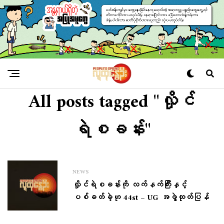
All posts tagged "လှိုင်
ရဲစခန်း"
NEWS
လှိုင်ရဲစခန်းကို လက်နက်ကြီးနှင့်
ပစ်ခတ်ခဲ့ဟု 44st – UG အဖွဲ့ထုတ်ပြန်