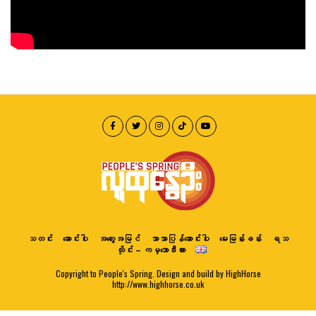
သတင်း
ဆောင်းပါး
အတွေးအမြင်
ဘာသာပြန်ဆောင်းပါး
မေးမြန်းခန်း
ရသ
ထိုင်း – ကမ္ဘောဒီးယား
Copyright to People's Spring. Design and build by HighHorse
http://www.highhorse.co.uk