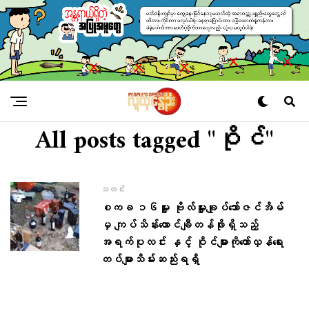
All posts tagged "ဝိုင်"
သတင်း
စကခ ၁၆မှူး ဗိုလ်မှူးချုပ်​သော်ဇင်အိမ်
မှ ကျပ်သိန်း​ထောင်ချီတန်ဖိုးရှိသည့်
အရက်ပုလင်း နှင့် ဝိုင်များကို​တော်လှန်​ရေး
တပ်များသိမ်းဆည်းရရှိ