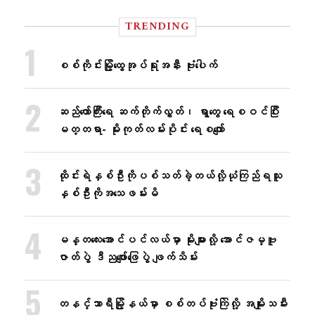
TRENDING
စစ်ကိုင်းမြို့ထွေအုပ်ရုံးအနီး ဗုံးပေါက်
ဆည်တော်ကြီးရေ ဆက်တိုက်လွှတ်၊ ရွာတွေ ရေစဝင်ပြီး
မတ္တရာ- မိုးကုတ်လမ်းပိုင်း ရေစကျော်
ထိုင်းရဲနှစ်ဦးကိုပစ်သတ်ခဲ့တယ်လို့ယုံကြည်ရသူ
နှစ်ဦးကိုအသေဖမ်းမိ
မန္တလေးအောင်ပင်လယ်မှာ မိုးများလို့ အောင်ဇမ္ဗူ
ဇာတ်ပွဲ ဒီညဖျော်ဖြေပွဲ ဖျက်သိမ်း
တနင်္သာရီမြို့နယ်မှာ စစ်တပ်ဗုံးကြဲလို့ အမျိုးသမီး