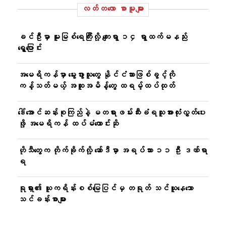
လတ်တ‌လော စာမူများ
ခင်ဦးမှာ မူးမြစ်ရေကြီးလို့ ကျေးရွာ ၁၄ ရွာထက်မနည်း
ရွှေ့ပြောင်း
အမေရိကန်မှာ မွေးဖွားသူတွေ နိုင်ငံသားဖြစ်ခွင့်ကို
ကန့်သတ်မယ့် အထူးအမိန့်တွေ ထရမ့်ထပ်ထုတ်
ဒေါ်အောင်ဆန်းစုကြည်နဲ့ မတရားဖမ်းဆီးခံရသူအားလုံးလွှတ်ပေး
ဖို့ အမေရိကန် ထပ်မံတောင်းဆို
ဟိုသီတွေက တိုက်ခိုက်လို့ ဆော်ဒီမှာ အရပ်သား ၁၁ ဦး ဒဏ်ရာ
ရ
ရုရှား၏ ယူကရိန်းစစ်မြေပြင်မှ တရုတ် သင်ယူနေသော
သင်ခန်းစာများ