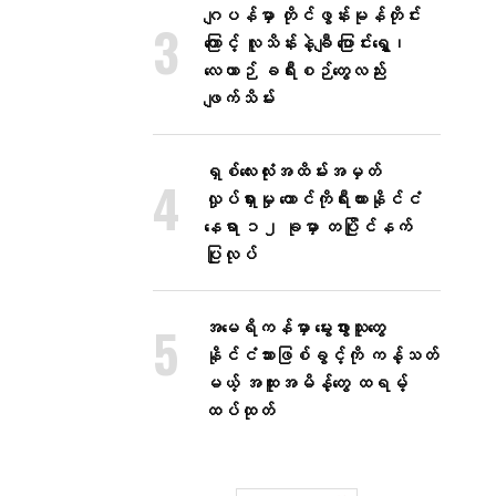
ဂျပန်မှာ တိုင်ဖွန်းမုန်တိုင်း
ကြောင့် လူသိန်းနဲ့ချီ ပြောင်းရွှေ့၊
လေယာဉ် ခရီးစဉ်တွေလည်း
ဖျက်သိမ်း
ရှစ်လေးလုံးအထိမ်းအမှတ်
လှုပ်ရှားမှု တောင်ကိုရီးယားနိုင်ငံ
နေရာ ၁၂ ခုမှာ တပြိုင်နက်
ပြုလုပ်
အမေရိကန်မှာ မွေးဖွားသူတွေ
နိုင်ငံသားဖြစ်ခွင့်ကို ကန့်သတ်
မယ့် အထူးအမိန့်တွေ ထရမ့်
ထပ်ထုတ်