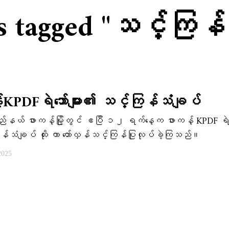
ts tagged "သင်္ကြန်
်KPDFရဲ​ဘော်များ၏ သင်္ကြန်သံချပ်
နယ် ဖားကန့်မြို့တွင် ဧပြီ ၁၂ ရက်နေ့က ဖားကန့် KPDF ရဲဘော
်သံချပ် ထိုး ကာ တော်လှန်သင်္ကြန်ပြုလုပ်ခဲ့ကြသည်။
2025