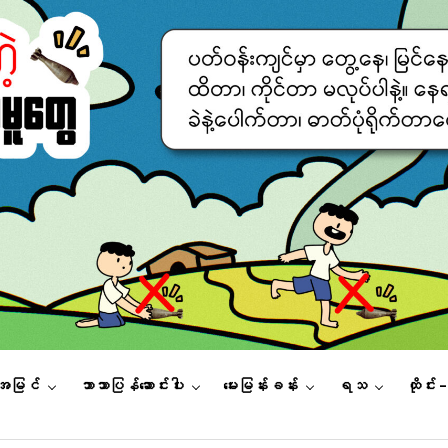
းအမြင်
ဘာသာပြန်ဆောင်းပါး
မေးမြန်းခန်း
ရသ
ထိုင်း 