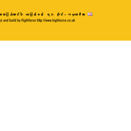
ာသာပြန်ဆောင်းပါး
မေးမြန်းခန်း
ရသ
ထိုင်း – ကမ္ဘောဒီးယား
gn and build by HighHorse http://www.highhorse.co.uk