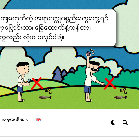
– ကမ္ဘောဒီးယား