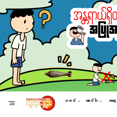
သတင်း
ဆောင်းပါး
အတွေ