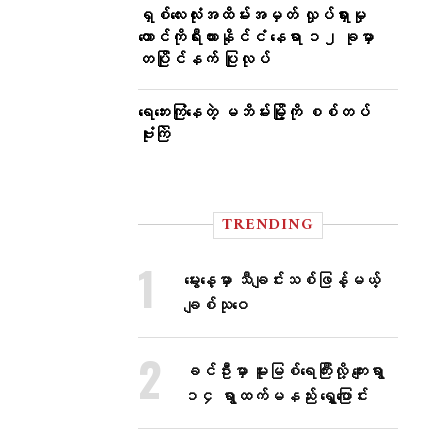
ရှစ်လေးလုံးအထိမ်းအမှတ် လှုပ်ရှားမှု
တောင်ကိုရီးယားနိုင်ငံ နေရာ ၁၂ ခုမှာ
တပြိုင်နက် ပြုလုပ်
ရေဘေးကြုံနေတဲ့ မဘိမ်းမြို့ကို စစ်တပ်
ဗုံးကြဲ
TRENDING
မွေးနေ့မှာ သီချင်းသစ်ဖြန့်မယ့်
ချစ်သုဝေ
ခင်ဦးမှာ မူးမြစ်ရေကြီးလို့ ကျေးရွာ
၁၄ ရွာထက်မနည်း ရွှေ့ပြောင်း