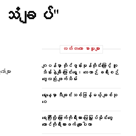
 သံချပ်"
လတ်တ‌လော စာမူများ
ဂျပန်မှာ တိုင်ဖွန်းမုန်တိုင်းကြောင့် လူ
်များ
သိန်းနဲ့ချီ ပြောင်းရွှေ့၊ လေယာဉ် ခရီးစဉ်
တွေလည်း ဖျက်သိမ်း
မွေးနေ့မှာ သီချင်းသစ်ဖြန့်မယ့် ချစ်သု
ဝေ
ရေကြီးလို့ မြောက်ကိုရီးယား မြေမြှုပ်မိုင်းတွေ
တောင်ကိုရီးယားဖက် မျောပါလာ