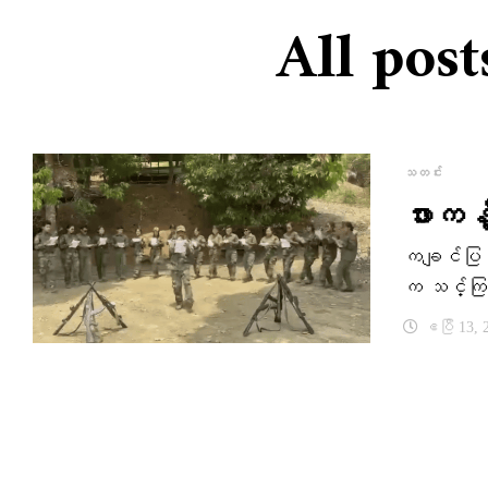
All pos
သတင်း
ဖားကန့
ကချင်ပြည်
က သင်္ကြန
ဧပြီ 13, 