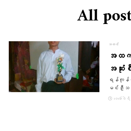
All po
သတင်း
အထက (
အဆုံး
ရန်ကုန်တ
မင်းဦးသည် 
ဖေ‌ဖော်ဝါရ