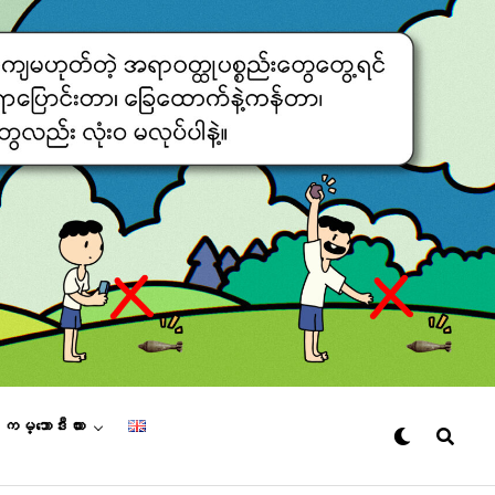
– ကမ္ဘောဒီးယား