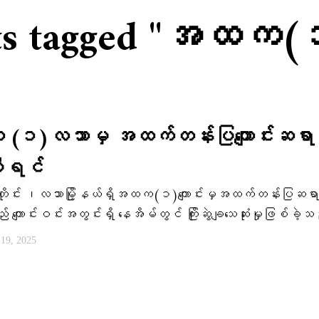
sts tagged "အထက
၁)လသာမှ ​အထက်တန်းပြ​ကျောင်းဆရာ
စီရင်
ိုင်း ၊လသာမြို့နယ်ရှိအထက(၁)ကျောင်းမှအထက်တန်းပြဆရာဦး
ကျောင်းဝင်းအတွင်းရှိ နေအိမ်တွင် ကြိုးဆွဲချသေဆုံးမှုဖြစ်ခဲ့
ီ 19, 2025