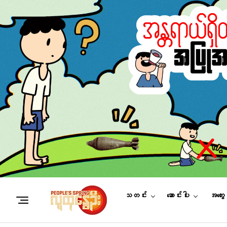
သတင်း
ဆောင်းပါး
အတွေ