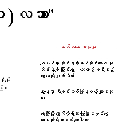
(၁)လသာ"
လတ်တ‌လော စာမူများ
ဂျပန်မှာ တိုင်ဖွန်းမုန်တိုင်းကြောင့် လူ
သိန်းနဲ့ချီ ပြောင်းရွှေ့၊ လေယာဉ် ခရီးစဉ်
တွေလည်း ဖျက်သိမ်း
မျိုး
သည်။
မွေးနေ့မှာ သီချင်းသစ်ဖြန့်မယ့် ချစ်သု
ဝေ
ရေကြီးလို့ မြောက်ကိုရီးယား မြေမြှုပ်မိုင်းတွေ
တောင်ကိုရီးယားဖက် မျောပါလာ