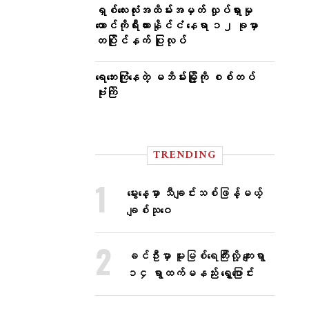
ရှစ်လေးလုံးအထိမ်းအမှတ် လှုပ်ရှားမှု
တောင်ကိုရီးယားနိုင်ငံ နေရာ ၁၂ ခုမှာ
တပြိုင်နက် ပြုလုပ်
ရေဘေးကြုံနေတဲ့ မဘိမ်းမြို့ကို စစ်တပ်
ဗုံးကြဲ
TRENDING
မွေးနေ့မှာ သီချင်းသစ်ဖြန့်မယ့်
ချစ်သုဝေ
ခင်ဦးမှာ မူးမြစ်ရေကြီးလို့ ကျေးရွာ
၁၄ ရွာထက်မနည်း ရွှေ့ပြောင်း