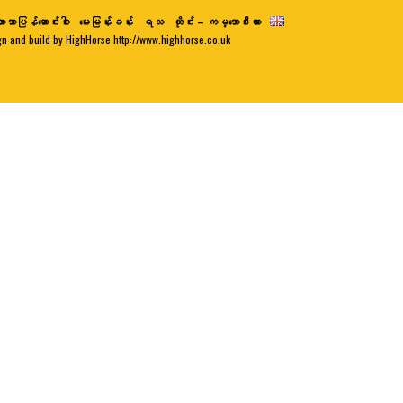
ာသာပြန်ဆောင်းပါး
မေးမြန်းခန်း
ရသ
ထိုင်း – ကမ္ဘောဒီးယား
gn and build by HighHorse http://www.highhorse.co.uk