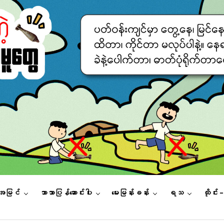
းအမြင်
ဘာသာပြန်ဆောင်းပါး
မေးမြန်းခန်း
ရသ
ထိုင်း 