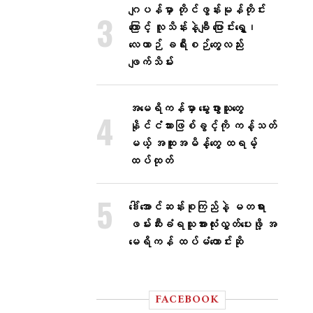
ဂျပန်မှာ တိုင်ဖွန်းမုန်တိုင်း
ကြောင့် လူသိန်းနဲ့ချီ ပြောင်းရွှေ့၊
လေယာဉ် ခရီးစဉ်တွေလည်း
ဖျက်သိမ်း
အမေရိကန်မှာ မွေးဖွားသူတွေ
နိုင်ငံသားဖြစ်ခွင့်ကို ကန့်သတ်
မယ့် အထူးအမိန့်တွေ ထရမ့်
ထပ်ထုတ်
ဒေါ်အောင်ဆန်းစုကြည်နဲ့ မတရား
ဖမ်းဆီးခံရသူအားလုံးလွှတ်ပေးဖို့ အ
မေရိကန် ထပ်မံတောင်းဆို
FACEBOOK