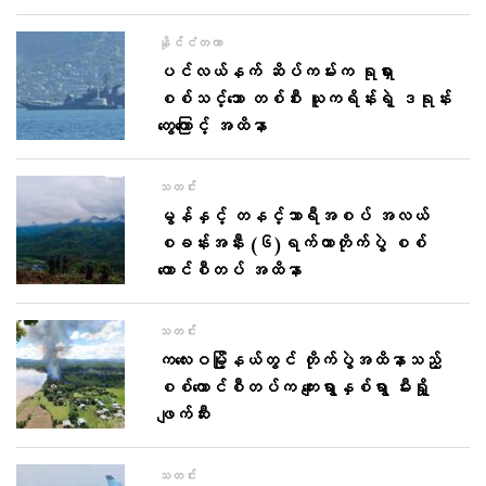
နိုင်ငံတကာ
ပင်လယ်နက် ဆိပ်ကမ်းက ရုရှား
စစ်သင်္ဘော တစ်စီး ယူကရိန်းရဲ့ ဒရုန်း
တွေကြောင့် အထိနာ
သတင်း
မွန်နှင့် တနင်္သာရီအစပ် အလယ်
စခန်းအနီး (၆)ရက်တာတိုက်ပွဲ စစ်
ကောင်စီတပ် အထိနာ
သတင်း
ကလေးဝမြို့နယ်တွင် တိုက်ပွဲအထိနာသည့်
စစ်ကောင်စီတပ်က ကျေးရွာနှစ်ရွာ မီးရှို့
ဖျက်ဆီး
သတင်း