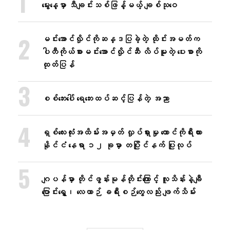
မွေးနေ့မှာ သီချင်းသစ်ဖြန့်မယ့် ချစ်သုဝေ
မင်းအောင်လှိုင်ကိုဆန္ဒပြခဲ့တဲ့ ထိုင်းအမတ်က
ပါတီကိုယ်စားမင်းအောင်လှိုင်ဆီ လိပ်မူတဲ့ ပေးစာကို
ထုတ်ပြန်
စစ်ဘေးပေါ် ရေဘေးထပ်ဆင့်ပြန်တဲ့ အညာ
ရှစ်လေးလုံးအထိမ်းအမှတ် လှုပ်ရှားမှု တောင်ကိုရီးယား
နိုင်ငံ နေရာ ၁၂ ခုမှာ တပြိုင်နက် ပြုလုပ်
ဂျပန်မှာ တိုင်ဖွန်းမုန်တိုင်းကြောင့် လူသိန်းနဲ့ချီ
ပြောင်းရွှေ့၊ လေယာဉ် ခရီးစဉ်တွေလည်း ဖျက်သိမ်း