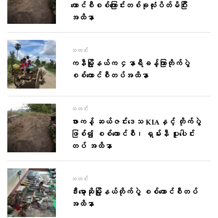
ကောင်စီစစ်ကြောင်းတစ်ခုလုံးပိတ်မိပြီး
အထိနာ
သတင်း
ကနီမြို့နယ်က ၄နာရီခန့်ကြာတိုက်ပွဲ
စစ်ကောင်စီတပ်အထိနာ
သတင်း
ဖားကန့် ဆယ်ဇင်းဒေသ KIAနှင့် တိုက်ပွဲ
ဖြစ်၍ စစ်ကောင်စီ၊ ရှမ်းနီ ပူးပေါင်း
တပ် အထိနာ
သတင်း
ဒီးမော့ဆိုမြို့နယ်တိုက်ပွဲ စစ်ကောင်စီတပ်
အထိနာ