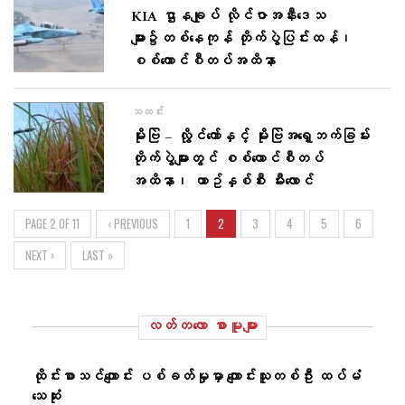
KIA ဌာနချုပ် လိုင်ဇာအနီးဒေသ
များ၌တစ်နေကုန် တိုက်ပွဲပြင်းထန်၊
စစ်ကောင်စီတပ်အထိနာ
သတင်း
မိုးဗြဲ – လွိုင်ကော်နှင့် မိုးဗြဲအရှေ့ဘက်ခြမ်း
တိုက်ပွဲများတွင် စစ်ကောင်စီတပ်
အထိနာ၊ ယာဥ်နှစ်စီး မီးလောင်
PAGE 2 OF 11
‹ PREVIOUS
1
2
3
4
5
6
NEXT ›
LAST »
လတ်တ‌လော စာမူများ
ထိုင်းစာသင်ကျောင်း ပစ်ခတ်မှုမှာ ကျောင်းသူတစ်ဦး ထပ်မံ
သေဆုံး