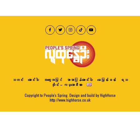
သတင်း
ဆောင်းပါး
အတွေးအမြင်
ဘာသာပြန်ဆောင်းပါး
မေးမြန်းခန်း
ရသ
ထိုင်း – ကမ္ဘောဒီးယား
Copyright to People's Spring. Design and build by HighHorse
http://www.highhorse.co.uk