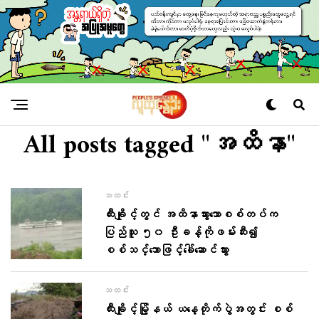
All posts tagged "အထိနာ"
သတင်း
ထီးချိုင့်တွင် အထိနာသွား​သောစစ်တပ်က
ပြည်သူ ၅၀ ဦးခန့်ကိုဖမ်းဆီး၍
စစ်သင်္ဘောဖြင့်ခေါ်​ဆောင်သွား
သတင်း
ထီးချိုင့်မြို့နယ် ယနေ့တိုက်ပွဲအတွင်း စစ်