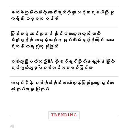
ခက်ခဲကြမ်းတမ်းတဲ့ ဆောင်းရာသီကို မျှော်လင့်ထားရမယ်လို့ ယူ
ကရိန်း သမ္မတ ဝန်ခံ
မြန်မာနဲ့ တောင်ဆူဒန် နိုင်ငံသားတွေအတွက် ယာယီ
ခိုလှုံခွင့်ကို ထရမ့်အစိုးရ ရုပ်သိမ်းခွင့်ရှိကြောင်း အမေ
ရိကန် တရားရုံးတွေ ဆုံးဖြတ်
စစ်တွေမြို့ပတ်လည် AA ထိုးစစ်ရင်ဆိုင်နေရချိန် မြို့ထဲ
ရပ်ကွက်တွေမှာပါစစ်တပ်ကခံစစ်ပြင်လာ
ကရင်နီနဲ့ စစ်ကိုင်းတိုင်းက တော်လှန်ပြည်သူတွေ ရှစ်လေး
လုံး လှုပ်ရှားမှု ပြုလုပ်
TRENDING