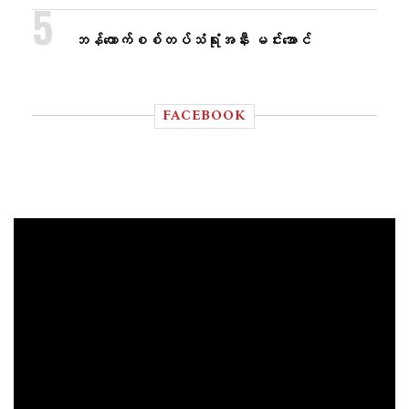
ဘန်​ကောက်စစ်တပ်သံရုံးအနီး မင်း​အောင်
FACEBOOK