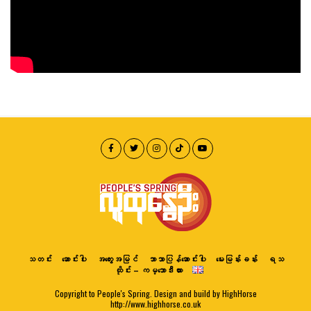
သတင်း
ဆောင်းပါး
အတွေးအမြင်
ဘာသာပြန်ဆောင်းပါး
မေးမြန်းခန်း
ရသ
ထိုင်း – ကမ္ဘောဒီးယား
Copyright to People's Spring. Design and build by HighHorse
http://www.highhorse.co.uk