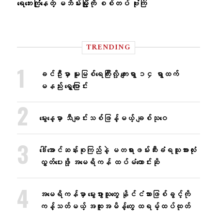
ရေဘေးကြုံနေတဲ့ မဘိမ်းမြို့ကို စစ်တပ် ဗုံးကြဲ
TRENDING
ခင်ဦးမှာ မူးမြစ်ရေကြီးလို့ ကျေးရွာ ၁၄ ရွာထက်
မနည်း ရွှေ့ပြောင်း
မွေးနေ့မှာ သီချင်းသစ်ဖြန့်မယ့် ချစ်သုဝေ
ဒေါ်အောင်ဆန်းစုကြည်နဲ့ မတရားဖမ်းဆီးခံရသူအားလုံး
လွှတ်ပေးဖို့ အမေရိကန် ထပ်မံတောင်းဆို
အမေရိကန်မှာ မွေးဖွားသူတွေ နိုင်ငံသားဖြစ်ခွင့်ကို
ကန့်သတ်မယ့် အထူးအမိန့်တွေ ထရမ့်ထပ်ထုတ်