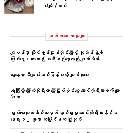
စံချိန်တင်
လတ်တ‌လော စာမူများ
ဂျပန်မှာ တိုင်ဖွန်းမုန်တိုင်းကြောင့် လူသိန်းနဲ့ချီ
ပြောင်းရွှေ့၊ လေယာဉ် ခရီးစဉ်တွေလည်း ဖျက်သိမ်း
မွေးနေ့မှာ သီချင်းသစ်ဖြန့်မယ့် ချစ်သုဝေ
ရေကြီးလို့ မြောက်ကိုရီးယား မြေမြှုပ်မိုင်းတွေ တောင်ကိုရီးယားဖက် မျော
ပါလာ
ရှစ်လေးလုံးအထိမ်းအမှတ် လှုပ်ရှားမှု တောင်ကိုရီးယားနိုင်ငံ
နေရာ ၁၂ ခုမှာ တပြိုင်နက် ပြုလုပ်