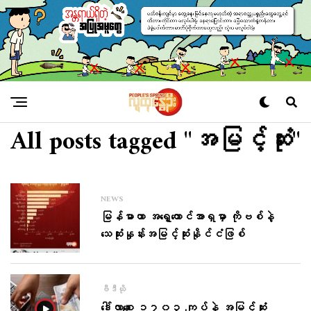
All posts tagged "အမြင့်ဆုံး"
NEWS
မြန်မာဟာ အရှေ့တောင်အာရှမှာ ကိုဗစ်နဲ့
သေဆုံးနှုန်းအမြင့်ဆုံးနိုင်ငံဖြစ်
ဗီဒီယို
ဒေါ်လာစျေး ၁၇၀၃ ကျပ်နဲ့ အမြင့်ဆုံး