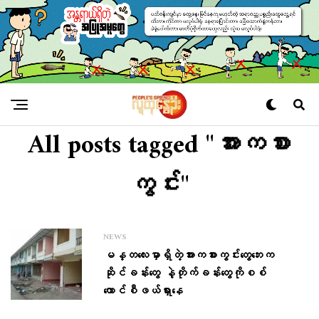
All posts tagged "အားကစား
ကွင်း"
NEWS
မန္တလေးမှာရှိတဲ့အားကစားကွင်းတွေဘေးက
ဆိုင်ခန်းတွေ နဲ့တိုက်ခန်းတွေကိုစစ်
ကောင်စီဖယ်ရှားနေ