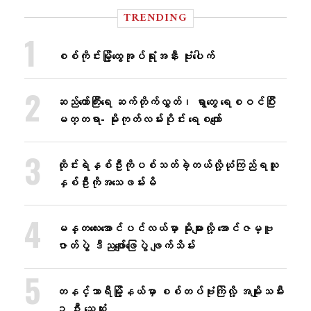
TRENDING
စစ်ကိုင်းမြို့ထွေအုပ်ရုံးအနီး ဗုံးပေါက်
ဆည်တော်ကြီးရေ ဆက်တိုက်လွှတ်၊ ရွာတွေ ရေစဝင်ပြီး
မတ္တရာ- မိုးကုတ်လမ်းပိုင်း ရေစကျော်
ထိုင်းရဲနှစ်ဦးကိုပစ်သတ်ခဲ့တယ်လို့ယုံကြည်ရသူ
နှစ်ဦးကိုအသေဖမ်းမိ
မန္တလေးအောင်ပင်လယ်မှာ မိုးများလို့ အောင်ဇမ္ဗူ
ဇာတ်ပွဲ ဒီညဖျော်ဖြေပွဲ ဖျက်သိမ်း
တနင်္သာရီမြို့နယ်မှာ စစ်တပ်ဗုံးကြဲလို့ အမျိုးသမီး
၁ ဦး သေဆုံး