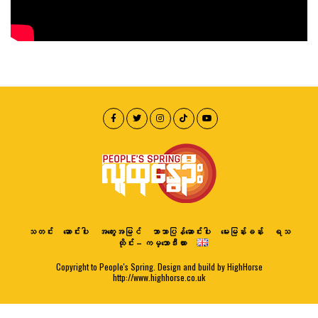
သတင်း
ဆောင်းပါး
အတွေးအမြင်
ဘာသာပြန်ဆောင်းပါး
မေးမြန်းခန်း
ရသ
ထိုင်း – ကမ္ဘောဒီးယား
Copyright to People's Spring. Design and build by HighHorse
http://www.highhorse.co.uk