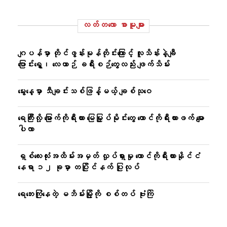
လတ်တ‌လော စာမူများ
ဂျပန်မှာ တိုင်ဖွန်းမုန်တိုင်းကြောင့် လူသိန်းနဲ့ချီ
ပြောင်းရွှေ့၊ လေယာဉ် ခရီးစဉ်တွေလည်း ဖျက်သိမ်း
မွေးနေ့မှာ သီချင်းသစ်ဖြန့်မယ့် ချစ်သုဝေ
ရေကြီးလို့ မြောက်ကိုရီးယား မြေမြှုပ်မိုင်းတွေ တောင်ကိုရီးယားဖက် မျော
ပါလာ
ရှစ်လေးလုံးအထိမ်းအမှတ် လှုပ်ရှားမှု တောင်ကိုရီးယားနိုင်ငံ
နေရာ ၁၂ ခုမှာ တပြိုင်နက် ပြုလုပ်
ရေဘေးကြုံနေတဲ့ မဘိမ်းမြို့ကို စစ်တပ် ဗုံးကြဲ