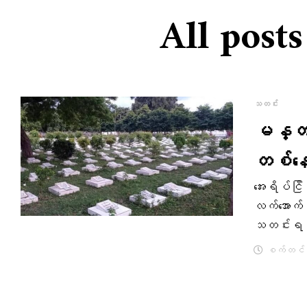
All post
သတင်း
မန္တလေ
တစ်နေရ
အေးရိပ်ငြ
လက်အောက်ခ
သတင်းရရ
စက်တင်ဘာ