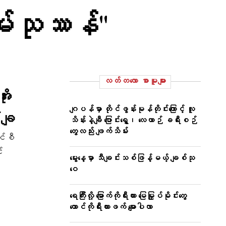
ိမ်သုဿန်"
လတ်တ‌လော စာမူများ
ုး
ဂျပန်မှာ တိုင်ဖွန်းမုန်တိုင်းကြောင့် လူ
းချ
သိန်းနဲ့ချီ ပြောင်းရွှေ့၊ လေယာဉ် ခရီးစဉ်
တွေလည်း ဖျက်သိမ်း
င်စီ
း
မွေးနေ့မှာ သီချင်းသစ်ဖြန့်မယ့် ချစ်သု
ဝေ
ရေကြီးလို့ မြောက်ကိုရီးယား မြေမြှုပ်မိုင်းတွေ
တောင်ကိုရီးယားဖက် မျောပါလာ