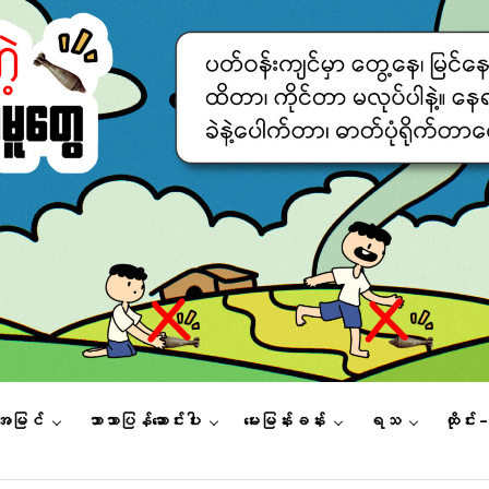
းအမြင်
ဘာသာပြန်ဆောင်းပါး
မေးမြန်းခန်း
ရသ
ထိုင်း 