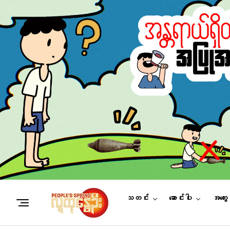
သတင်း
ဆောင်းပါး
အတွေ