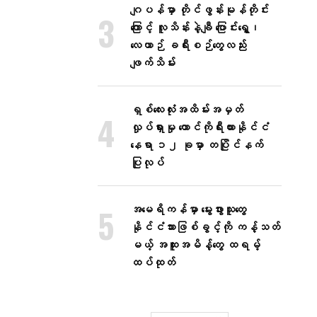
ဂျပန်မှာ တိုင်ဖွန်းမုန်တိုင်း
ကြောင့် လူသိန်းနဲ့ချီ ပြောင်းရွှေ့၊
လေယာဉ် ခရီးစဉ်တွေလည်း
ဖျက်သိမ်း
ရှစ်လေးလုံးအထိမ်းအမှတ်
လှုပ်ရှားမှု တောင်ကိုရီးယားနိုင်ငံ
နေရာ ၁၂ ခုမှာ တပြိုင်နက်
ပြုလုပ်
အမေရိကန်မှာ မွေးဖွားသူတွေ
နိုင်ငံသားဖြစ်ခွင့်ကို ကန့်သတ်
မယ့် အထူးအမိန့်တွေ ထရမ့်
ထပ်ထုတ်