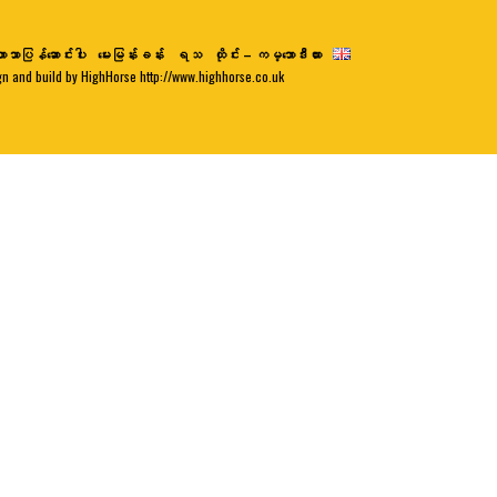
ာသာပြန်ဆောင်းပါး
မေးမြန်းခန်း
ရသ
ထိုင်း – ကမ္ဘောဒီးယား
gn and build by HighHorse http://www.highhorse.co.uk