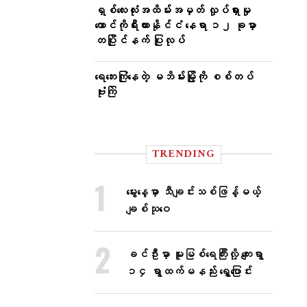
ရှစ်လေးလုံးအထိမ်းအမှတ် လှုပ်ရှားမှု
တောင်ကိုရီးယားနိုင်ငံ နေရာ ၁၂ ခုမှာ
တပြိုင်နက် ပြုလုပ်
ရေဘေးကြုံနေတဲ့ မဘိမ်းမြို့ကို စစ်တပ်
ဗုံးကြဲ
TRENDING
မွေးနေ့မှာ သီချင်းသစ်ဖြန့်မယ့်
ချစ်သုဝေ
ခင်ဦးမှာ မူးမြစ်ရေကြီးလို့ ကျေးရွာ
၁၄ ရွာထက်မနည်း ရွှေ့ပြောင်း