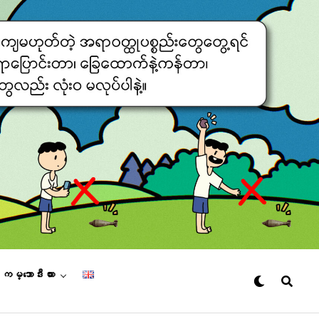
– ကမ္ဘောဒီးယား