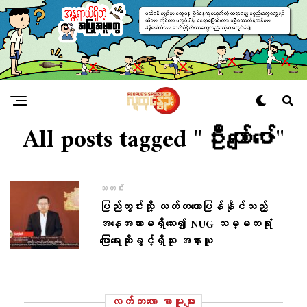
All posts tagged "ဦးကျော်ဇော်"
သတင်း
ပြည်တွင်းသို့ လတ်တလောပြန်နိုင်သည့်
အနေအထားမရှိသေး၍ NUG သမ္မတရုံး
ပြောရေးဆိုခွင့်ရှိသူ အနားယူ
လတ်တ‌လော စာမူများ