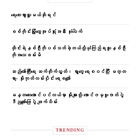
ရေဘေးသွားလှူမယ်ဆိုရင်
စစ်ကိုင်းမြို့ထွေအုပ်ရုံးအနီး ဗုံးပေါက်
ထိုင်းရဲနှစ်ဦးကိုပစ်သတ်ခဲ့တယ်လို့ယုံကြည်ရသူနှစ်ဦး
ကိုအသေဖမ်းမိ
ဆည်တော်ကြီးရေ ဆက်တိုက်လွှတ်၊ ရွာတွေ ရေစဝင်ပြီး မတ္တ
ရာ- မိုးကုတ်လမ်းပိုင်း ရေစကျော်
မန္တလေးအောင်ပင်လယ်မှာ မိုးများလို့ အောင်ဇမ္ဗူဇာတ်ပွဲ
ဒီညဖျော်ဖြေပွဲ ဖျက်သိမ်း
TRENDING