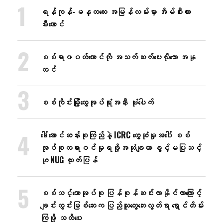
ရန်ကုန်-မန္တလေး အမြန်လမ်းမှာ အိမ်စီးကား
မီးလောင်
စစ်ရာဇဝတ်ကောင်ကို အသက်ဆက်ပေးလိုသော အနု
တင်
စစ်ကိုင်းမြို့ထွေအုပ်ရုံးအနီး ဗုံးပေါက်
ဒေါ်အောင်ဆန်းစုကြည်နဲ့ ICRC တွေ့ဆုံမှုအပေါ် စစ်
အုပ်စုတရားဝင်မှုရဖို့အသုံးချတာ ခွင့်မပြုသင့်
ဟု NUG ထုတ်ပြန်
စစ်သင်္ဘောအုပ်စု ပြန်စုန်ဆင်းလာနိုင်တာကြောင့်
ချင်းတွင်းမြစ်ဘေးက ပြည်သူတွေဘေးလွတ်ရာ ရှောင်တိမ်း
ကြဖို့ သတိပေး