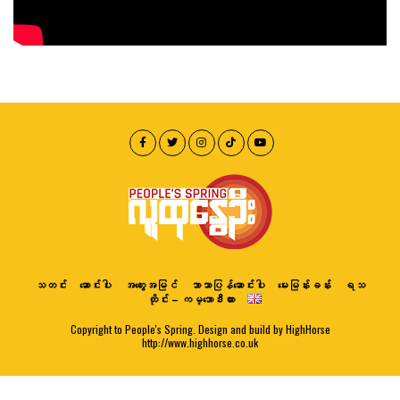
သတင်း
ဆောင်းပါး
အတွေးအမြင်
ဘာသာပြန်ဆောင်းပါး
မေးမြန်းခန်း
ရသ
ထိုင်း – ကမ္ဘောဒီးယား
Copyright to People's Spring. Design and build by HighHorse
http://www.highhorse.co.uk