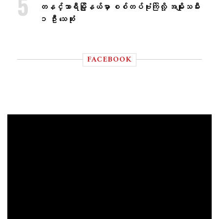
တနင်္သာရီမြို့နယ်မှာ စစ်တပ်ဗုံးကြဲလို့ အမျိုးသမီး
၁ ဦး သေဆုံး
FACEBOOK