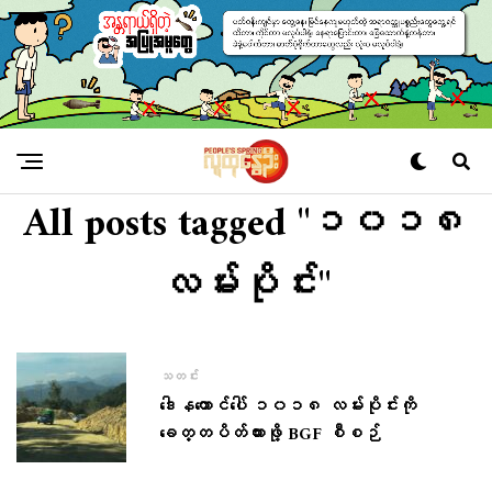
All posts tagged "၁၀၁၈
လမ်းပိုင်း"
သတင်း
ဒေါနတောင်ပေါ် ၁၀၁၈ လမ်းပိုင်းကို
ခေတ္တပိတ်ထားဖို့ BGF စီစဉ်