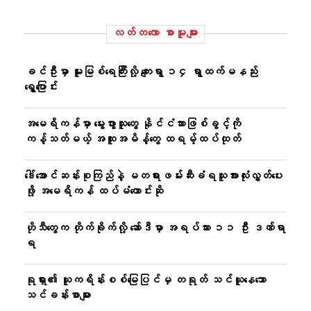
လတ်တ‌လော စာမူများ
ခင်ဦးမှာ မူးမြစ်ရေကြီးလို့ ကျေးရွာ ၁၄ ရွာထက်မနည်း
ရွှေ့ပြောင်း
အမေရိကန်မှာ မွေးဖွားသူတွေ နိုင်ငံသားဖြစ်ခွင့်ကို
ကန့်သတ်မယ့် အထူးအမိန့်တွေ ထရမ့်ထပ်ထုတ်
ဒေါ်အောင်ဆန်းစုကြည်နဲ့ မတရားဖမ်းဆီးခံရသူအားလုံးလွှတ်ပေး
ဖို့ အမေရိကန် ထပ်မံတောင်းဆို
ဟိုသီတွေက တိုက်ခိုက်လို့ ဆော်ဒီမှာ အရပ်သား ၁၁ ဦး ဒဏ်ရာ
ရ
ရုရှား၏ ယူကရိန်းစစ်မြေပြင်မှ တရုတ် သင်ယူနေသော
သင်ခန်းစာများ