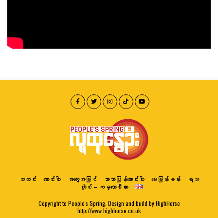
သတင်း
ဆောင်းပါး
အတွေးအမြင်
ဘာသာပြန်ဆောင်းပါး
မေးမြန်းခန်း
ရသ
ထိုင်း – ကမ္ဘောဒီးယား
Copyright to People's Spring. Design and build by HighHorse
http://www.highhorse.co.uk