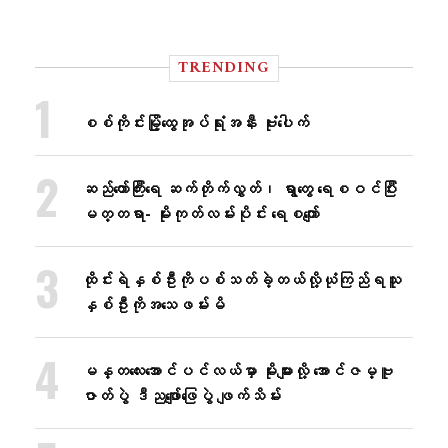
TRENDING
စစ်ကိုင်းမြို့ထွေအုပ်ရုံးအနီး ဗုံးပေါက်
ဆည်တော်ကြီးရေ ဆက်တိုက်လွှတ်၊ ရွာတွေ ရေစဝင်ပြီး
မတ္တရာ- မိုးကုတ်လမ်းပိုင်း ရေစကျော်
ထိုင်းရဲနှစ်ဦးကိုပစ်သတ်ခဲ့တယ်လို့ယုံကြည်ရသူ
နှစ်ဦးကိုအသေဖမ်းမိ
မန္တလေးအောင်ပင်လယ်မှာ မိုးများလို့ အောင်ဇမ္ဗူ
ဇာတ်ပွဲ ဒီညဖျော်ဖြေပွဲ ဖျက်သိမ်း