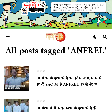
All posts tagged "ANFREL"
သတင်း
စစ်တပ်ရွေးကောက်ပွဲက လုံးဝတရားမဝင်
ဘူးလို့ SAC-Mနဲ့ ANFREL ပူးတွဲ ကြေညာ
သတင်း
စစ်ကောင်စီအတုအယောင်ရွေးကောက်ပွဲကို