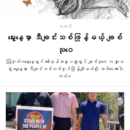
သတင်း
မွေးနေ့မှာ သီချင်းသစ်ဖြန့်မယ့် ချစ်
သုဝေ
ဩဂုတ်လမွေးနေ့ရှင် တော်လှန်အနုပညာရှင် ချစ်သုဝေ က သူမ
ရဲ့ မွေးနေ့မှာ သီချင်းသစ်တစ်ပုဒ်ဖြန့်ချိမယ်လို့ အသိပေးထားပါ
တယ်။