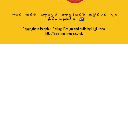
သတင်း
ဆောင်းပါး
အတွေးအမြင်
ဘာသာပြန်ဆောင်းပါး
မေးမြန်းခန်း
ရသ
ထိုင်း – ကမ္ဘောဒီးယား
Copyright to People's Spring. Design and build by HighHorse
http://www.highhorse.co.uk