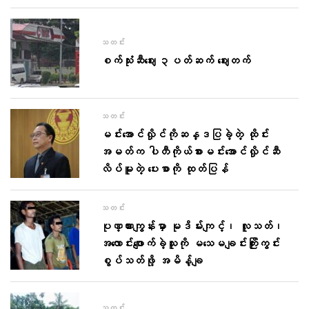
သတင်း
စက်သုံးဆီဈေး ၃ပတ်ဆက် ဈေးတက်
သတင်း
မင်းအောင်လှိုင်ကိုဆန္ဒပြခဲ့တဲ့ ထိုင်း
အမတ်က ပါတီကိုယ်စားမင်းအောင်လှိုင်ဆီ
လိပ်မူတဲ့ ပေးစာကို ထုတ်ပြန်
သတင်း
ပုဏ္ဏားကျွန်းမှာ မုဒိမ်းကျင့်၊ လူသတ်၊
အလောင်းဖျောက်ခဲ့သူကို မသေမချင်းကြိုးကွင်း
စွပ်သတ်ဖို့ အမိန့်ချ