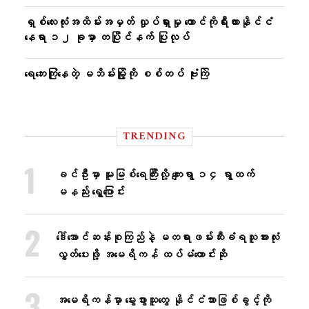
ရှစ်လေးလုံးအထိမ်းအမှတ် လှုပ်ရှားမှု တောင်ကိုရီးယားနိုင်ငံ
နေရာ ၁၂ ခုမှာ တပြိုင်နက် ပြုလုပ်
ရေဘေးကြုံနေတဲ့ မဘိမ်းမြို့ကို စစ်တပ် ဗုံးကြဲ
TRENDING
ခင်ဦးမှာ မူးမြစ်ရေကြီးလို့ ကျေးရွာ ၁၄ ရွာထက်
မနည်း ရွှေ့ပြောင်း
ဒေါ်အောင်ဆန်းစုကြည်နဲ့ မတရားဖမ်းဆီးခံရသူအားလုံး
လွှတ်ပေးဖို့ အမေရိကန် ထပ်မံတောင်းဆို
အမေရိကန်မှာ မွေးဖွားသူတွေ နိုင်ငံသားဖြစ်ခွင့်ကို