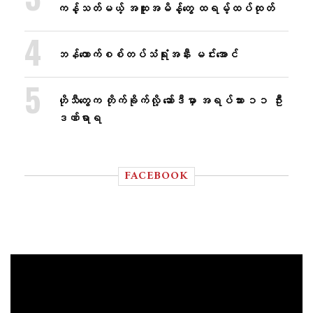
ကန့်သတ်မယ့် အထူးအမိန့်တွေ ထရမ့်ထပ်ထုတ်
ဘန်​ကောက်စစ်တပ်သံရုံးအနီး မင်း​အောင်
ဟိုသီတွေက တိုက်ခိုက်လို့ ဆော်ဒီမှာ အရပ်သား ၁၁ ဦး
ဒဏ်ရာရ
FACEBOOK