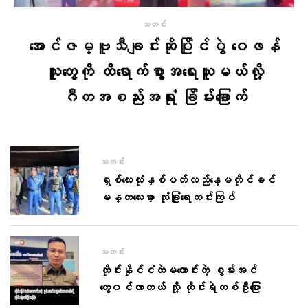
သတင်း
အောင်ဇမ္ဗူသီချင်းဆိုပြိုင်ပွဲ ဝေဖန်
သူတွေကို ထိရောက်စွာအရေးယူမယ်လို့
ဂီတအစည်းအရုံး ခြိမ်းခြောက်
သတင်း
ရှစ်လေးလုံးနှစ်ပတ်လည်နေ့မတိုင်ခင်
မန္တလေးမှာ လုံခြုံရေးတင်းကြပ်
သတင်း
ထိုင်းနိုင်ငံထဲမကောင်းတဲ့ စွမ်းအင်
တွေ၀င်လာတယ် လို့ ထိုင်းရဲတစ်ဦး​​ပြော