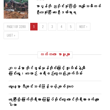
သတင်း
ဖာပွန်ကို ညပိုင်းဗုံးကြဲလို့ အမျိုးသမီးတစ်
ဦးသေဆုံးပြီး လေးဦးဒဏ်ရာရ
PAGE 1 OF 3280
1
2
3
4
5
NEXT ›
LAST »
လတ်တ‌လော စာမူများ
ဂျပန်မှာ တိုင်ဖွန်းမုန်တိုင်းကြောင့် လူသိန်းနဲ့ချီ
ပြောင်းရွှေ့၊ လေယာဉ် ခရီးစဉ်တွေလည်း ဖျက်သိမ်း
မွေးနေ့မှာ သီချင်းသစ်ဖြန့်မယ့် ချစ်သုဝေ
ရေကြီးလို့ မြောက်ကိုရီးယား မြေမြှုပ်မိုင်းတွေ တောင်ကိုရီးယားဖက် မျော
ပါလာ