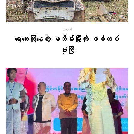
သတင်း
ရေဘေးကြုံနေတဲ့ မဘိမ်းမြို့ကို စစ်တပ်
ဗုံးကြဲ