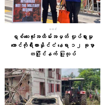
သတင်း
ရှစ်လေးလုံးအထိမ်းအမှတ် လှုပ်ရှားမှု
တောင်ကိုရီးယားနိုင်ငံ နေရာ ၁၂ ခုမှာ
တပြိုင်နက် ပြုလုပ်