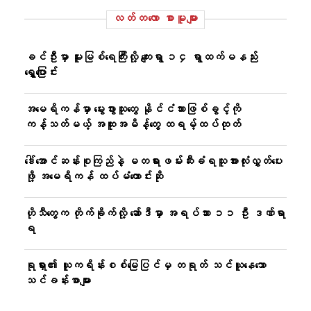
လတ်တ‌လော စာမူများ
ခင်ဦးမှာ မူးမြစ်ရေကြီးလို့ ကျေးရွာ ၁၄ ရွာထက်မနည်း
ရွှေ့ပြောင်း
အမေရိကန်မှာ မွေးဖွားသူတွေ နိုင်ငံသားဖြစ်ခွင့်ကို
ကန့်သတ်မယ့် အထူးအမိန့်တွေ ထရမ့်ထပ်ထုတ်
ဒေါ်အောင်ဆန်းစုကြည်နဲ့ မတရားဖမ်းဆီးခံရသူအားလုံးလွှတ်ပေး
ဖို့ အမေရိကန် ထပ်မံတောင်းဆို
ဟိုသီတွေက တိုက်ခိုက်လို့ ဆော်ဒီမှာ အရပ်သား ၁၁ ဦး ဒဏ်ရာ
ရ
ရုရှား၏ ယူကရိန်းစစ်မြေပြင်မှ တရုတ် သင်ယူနေသော
သင်ခန်းစာများ