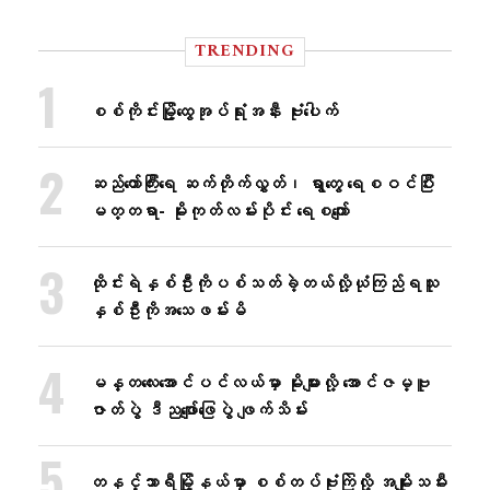
TRENDING
စစ်ကိုင်းမြို့ထွေအုပ်ရုံးအနီး ဗုံးပေါက်
ဆည်တော်ကြီးရေ ဆက်တိုက်လွှတ်၊ ရွာတွေ ရေစဝင်ပြီး
မတ္တရာ- မိုးကုတ်လမ်းပိုင်း ရေစကျော်
ထိုင်းရဲနှစ်ဦးကိုပစ်သတ်ခဲ့တယ်လို့ယုံကြည်ရသူ
နှစ်ဦးကိုအသေဖမ်းမိ
မန္တလေးအောင်ပင်လယ်မှာ မိုးများလို့ အောင်ဇမ္ဗူ
ဇာတ်ပွဲ ဒီညဖျော်ဖြေပွဲ ဖျက်သိမ်း
တနင်္သာရီမြို့နယ်မှာ စစ်တပ်ဗုံးကြဲလို့ အမျိုးသမီး