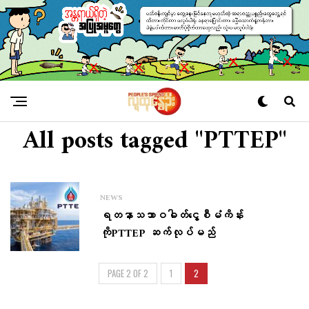
All posts tagged "PTTEP"
NEWS
ရတနာသဘာဝဓါတ်​ငွေ့စီမံကိန်း
ကိုPTTEP ဆက်လုပ်မည်
PAGE 2 OF 2
1
2