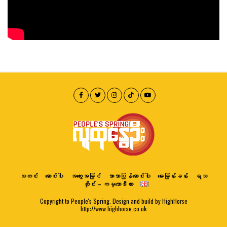
သတင်း
ဆောင်းပါး
အတွေးအမြင်
ဘာသာပြန်ဆောင်းပါး
မေးမြန်းခန်း
ရသ
ထိုင်း – ကမ္ဘောဒီးယား
Copyright to People's Spring. Design and build by HighHorse
http://www.highhorse.co.uk