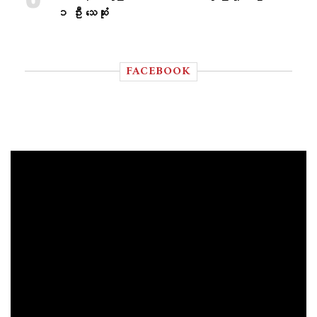
၁ ဦး သေဆုံး
FACEBOOK