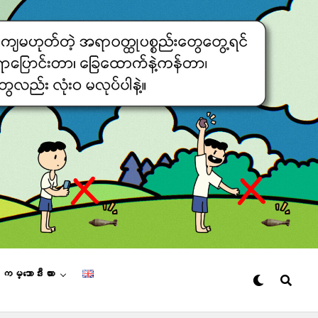
– ကမ္ဘောဒီးယား