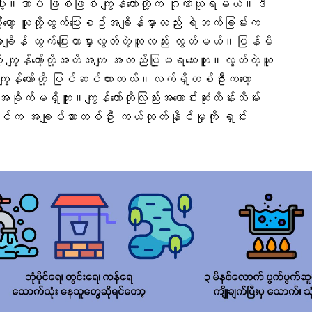
ါ့။ဘာပဲ ဖြစ်ဖြစ် ကျွန်တော်တို့က ဂုဏ်ယူရမယ်။ဒီ
ြီးတော့ သူတို့ထွက်ပြေးစဥ်အချိန်မှာလည်း ရဲဘက်ခြမ်းက
အချိန် ထွက်ပြေးတာမှာလွတ်တဲ့သူလည်း လွတ်မယ်။ပြန်မိ
ကျွန်တော့်တို့အတိအကျ အတည်ပြုမရသေးဘူး။လွတ်တဲ့သူ
 ကျွန်တော်တို့ ပြင်ဆင်ထားတယ်။လက်ရှိတစ်ဦးကတော့
ိုက်မရှိဘူး။ကျွန်တော်တိုလြည်းအကောင်းဆုံးထိန်းသိမ်း
းဆောင်က အချုပ်သားတစ်ဦး ကယ်ထုတ်နိုင်မှုကို ရှင်း