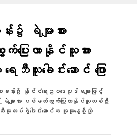
်း၌ ရဲများအား
ထွက်ပြေးလာနိုင်သူအား
ဘီလူးခေါင်းဆောင် ပြော
စခန်း၌ နိုင်ငံရေးဥပဒေပုဒ်မများဖြင့်
ရဲများအား ပစ်ခတ်ထွက်ပြေးလာနိုင်သူတစ်ဦး
းဘီလူးတပ်ဖွဲ့ခေါင်းဆောင်က လူထုနွေဦးသို့