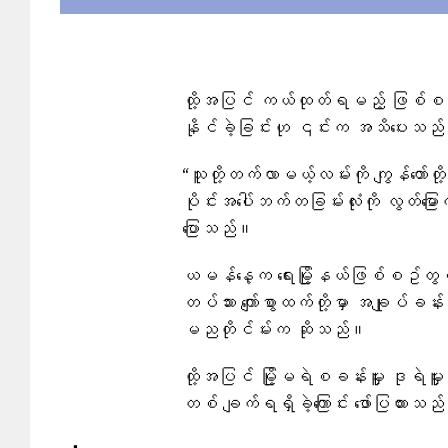
ထို့အပြင် ကယ်ထုတ်ရမည့်​ ဖြစ်စဥ်နှင
နိုင်ခဲ့ခြင်းဟု ၎င်းက အသိပေးသည
“သူတို့တက်လာမယ့်လမ်းကို ကျွန်တော်တိ
ပိုင်းအပေါ်ဘက်တခြမ်းလုံးကို လွတ်မ
ပြောသည်။
ယမန်နေ့က ရေးမြို့နယ်ဖြစ်စဥ်တွင်
တပ်သား ကျော်စွာထက်တို့မှာ အချုပ်ခန
မညတိုင်မ်းက ဆိုသည်။
ထို့အပြင် မြို့မရဲစခန်းမှူး ဒုရဲ
တစ် ချက်ရရှိခဲ့ကြောင်း ဖော်ပြထားသည