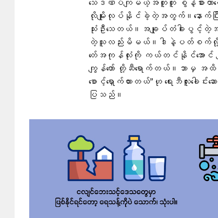
သေဒဏ်ပဲကျမယ့်အတူတူ စွန့်စားတာပေ
လိုမျိုးလုပ်နိုင်ခဲ့တဲ့အတွက်။နောက်ပ
သုံးဦးသေတယ်။အချုပ်တံခါးပွင့်တဲ့
တဲ့သူလည်းမိမယ်။ဒါနဲ့ပတ်စက်လို့ 
တေ်အကုန်လုံးကို ကယ်တင်နိုင်အောင်
ကျွန်တော် တို့ဆီရောက်တယ်။ဘာမှ အထိအခ
စောင့်ရှောက်ထားတယ်”ဟု ရေးဘီလူးခေါင်
ပြသည်။