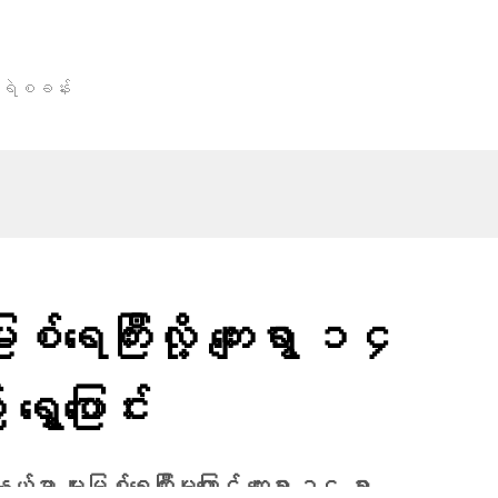
ု့မရဲစခန်း
စ်ရေကြီးလို့ ကျေးရွာ ၁၄
ေ့ပြောင်း
်မှာ မူးမြစ်ရေကြီးမှုကြောင့် ကျေးရွာ ၁၄ ရွာ