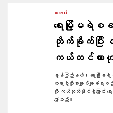
သတင်း
ရေးမြို့မရဲစခန
တိုက်ခိုက်ပြီး 
ကယ်တင်ထားဟု ရေ
မွန်ပြည်နယ်၊ ရေးမြို့မရဲ
တရားစွဲဆိုအချုပ်ချခံရစဉ် 
ကို ကယ်ထုတ်နိုင်ခဲ့ကြောင်း ရေ
ပြောသည်။