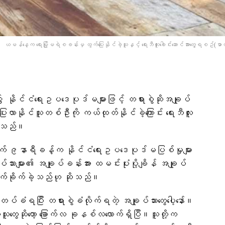
ယမန်နေ့က ရေးမြို့မရဲစခန်းမှ ထွက်ပြေးနိုင်ခဲ့သူနှင့် ရေးဘီလူးခေါင်းဆောင်အားတွေ့ရစဥ်(ဓာတ်ပ
 နိုင်ငံရေးဥပဒေပုဒ်မများဖြင့် တရားစွဲဆိုအချုပ်
လာနိုင်သူတစ်ဦးကို ကယ်ထုတ်နိုင်ခဲ့ကြောင်း ရေးဘီလူး
ြောသည်။
် ၉နာရီခန့်က နိုင်ငံရေးဥပဒေပုဒ်မပြစ်မှုများ
သားများ၏ အချုပ်ခန်းအား ထမင်းပုံးပို့ချိန် အချုပ်
 တိုက်ခိုက်ခဲ့သည်ဟု ဆိုသည်။
်တပ်ခံရပြီး တရားစွဲခံလိုက်ရတဲ့ အချုပ်သားတွေပေါ့နော်။
တွေဆိုတော့ ခြောက်လ ခုနစ်လလောက်ရှိပြီ။သူတို့က