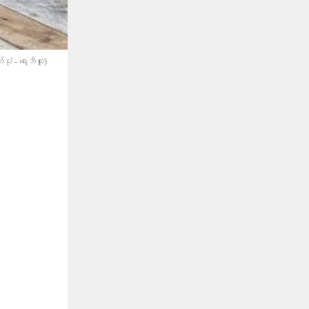
ုံ - ရေးဘီလူး)