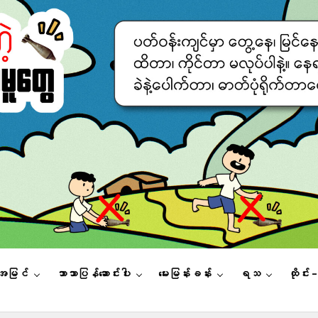
းအမြင်
ဘာသာပြန်ဆောင်းပါး
မေးမြန်းခန်း
ရသ
ထိုင်း 