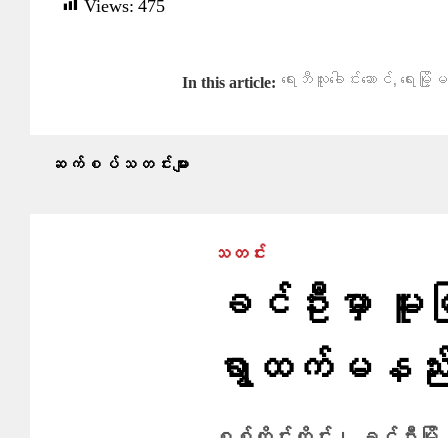
Views:
475
,
ရေးဘီလူးခေါင်းဆောင်
ရေးမြိ
In this article:
ဆက်စပ်သတင်းများ
သတင်း
ခင်ဦးမှာ မူးမြ
ရွာထက်မနည်း ရွှ
စစ်ကိုင်းတိုင်း၊ ခင်ဦးမြို့နယ