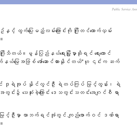
Public Service An
့် ထွက်ပြေးမည့်လမ်းကြောင်းကို ကြိုတင်ထောက်လှမ်း
်။
ု့ကြိုသိတယ်။မွန်ပြည်နယ်ရေးမြို့မှာဆိုရင် ရေးတောင်
ြောက်နယ်မြေအဖြစ် ဖော်ဆောင်ထားနိုင်တယ်”ဟု ၎င်းက ဆက်
 ဒုရဲအုပ် နိုင်လွင်ဦး ရဲတပ်ကြပ် မြင့်ထွန်း၊ ရဲ
်းအတွင်း၌ သေဆုံးခဲ့ကြောင်း ဒေသတွင်းသတင်းအေဂျင်စီ ရာ
မှူးမြင့်ဦးမှာ ယာဘက်ရင်အုံတွင် ကျည်ဖောက်ဝင် ဒဏ်ရာ
်။