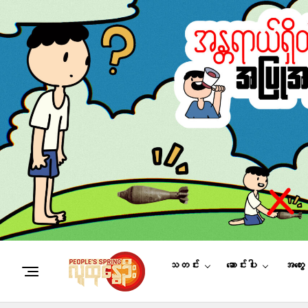
သတင်း
ဆောင်းပါး
အတွေ