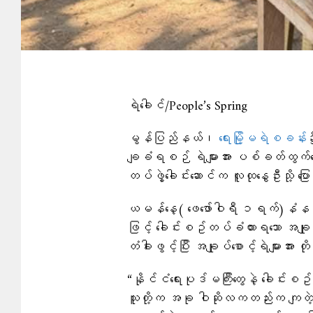
ရဲခေါင်/People’s Spring
မွန်ပြည်နယ်၊
ရေးမြို့မရဲစခန်း
၌
ချခံရစဉ် ရဲများအား ပစ်ခတ်ထွက်ပြေး
တပ်ဖွဲ့ခေါင်းဆောင်က လူထုနွေဦးသို့ ပ
ယမန်နေ့( ဖေဖော်ဝါရီ ၁ရက်)နံနက
ဖြင့် ခေါင်းစဥ်တပ်ခံထားရသော အချုပ်
တံခါးဖွင့်ပြီး အချုပ်စောင့်ရဲများအား
“နိုင်ငံရေးပုဒ်မကြီးတွေနဲ့ ခေါင်းစဥ
သူတို့က အခု ဝါဆိုလကတည်းက ကျတဲ့သူ