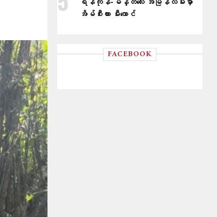
ရန်ကုန်-မန္တလေး အမြန်လမ်းမှာ
အိမ်စီးကား မီးလောင်
FACEBOOK