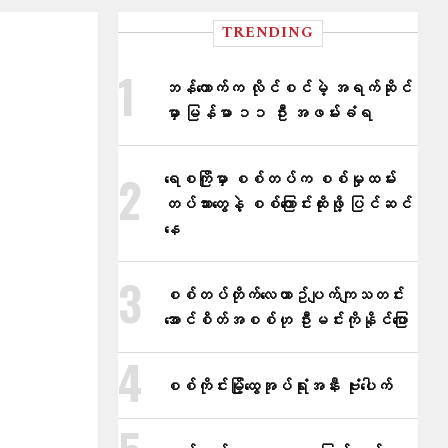
TRENDING
ဘန်ကောက်က လိုင်စင်မဲ့ အရက်ဆိုင်
မှာ မြန်မာ ၁၁ ဦး အဖမ်းခံရ
ရေစကြိုမှာ စစ်တပ်က စစ်မှုထမ်း
တပ်သားတွေနဲ့ စစ်ကြောင်းထိုးဖို့ ပြင်ဆင်
နေ
စစ်တပ်တိုက်​လေယာဥ်ပျက်ကျသတင်း
အောင်စိတ်အစစ်ဟု ဦးမင်းကိုနိုင်​ပြော
စစ်ကိုင်းမြို့ထွေအုပ်ရုံးအနီး ဗုံးပေါက်