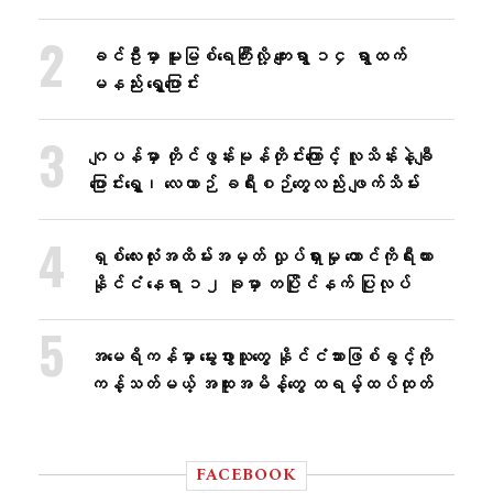
ခင်ဦးမှာ မူးမြစ်ရေကြီးလို့ ကျေးရွာ ၁၄ ရွာထက်
မနည်း ရွှေ့ပြောင်း
ဂျပန်မှာ တိုင်ဖွန်းမုန်တိုင်းကြောင့် လူသိန်းနဲ့ချီ
ပြောင်းရွှေ့၊ လေယာဉ် ခရီးစဉ်တွေလည်း ဖျက်သိမ်း
ရှစ်လေးလုံးအထိမ်းအမှတ် လှုပ်ရှားမှု တောင်ကိုရီးယား
နိုင်ငံ နေရာ ၁၂ ခုမှာ တပြိုင်နက် ပြုလုပ်
အမေရိကန်မှာ မွေးဖွားသူတွေ နိုင်ငံသားဖြစ်ခွင့်ကို
ကန့်သတ်မယ့် အထူးအမိန့်တွေ ထရမ့်ထပ်ထုတ်
FACEBOOK