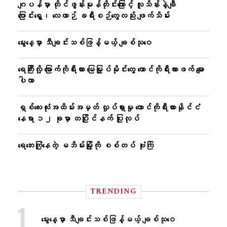
ဂျပန်မှာ တိုင်ဖွန်းမုန်တိုင်းကြောင့် လူသိန်းနဲ့ချီ
ပြောင်းရွှေ့၊ လေယာဉ် ခရီးစဉ်တွေလည်း ဖျက်သိမ်း
မွေးနေ့မှာ သီချင်းသစ်ဖြန့်မယ့် ချစ်သုဝေ
ရေကြီးလို့ မြောက်ကိုရီးယား မြေမြှုပ်မိုင်းတွေ တောင်ကိုရီးယားဖက် မျော
ပါလာ
ရှစ်လေးလုံးအထိမ်းအမှတ် လှုပ်ရှားမှု တောင်ကိုရီးယားနိုင်ငံ
နေရာ ၁၂ ခုမှာ တပြိုင်နက် ပြုလုပ်
ရေဘေးကြုံနေတဲ့ မဘိမ်းမြို့ကို စစ်တပ် ဗုံးကြဲ
TRENDING
မွေးနေ့မှာ သီချင်းသစ်ဖြန့်မယ့် ချစ်သုဝေ