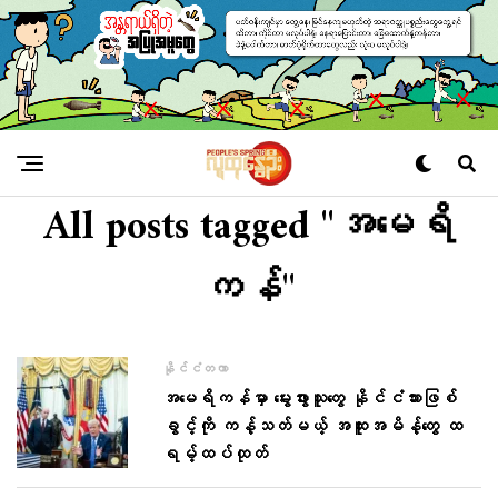
All posts tagged "အမေရိ
ကန်"
နိုင်ငံတကာ
အမေရိကန်မှာ မွေးဖွားသူတွေ နိုင်ငံသားဖြစ်
ခွင့်ကို ကန့်သတ်မယ့် အထူးအမိန့်တွေ ထ
ရမ့်ထပ်ထုတ်