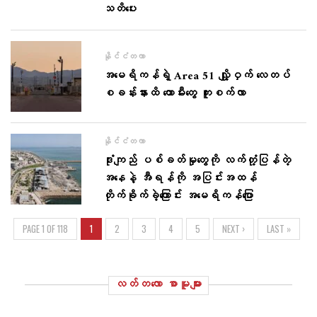
သတိပေး
နိုင်ငံတကာ
အမေရိကန်ရဲ့ Area 51 လျှို့ဝှက် လေတပ်
စခန်းနားထိ တောမီးတွေ ကူးစက်လာ
နိုင်ငံတကာ
ဒုံးကျည် ပစ်ခတ်မှုတွေကို လက်တုံ့ပြန်တဲ့
အနေနဲ့ အီရန်ကို အပြင်းအထန်
တိုက်ခိုက်ခဲ့ကြောင်း အမေရိကန်ပြော
PAGE 1 OF 118
1
2
3
4
5
NEXT ›
LAST »
လတ်တ‌လော စာမူများ