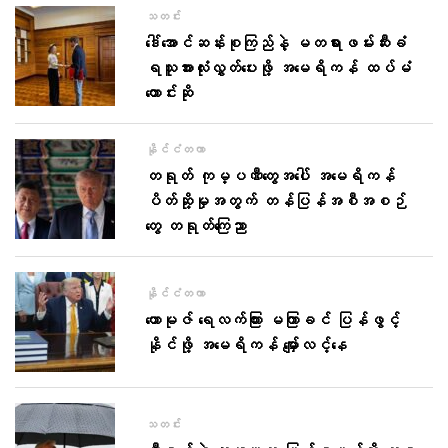
သတင်း
ဒေါ်အောင်ဆန်းစုကြည်နဲ့ မတရားဖမ်းဆီးခံ
ရသူအားလုံးလွှတ်ပေးဖို့ အမေရိကန် ထပ်မံ
တောင်းဆို
နိုင်ငံတကာ
တရုတ် ကုမ္ပဏီတွေအပေါ် အမေရိကန်
ပိတ်ဆို့မှုအတွက် တန်ပြန်အစီအစဉ်
တွေ တရုတ်ကြေညာ
နိုင်ငံတကာ
ဟောမုဇ် ရေလက်ကြား မကြာခင် ပြန်ဖွင့်
နိုင်ဖို့ အမေရိကန် မျှော်လင့်နေ
သတင်း