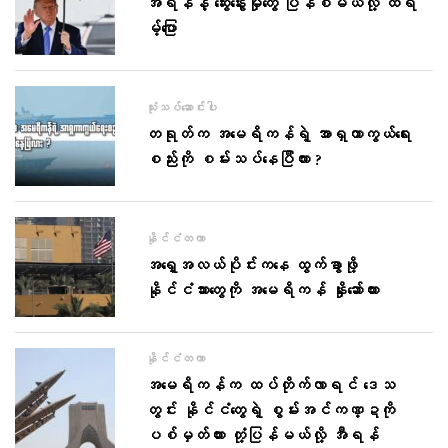
အီရန်နဲ့ ဆွေးနွေးမှုတွေ ပြန်စမယ်လို့ ထရ
မ့်ပြော
သုံးသပ်ဆောင်းပါး
တရုတ်က အမေရိကန်ရဲ့ အာရှကာကွယ်ရေး
စည်းကို စမ်းသပ်နေပြီလား ?
နိုင်ငံတကာ
အရှေ့အလယ်ပိုင်းကနေ ထွက်ခွာဖို့
နိုင်ငံသားတွေကို အမေရိကန် နှိုးဆော်ထား
နိုင်ငံတကာ
အမေရိကန်က ထပ်တိုက်လာရင် ဒေသ
တွင်း နိုင်ငံတွေရဲ့ စွမ်းအင်ကဏ္ဍကို
ပစ်မှတ်ထား တုံ့ပြန်မယ်လို့ အီရန်