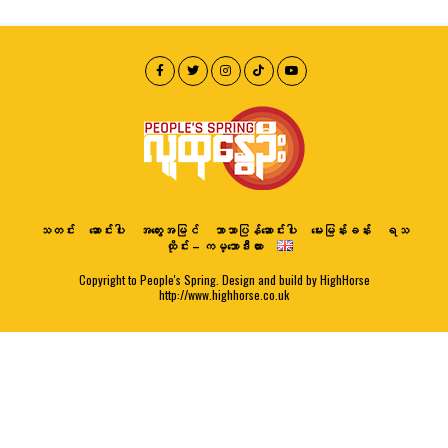
သတင်း
ဆောင်းပါး
အတွေးအမြင်
ဘာသာပြန်ဆောင်းပါး
မေးမြန်းခန်း
ရသ
ထိုင်း – ကမ္ဘောဒီးယား
Copyright to People's Spring. Design and build by HighHorse
http://www.highhorse.co.uk