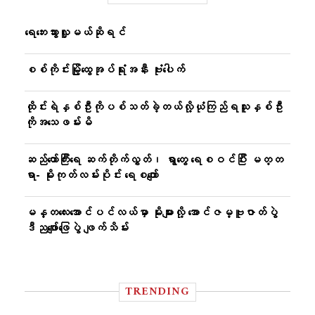
ရေဘေးသွားလှူမယ်ဆိုရင်
စစ်ကိုင်းမြို့ထွေအုပ်ရုံးအနီး ဗုံးပေါက်
ထိုင်းရဲနှစ်ဦးကိုပစ်သတ်ခဲ့တယ်လို့ယုံကြည်ရသူနှစ်ဦး
ကိုအသေဖမ်းမိ
ဆည်တော်ကြီးရေ ဆက်တိုက်လွှတ်၊ ရွာတွေ ရေစဝင်ပြီး မတ္တ
ရာ- မိုးကုတ်လမ်းပိုင်း ရေစကျော်
မန္တလေးအောင်ပင်လယ်မှာ မိုးများလို့ အောင်ဇမ္ဗူဇာတ်ပွဲ
ဒီညဖျော်ဖြေပွဲ ဖျက်သိမ်း
TRENDING