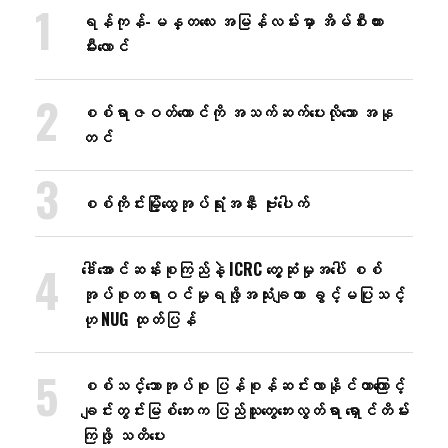
ရန်ကုန်-မန္တလေး အမြန်လမ်းမှာ အိမ်စီးကား
မီးလောင်
စစ်ရာဇဝတ်ကောင်ကို အသက်ဆက်ပေးလိုသော အနု
တင်
စစ်ကိုင်းမြို့ထွေအုပ်ရုံးအနီး ဗုံးပေါက်
ဒေါ်အောင်ဆန်းစုကြည်နဲ့ ICRC တွေ့ဆုံမှုအပေါ် စစ်
အုပ်စုတရားဝင်မှုရဖို့အသုံးချတာ ခွင့်မပြုသင့်
ဟု NUG ထုတ်ပြန်
စစ်သင်္ဘောအုပ်စု ပြန်စုန်ဆင်းလာနိုင်တာကြောင့်
ချင်းတွင်းမြစ်ဘေးက ပြည်သူတွေဘေးလွတ်ရာ ရှောင်တိမ်း
ကြဖို့ သတိပေး