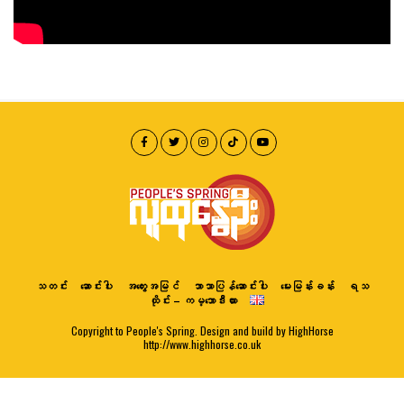
သတင်း
ဆောင်းပါး
အတွေးအမြင်
ဘာသာပြန်ဆောင်းပါး
မေးမြန်းခန်း
ရသ
ထိုင်း – ကမ္ဘောဒီးယား
Copyright to People's Spring. Design and build by HighHorse
http://www.highhorse.co.uk