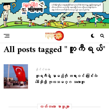
All posts tagged "တူကီရယ်"
နိုင်ငံတကာ
တူရကီရဲ့ နာမည်ကို တရားဝင် ပြောင်းလဲ
ခေါ်ဆိုဖို့ ကုလသမဂ္ဂ သဘောတူ
လတ်တ‌လော စာမူများ