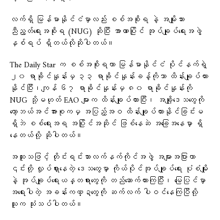
လက်ရှိ မြန်မာနိုင်ငံမှာလည်း စစ်အစိုးရ နဲ့ အမျိုးသား
ညီညွတ်ရေးအစိုးရ (NUG) ဆိုပြီး အာဏာပြိုင် အုပ်ချုပ်​ရေးအဖွဲ့
နှစ်ရပ် ရှိတယ်လိုဆိုပါတယ်။
The Daily Star က စစ်အစိုးရဟာ မြန်မာနိုင်ငံ ပိုင်နက်ရဲ့
၂၀ ရာခိုင်နှုန်းမှ ၃၃ ရာခိုင်နှုန်းခန့်ကိုသာ ထိန်းချုပ်ထား
နိုင်ပြီး၊ကျန် ၆၇ ရာခိုင်နှုန်းမှ ၈၀ ရာခိုင်နှုန်းကို
NUG သို့မဟုတ် EAO များက ထိန်းချုပ်ထားပြီး၊ အချို့ဒေသတွေကို
တော့ဘယ်အင်အားစုကမှ အပြည့်အဝ ထိန်းချုပ်ထားနိုင်ခြင်းမ
ရှိဘဲ စစ်ရေးအရ အပြိုင်အဆိုင် ဖြစ်နေဆဲ အခြေအနေမှာ ရှိ
နေတယ်လို့ ဆိုပါတယ်။
အထူးသဖြင့် တိုင်းရင်းသားလက်နက်ကိုင်အဖွဲ့ အများအပြားဟာ
၎င်းတို့ လှုပ်ရှားနေတဲ့ ဒေသတွေမှာ ကိုယ်ပိုင်အုပ်ချုပ်ရေး ပုံစံမျိုး
နဲ့ အုပ်ချုပ်ရေးယန္တရားတွေကို တည်ဆောက်ထားကြပြီး၊ မြေပြင်မှာ
အရေးပါတဲ့ အခန်းကဏ္ဍတွေကို ဆက်လက် ပါဝင်နေကြပြီလို့
သူက သုံးသပ်ပါတယ်။