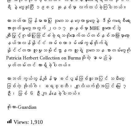
ကြာ အလုပ်လုပ်ခဲ့ပါတယ်။ လန်ဒန်မှာအေရီရယ်လ် ဒိုင်ဂ
ရီ နဲ့ တွေ့ဆုံပြီး ၁၉၈၄ ခုနှစ်မှာ လက်ထပ်ခဲ့ကြပါတယ်။
ဟားဘတ်ဟာ မြန်မာစာပြု သုတေသန လေ့လာမှုတွေနဲ့ ဒီမိုကရေစီရေး
အားထုတ်မှုတွေအတွက် ၂၀၁၇ ခုနှစ်မှာ MBE သူကောင်းဘွဲ့
ချီးမြှင့်ဂုဏ်ပြုခြင်းခံခဲ့ရသလိုနောက်ထပ်တစ်နှစ်အကြာမှာတော့
နယ်သာလန်နိုင်ငံ အမ်စတာဒမ် မော်ကွန်းတိုက်ရဲ့
နိုင်ငံတကာ လူမှုသမိုင်းဌာနက သူ့ရဲ့ သုတေသန စာတမ်းတွေကို
Patricia Herbert Collection on Burmaဆိုတဲ့ နာမည်နဲ့
မှတ်တမ်းတင် ထားရှိခဲ့ပါတယ်။
ဟားဘတ် ကွယ်လွန်ချိန်မှာ ခင်ပွန်းဖြစ်သူအပြင် သမီးတွေ
ဖြစ်တဲ့ အိုလ်ဂါ၊ ခရစ္စတီ၊ ဂျူးလိယက်တို့အပြင် မြေး ၇
ဦး၊ မြစ် ၆ ဦး ကျန်နေခဲ့ပါတယ်။
ကိုးကား-Guardian
Views:
1,910