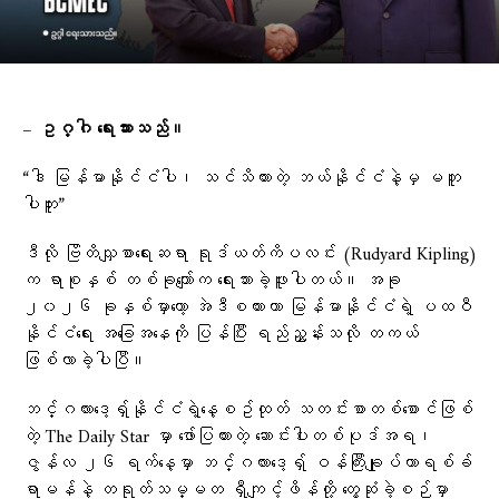
– ဥဂ္ဂါ ရေးသားသည်။
“ဒါ မြန်မာနိုင်ငံပါ၊ သင်သိထားတဲ့ ဘယ်နိုင်ငံနဲ့မှ မတူ
ပါဘူး”
ဒီလို ဗြိတိသျှစာရေးဆရာ ရုဒ်ယတ်ကိပလင်း (Rudyard Kipling)
က ရာစုနှစ် တစ်ခုကျော်က ရေးသားခဲ့ဖူးပါတယ်။ အခု
၂၀၂၆ ခုနှစ်မှာတော့ အဲဒီစကားဟာ မြန်မာနိုင်ငံရဲ့ ပထဝီ
နိုင်ငံရေး အခြေအနေကို ပြန်ပြီး ရည်ညွှန်းသလို တကယ်
ဖြစ်လာခဲ့ပါပြီ။
ဘင်္ဂလားဒေ့ရှ်နိုင်ငံရဲ့နေ့စဥ်ထုတ် သတင်းစာတစ်စောင်ဖြစ်
တဲ့ The Daily Star မှာ ဖော်ပြထားတဲ့ ဆောင်းပါးတစ်ပုဒ်အရ၊
ဇွန်လ ၂၆ ရက်နေ့မှာ ဘင်္ဂလားဒေ့ရှ် ဝန်ကြီးချုပ်တာရစ်ခ်
ရာမန်နဲ့ တရုတ်သမ္မတ ရှီကျင့်ဖိန်တို့ တွေ့ဆုံခဲ့စဉ်မှာ