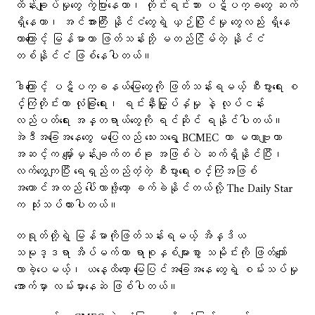
ထိန်းချုပ်မှုတွေ ကွဲပြားနေတာ၊ တိုင်းရင်းသား ပဋိပက္ခတွေ ဆက်
ရှိနေတာ၊ အင်အားကြီး နိုင်ငံတွေရဲ့ ယှဉ်ပြိုင်မှု တွေလည်း ရှိနေ
တာကြောင့် မြန်မာဟာ ဖြတ်သန်းဘို့ မတည်ငြိမ်တဲ့ နိုင်ငံ
တစ်နိုင်ငံ ဖြစ်နေပါတယ်။
ဒါကြောင့် ပဋိပက္ခနယ်မြေတွေကို ဖြတ်သန်းရမယ့် စီးပွားရေး စ
င်္ကြံတိုင်းဟာ လုံခြုံရေး၊ ရင်းနှီးမြှုပ်နှံမှု နဲ့ လုပ်ငန်း
လည်ပတ်ရေး အန္တရာယ်တွေကို ရင်ဆိုင် ရနိုင်ပါတယ်။
အဲဒီအခြေအနေတွေ မပြေလည် သေးသရွေ့ BCMEC ဟာ မဟာဗျူဟာ
အဆင့်က မျှော်မှန်းချက်တစ်ခု အဖြစ်ပဲ ဆက်ရှိနိုင်ပြီး၊
လက်တွေ့ကျပြီး ရေရှည်တည်တံ့တဲ့ စီးပွားရေးစင်္ကြံအဖြစ်
အကောင်အထည် ပေါ်လာဖို့တော့ ခက်ခဲနိုင်တယ်လို့ The Daily Star
က သုံးသပ်ထားပါတယ်။
တရုတ်တို့ရဲ့ မြန်မာကိုဖြတ်သန်းရမယ့် အိန္ဒိယ
သမုဒ္ဒရာ အိပ်မက်ဟာ ရာစုနှစ်များစွာ သမိုင်းကို ဖြတ်ကျော်
လာခဲ့ပေမယ့်၊ ယနေ့ထိတော့ မြေပြင်အခြေအနေ တွေရဲ့ စမ်းသပ်မှု
အောက်မှာ လမ်းမှားနေဆဲ ဖြစ်ပါတယ်။