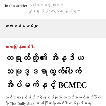
,
ပက်ထရစ်ရှာ ဟားဘတ်
In this article:
မြန်မာ့ ဒီမိုကရေစီရေး လှုပ်ရှားသူ
ဆက်စပ်သတင်းများ
ဘာသာပြန်ဆောင်းပါး
တရုတ်တို့၏ အိန္ဒိယ
သမုဒ္ဒရာထွက်ပေါက်
အိပ်မက်နှင့် BCMEC
ဘင်္ဂလားဒေ့ရှ်နိုင်ငံရဲ့နေ့စဥ်ထုတ် သတင်းစာတစ်စောင်ဖြစ်
တဲ့ The Daily Star မှာ ဖော်ပြထားတဲ့ ဆောင်းပါးတစ်ပုဒ်အရ၊