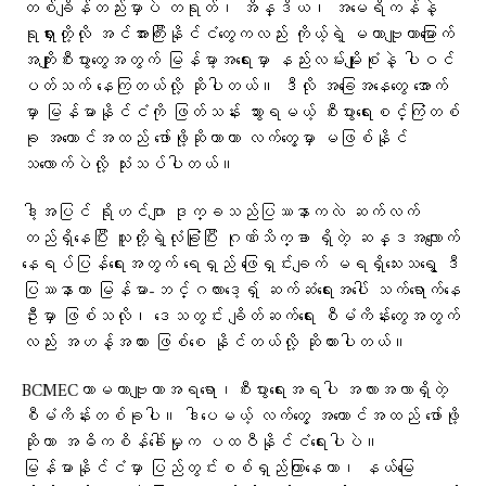
တစ်ချိန်တည်းမှာပဲ တရုတ်၊ အိန္ဒိယ၊ အမေရိကန်နဲ့
ရုရှားတို့လို အင်အားကြီးနိုင်ငံတွေကလည်း ကိုယ့်ရဲ့ မဟာဗျူဟာမြောက်
အကျိုးစီးပွားတွေအတွက် မြန်မာ့အရေးမှာ နည်းလမ်းမျိုးစုံနဲ့ ပါဝင်
ပတ်သက် နေကြတယ်လို့ ဆိုပါတယ်။ ဒီလို အခြေအနေတွေ အောက်
မှာ မြန်မာနိုင်ငံကို ဖြတ်သန်း သွားရမယ့် စီးပွားရေးစင်္ကြံတစ်
ခု အကောင်အထည် ဖော်ဖို့ဆိုတာဟာ လက်တွေ့မှာ မဖြစ်နိုင်
သလောက်ပဲလို့ သုံးသပ်ပါတယ်။
ဒါ့အပြင် ရိုဟင်ဂျာ ဒုက္ခသည်ပြဿနာကလဲ ဆက်လက်
တည်ရှိနေပြီး သူတို့ရဲ့လုံခြုံပြီး ဂုဏ်သိက္ခာ ရှိတဲ့ ဆန္ဒအလျောက်
နေရပ်ပြန်ရေးအတွက် ရေရှည် ဖြေရှင်းချက် မရရှိသေးသရွေ့ ဒီ
ပြဿနာဟာ မြန်မာ-ဘင်္ဂလားဒေ့ရှ် ဆက်ဆံရေးအပေါ် သက်ရောက်နေ
ဦးမှာ ဖြစ်သလို၊ ဒေသတွင်း ချိတ်ဆက်ရေး စီမံကိန်းတွေအတွက်
လည်း အဟန့်အတား ဖြစ်စေ နိုင်တယ်လို့ ဆိုထားပါတယ်။
BCMECဟာမဟာဗျူဟာအရရော၊စီးပွားရေးအရပါ အလားအလာရှိတဲ့
စီမံကိန်းတစ်ခုပါ။ ဒါပေမယ့် လက်တွေ့ အကောင်အထည် ဖော်ဖို့
ဆိုတာ အဓိကစိန်ခေါ်မှုက ပထဝီနိုင်ငံရေးပါပဲ။
မြန်မာနိုင်ငံမှာ ပြည်တွင်းစစ်ရှည်ကြာနေတာ၊ နယ်မြေ