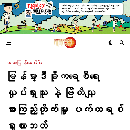
ဘာသာပြန်ဆောင်းပါး
မြန်မာ့ဒီမိုကရေစီရေး
လှုပ်ရှားသူ နဲ့ ဗြိတိသျှ
စာကြည့်တိုက်မှူး ပက်ထရစ်
ရှာဟားဘတ်