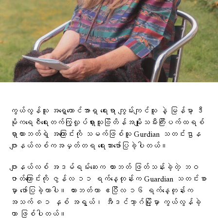
ကွယ်လွန်သူ အရှေ့တောင်အာရှ ရေးရာ ကျွမ်းကျင်သူ နဲ့ မြန်မာ့ ဒီ
မိုကရေစီရေးတက်ကြွလှုပ်ရှားသူဗြိတိန်အမျိုးသမီးကြီးပက်ထရစ်
ရှာဟားဘတ်ရဲ့ အကြောင်းကို သမက်ဖြစ်သူ Gurdian သတင်းဌာန
ဂျာနယ်လစ်ကအမှတ်တရ ​ရေးသားဖော်ပြခဲ့ပါတယ်။
ဂျာနယ်လစ် အဒမ်ရမ်းဆေးက ဟားဘတ် ဖြတ်သန်းခဲ့တဲ့ ဘဝ
ဇာတ်ကြောင်းကို ဇွန်လ ၁၁ ရက်နေ့တုန်းက Guardian သတင်းစာ
မှာ ဖော်ပြခဲ့တာပါ။ ဟားဘတ်ဟာ ဧပြီလ ၁၆ ရက်နေ့တုန်းက
အသက် ၈၁ နှစ် အရွယ်၊ အီဒင်ဘာ့ဂ်မြို့မှာ ကွယ်လွန်ခဲ့
တာ ဖြစ်ပါတယ်။