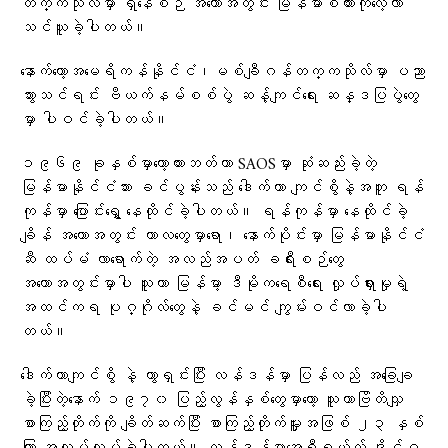
တက္ကသိုလ်မှာ ရှိနေစဉ် အတောအတွင်း မြန်မာစကားကိုလေ့လာ
သင်ယူခဲ့ပါတယ်။
နောက်တော့အမေရိကန်နိုင်ငံ၊မစ်ချီဂန်တက္ကသိုလ်မှာ ပညာ
သွားသင်ရင်း ဗီယက်နမ်စစ်ပွဲ ဆန့်ကျင်ရေး ဆန္ဒပြပွဲတွေ
မှာ ပါဝင်ခဲ့ပါတယ်။
၁၉၆၉ ခုနှစ်မှာတော့ဟားဘတ်ဟာ SAOSမှာ ဆုံဆည်းခဲ့တဲ့
မြန်မာနိုင်ငံသား ခင်ပွန်းသည် ဒေါက်တာ ကျင်စွိနဲ့အတူ ရန်
ကုန်မှာ ပြောင်းရွှေ့ နေထိုင်ခဲ့ပါတယ်။ ရန်ကုန်မှာ နေထိုင်ခဲ့
ချိန် အတောအတွင်း ကာလတွေမှာရော၊ နောက်ပိုင်းမှာ မြန်မာနိုင်ငံ
ဆီ ထပ်မံ လာရောက်တဲ့ အလည်အပတ် ခရီးစဉ်တွေ
အတောအတွင်းမှာပါ သူဟာ မြန်မာ့ ဒီမိုကရေစီရေး လှုပ်ရှားမှုရဲ့
အထင်ကရ ပုဂ္ဂိုလ်တွေနဲ့ ခင်မင် ကျွမ်းဝင်လာခဲ့ပါ
တယ်။
ဒေါက်တာကျင်စွိ နဲ့ ကွာရှင်းပြီး လန်ဒန်မှာ ပြန်လည် အခြေချ
ခဲ့ပြီးတဲ့နောက် ၁၉၇၀ ပြည့်လွန်နှစ်တွေမှာတော့ သူဟာဗြိတိသျှ
စာကြည့်တိုက်ကို ချိတ်ဆက်ပြီး စာကြည့်တိုက်မှူးအဖြစ် ၂၃ နှစ်