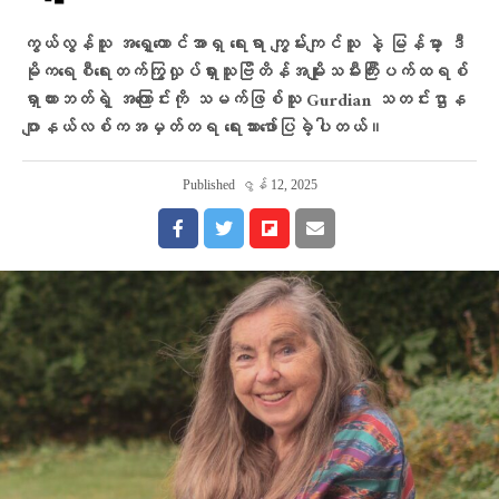
ကွယ်လွန်သူ အရှေ့တောင်အာရှ ရေးရာ ကျွမ်းကျင်သူ နဲ့ မြန်မာ့ ဒီ
မိုကရေစီရေးတက်ကြွလှုပ်ရှားသူဗြိတိန်အမျိုးသမီးကြီးပက်ထရစ်
ရှာဟားဘတ်ရဲ့ အကြောင်းကို သမက်ဖြစ်သူ Gurdian သတင်းဌာန
ဂျာနယ်လစ်ကအမှတ်တရ ​ရေးသားဖော်ပြခဲ့ပါတယ်။
Published
ဇွန် 12, 2025