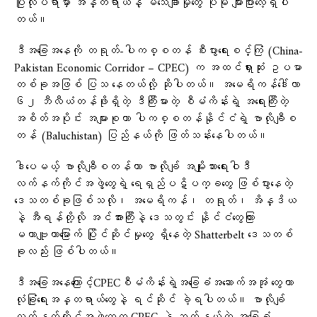
ပြုလုပ်ရာမှာ အန္တရာယ်နဲ့ မသေချာမှုတွေ ပိုမို များပြားလေ့ရှိပါ
တယ်။
ဒီအခြေအနေကို တရုတ်-ပါကစ္စတန် စီးပွားရေးစင်္ကြံ (China-
Pakistan Economic Corridor – CPEC) က အထင်ရှားဆုံး ဥပမာ
တစ်ခုအဖြစ် ပြသ နေတယ်လို့ ဆိုပါတယ်။ အမေရိကန်ဒေါ်လာ
၆၂ ဘီလီယံတန်ဖိုးရှိတဲ့ ဒီကြီးမားတဲ့ စီမံကိန်းရဲ့ အရေးကြီးတဲ့
အစိတ်အပိုင်း အများစုဟာ ပါကစ္စတန်နိုင်ငံရဲ့ ဗာလိုချီစ
တန် (Baluchistan) ပြည်နယ်ကို ဖြတ်သန်းနေပါတယ်။
ဒါပေမယ့် ဗာလိုချီစတန်ဟာ ဗာလိုချ် အမျိုးသားရေးဝါဒီ
လက်နက်ကိုင်အဖွဲ့တွေရဲ့ ရေရှည်ပဋိပက္ခတွေ ဖြစ်ပွားနေတဲ့
ဒေသတစ်ခုဖြစ်သလို၊ အမေရိကန်၊ တရုတ်၊ အိန္ဒိယ
နဲ့ အီရန်တို့လို အင်အားကြီးနဲ့ ဒေသတွင်း နိုင်ငံတွေကြား
မဟာဗျူဟာမြောက် ပြိုင်ဆိုင်မှုတွေ ရှိနေတဲ့ Shatterbelt ဒေသတစ်
ခုလည်း ဖြစ်ပါတယ်။
ဒီအခြေအနေကြောင့်CPECစီမံကိန်းရဲ့အခြေခံအဆောက်အအုံ တွေဟာ
လုံခြုံရေးအန္တရာယ်တွေနဲ့ ရင်ဆိုင် ခဲ့ရပါတယ်။ ဗာလိုချ်