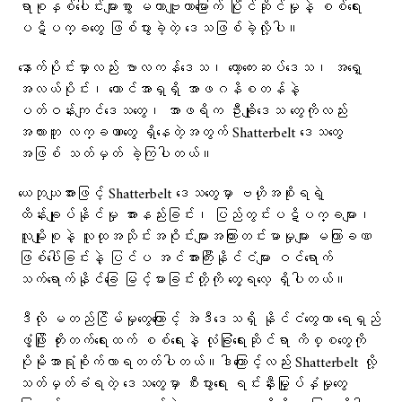
ရာစုနှစ်ပေါင်းများစွာ မဟာဗျူဟာမြောက် ပြိုင်ဆိုင်မှုနဲ့ စစ်ရေး
ပဋိပက္ခတွေ ဖြစ်ပွားခဲ့တဲ့ ဒေသဖြစ်ခဲ့လို့ပါ။
နောက်ပိုင်းမှာလည်း ဗာလကန်ဒေသ၊ ကော့ကေးဆပ်ဒေသ၊ အရှေ့
အလယ်ပိုင်း၊ တောင်အာရှရှိ အာဖဂနိစတန်နဲ့
ပတ်ဝန်းကျင်ဒေသတွေ၊ အာဖရိက ဦးချိုဒေသ တွေကိုလည်း
အလားတူ လက္ခဏာတွေ ရှိနေတဲ့အတွက် Shatterbelt ဒေသတွေ
အဖြစ် သတ်မှတ် ခဲ့ကြပါတယ်။
ယေဘုယျအားဖြင့် Shatterbelt ဒေသတွေမှာ ဗဟိုအစိုးရရဲ့
ထိန်းချုပ်နိုင်မှု အားနည်းခြင်း၊ ပြည်တွင်းပဋိပက္ခများ၊
လူမျိုးစုနဲ့ လူထုအသိုင်းအဝိုင်းများအကြားတင်းမာမှုများ မကြာခဏ
ဖြစ်ပေါ်ခြင်းနဲ့ ပြင်ပ အင်အားကြီးနိုင်ငံများ ဝင်ရောက်
သက်ရောက်နိုင်ခြေ မြင့်မားခြင်းတို့ကို တွေ့ရလေ့ ရှိပါတယ်။
ဒီလို မတည်ငြိမ်မှုတွေကြောင့် အဲဒီဒေသရှိ နိုင်ငံတွေဟာ ရေရှည်
ဖွံ့ဖြိုး တိုးတက်ရေးထက် စစ်ရေးနဲ့ လုံခြုံရေးဆိုင်ရာ ကိစ္စတွေကို
ပိုမိုအာရုံစိုက်လာရတတ်ပါတယ်။ဒါကြောင့်လည်း Shatterbelt လို့
သတ်မှတ်ခံရတဲ့ ဒေသတွေမှာ စီးပွားရေး ရင်းနှီးမြှုပ်နှံမှုတွေ