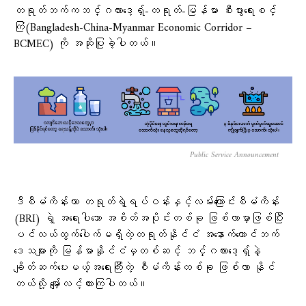
တရုတ်ဘက်ကဘင်္ဂလားဒေ့ရှ်-တရုတ်-မြန်မာ စီးပွားရေးစင်္
ကြံ(Bangladesh-China-Myanmar Economic Corridor –
BCMEC) ကို အဆိုပြုခဲ့ပါတယ်။
Public Service Announcement
ဒီစီမံကိန်းဟာ တရုတ်ရဲ့ရပ်ဝန်းနှင့်လမ်းကြောင်းစီမံကိန်း
(BRI) ရဲ့ အရေးပါသော အစိတ်အပိုင်းတစ်ခု ဖြစ်လာမှာဖြစ်ပြီး
ပင်လယ်ထွက်ပေါက်မရှိတဲ့တရုတ်နိုင်ငံ အနောက်တောင်ဘက်
ဒေသများကို မြန်မာနိုင်ငံမှတစ်ဆင့် ဘင်္ဂလားဒေ့ရှ်နဲ့
ချိတ်ဆက်ပေးမယ့်အရေးကြီးတဲ့ စီမံကိန်းတစ်ခု ဖြစ်လာ နိုင်
တယ်လို့ မျှော်လင့်ထားကြပါတယ်။