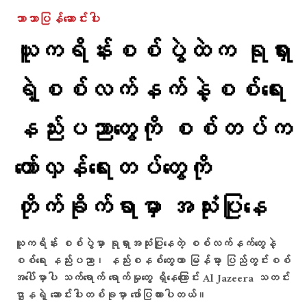
ဘာသာပြန်ဆောင်းပါး
ယူကရိန်းစစ်ပွဲထဲက ရုရှား
ရဲ့စစ်လက်နက်နဲ့စစ်ရေး
နည်းပညာ​တွေကို စစ်တပ်က​
တော်လှန်​​ရေးတပ်​တွေကို
တိုက်ခိုက်ရာမှာ အသုံးပြု​နေ
ယူကရိန်း စစ်ပွဲမှာ ရုရှားအသုံးပြုနေတဲ့ စစ်လက်နက်တွေနဲ့
စစ်ရေး နည်းပညာ၊ နည်းစနစ်တွေဟာ မြန်မာ့ ပြည်တွင်းစစ်
အပေါ်မှာပါ သက်ရောက် ရောက်မှုတွေ ရှိနေကြောင်း Al Jazeera သတင်း
ဌာနရဲ့ ဆောင်းပါးတစ်ခုမှာ ဖော်ပြထားပါတယ်။