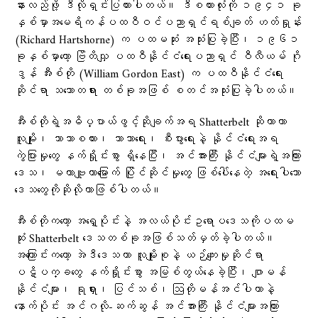
နားလည်ဖို့ ဒီလိုရှင်းပြထားပါတယ်။ ဒီစကားလုံးကို ၁၉၄၁ ခု
နှစ်မှာအမေရိကန်ပထဝီဝင်ပညာရှင်ရစ်ချတ် ဟတ်ရှုန်း
(Richard Hartshorne) က ပထမဆုံး အသုံးပြုခဲ့ပြီး၊ ၁၉၆၁
ခုနှစ်မှာတော့ ဗြိတိသျှ ပထဝီနိုင်ငံရေးပညာရှင် ဝီလီယမ် ဂို
ဒွန် အီးစ်တို (William Gordon East) က ပထဝီနိုင်ငံရေး
ဆိုင်ရာ သဘောတရား တစ်ခုအဖြစ် စတင်အသုံးပြုခဲ့ပါတယ်။
အီးစ်တိုရဲ့အဓိပ္ပာယ်ဖွင့်ဆိုချက်အရ Shatterbelt ဆိုတာဟာ
လူမျိုး၊ ဘာသာစကား၊ ဘာသာရေး၊ စီးပွားရေးနဲ့ နိုင်ငံရေးအရ
ကွဲပြားမှုတွေ နက်ရှိုင်းစွာ ရှိနေပြီး၊ အင်အားကြီး နိုင်ငံများရဲ့အကြား
ဒေသ၊ မဟာဗျူဟာမြောက် ပြိုင်ဆိုင်မှုတွေ ဖြစ်ပေါ်နေတဲ့ အရေးပါသော
ဒေသတွေကိုဆိုလိုတာဖြစ်ပါတယ်။
အီးစ်တိုကတော့ အရှေ့ပိုင်းနဲ့ အလယ်ပိုင်းဥရောပဒေသကိုပထမ
ဆုံး Shatterbelt ဒေသတစ်ခုအဖြစ်သတ်မှတ်ခဲ့ပါတယ်။
အကြောင်းကတော့ အဲဒီဒေသဟာ လူမျိုးစုနဲ့ ယဉ်ကျေးမှုဆိုင်ရာ
ပဋိပက္ခတွေ နက်ရှိုင်းစွာ အမြစ်တွယ်နေခဲ့ပြီး၊ ဂျာမန်
နိုင်ငံများ၊ ရုရှား၊ ပြင်သစ်၊ ဩတိုမန်အင်ပါယာနဲ့
နောက်ပိုင်း အင်ဂလို-ဆက်ဆွန် အင်အားကြီး နိုင်ငံများအကြား