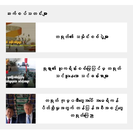
ဆက်စပ်သတင်းများ
တရုတ်၏ သမိုင်းစစ်ပွဲများ
ရုရှား၏ ယူကရိန်းစစ်မြေပြင်မှ တရုတ်
သင်ယူနေသော သင်ခန်းစာများ
တရုတ် ကုမ္ပဏီတွေအပေါ် အမေရိကန်
ပိတ်ဆို့မှုအတွက် တန်ပြန်အစီအစဉ်တွေ
တရုတ်ကြေညာ