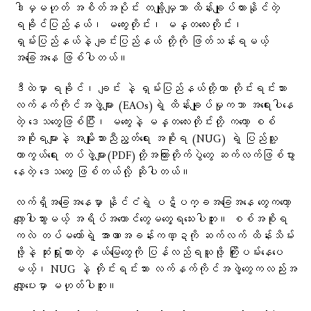
ဒါမှမဟုတ် အစိတ်အပိုင်း တချို့မျှသာ ထိန်းချုပ်ထားနိုင်တဲ့
ရခိုင်ပြည်နယ်၊ မကွေးတိုင်း၊ မန္တလေးတိုင်း၊
ရှမ်းပြည်နယ်နဲ့ ချင်းပြည်နယ် တို့ကို ဖြတ်သန်းရမယ့်
အခြေအနေ ဖြစ်ပါတယ်။
ဒီထဲမှာ ရခိုင်၊ ချင်း နဲ့ ရှမ်းပြည်နယ်တို့ဟာ တိုင်းရင်းသား
လက်နက်ကိုင်အဖွဲ့များ (EAOs)ရဲ့ ထိန်းချုပ်မှုကသာ အရေးပါနေ
တဲ့ ဒေသတွေဖြစ်ပြီး၊ မကွေးနဲ့ မန္တလေးတိုင်းတို့ ကတော့ စစ်
အစိုးရများနဲ့ အမျိုးသားညီညွတ်ရေး အစိုးရ (NUG) ရဲ့ ပြည်သူ့
ကာကွယ်ရေး တပ်ဖွဲ့များ(PDF)တို့အကြားတိုက်ပွဲတွေ ဆက်လက်ဖြစ်ပွား
နေတဲ့ ဒေသတွေ ဖြစ်တယ်လို့ ဆိုပါတယ်။
လက်ရှိအခြေအနေမှာ နိုင်ငံရဲ့ ပဋိပက္ခအခြေအနေ တွေကတော့
လျော့ပါးသွားမယ့် အရိပ်အယောင်တွေမတွေ့ရသေးပါဘူး။ စစ်အစိုးရ
ကလဲ တပ်မတော်ရဲ့ အာဏာအခန်းကဏ္ဍကို ဆက်လက် ထိန်းသိမ်း
ဖို့နဲ့ ဆုံးရှုံးထားတဲ့ နယ်မြေတွေကို ပြန်လည်ရယူဖို့ ကြိုးပမ်းနေ‌ပေ
မယ့်၊ NUG နဲ့ တိုင်းရင်းသား လက်နက်ကိုင်အဖွဲ့​တွေကလည်းအ
လျှော့ပေးမှာ မဟုတ်ပါဘူး။