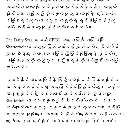
လက်နက်ကိုင်အဖွဲ့တွေက CPEC နဲ့ ဆက်နွယ်တဲ့ အခြေခံ
အဆောက်အအုံ တွေကို ပစ်မှတ်ထား တိုက်ခိုက်ခဲ့သလို၊ တရုတ်
နိုင်ငံသား အချို့လည်း တိုက်ခိုက်မှု တွေမှာ သေဆုံးခဲ့ ရပါတယ်။
ဒီဖြစ်ရပ်တွေက ဒေသတွင်း တရုတ်ရဲ့ ရင်းနှီးမြှုပ်နှံမှုတွေ
အပေါ် စိုးရိမ်မှု တွေကို မြင့်တက်စေခဲ့ပါတယ်။
The Daily Star ကလည်း CPEC အတွေ့အကြုံကို အခြေခံပြီး
Shatterbelt ဒေသတွေကို ဖြတ်သန်းမယ့် ချိတ်ဆက်ရေး စီမံကိန်း
များမှာ စီးပွားရေး အလားအလာအပြင် မြေပြင်လုံခြုံရေးနဲ့ နိုင်ငံရေး
အခြေအနေ တွေကို ထည့်သွင်း စဉ်းစားရန် လိုအပ်ကြောင်း ထောက်ပြ
ထားပါတယ်။
ပထဝီနိုင်ငံရေးအမြင်နဲ့ ကြည့်မယ်ဆိုရင် မြန်မာနိုင်ငံ
ဟာ အိန္ဒိယနိုင်ငံရဲ့ အရှေ့မြောက်ပိုင်းပြည်နယ်တွေ၊ ဘင်္ဂ
လားဒေ့ရှ်နိုင်ငံရဲ့ စစ်တကောင်း တောင်တန်းဒေသ တို့နဲ့အတူ
Shatterbelt ဒေသတစ်ခုအဖြစ် ပါဝင်နေပါတယ်။ဒီဒေသ
တစ်လျှောက်ဟာ၁၉၄၇-၁၉၄၈ခုနှစ် လွတ်လပ်ရေး ရရှိပြီး
ကတည်းက လူမျိုးရေး၊ ဘာသာရေးနဲ့ နိုင်ငံရေးဆိုင်ရာ ပဋိပက္ခ
တွေကို ရေရှည် ရင်ဆိုင် လာခဲ့ရတဲ့ ဒေသလည်း ဖြစ်ပါတယ်။