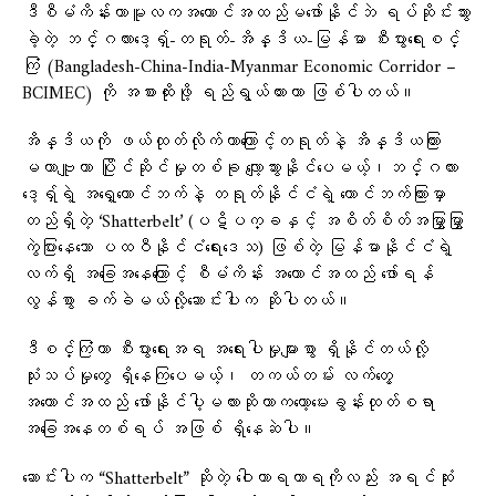
ဒီစီမံကိန်းဟာမူလကအကောင်အထည်မဖော်နိုင်ဘဲ ရပ်ဆိုင်းသွား
ခဲ့တဲ့ ဘင်္ဂလားဒေ့ရှ်-တရုတ်-အိန္ဒိယ-မြန်မာ စီးပွားရေးစင်္
ကြံ (Bangladesh-China-India-Myanmar Economic Corridor –
BCIMEC) ကို အစားထိုးဖို့ ရည်ရွယ်ထားတာ ဖြစ်ပါတယ်။
အိန္ဒိယကို ဖယ်ထုတ်လိုက်တာကြောင့်တရုတ်နဲ့ အိန္ဒိယကြား
မဟာဗျူဟာ ပြိုင်ဆိုင်မှုတစ်ခု လျော့သွားနိုင်ပေမယ့်၊ဘင်္ဂလား
ဒေ့ရှ်ရဲ့ အရှေ့တောင်ဘက်နဲ့ တရုတ်နိုင်ငံရဲ့ တောင်ဘက်ကြားမှာ
တည်ရှိတဲ့ ‘Shatterbelt’ (ပဋိပက္ခနှင့် အစိတ်စိတ်အမြွှာမြွှာ
ကွဲပြားနေသော ပထဝီနိုင်ငံရေးဒေသ) ဖြစ်တဲ့ မြန်မာနိုင်ငံရဲ့
လက်ရှိ အခြေအနေကြောင့် စီမံကိန်း အကောင်အထည် ဖော်ရန်
လွန်စွာ ခက်ခဲမယ်လို့ဆောင်းပါးက ဆိုပါတယ်။
ဒီစင်္ကြံဟာ စီးပွားရေးအရ အရေးပါမှုများစွာ ရှိနိုင်တယ်လို့
သုံးသပ်မှုတွေ ရှိနေကြပေမယ့်၊ တကယ်တမ်း လက်တွေ့
အကောင်အထည် ဖော်နိုင်ပါ့မလားဆိုတာကတော့မေးခွန်းထုတ်စရာ
အခြေအနေတစ်ရပ် အဖြစ် ရှိနေဆဲပါ။
ဆောင်းပါက “Shatterbelt” ဆိုတဲ့ ဝေါဟာရဟာရကိုလည်း အရင်ဆုံး