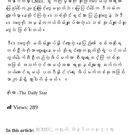
အနာဂတ်မှာ CMEC ရဲ့ ကံကြမ္မာကို ဆုံးဖြတ်ပေးမယ့်အရာဟာ
မြေပုံပေါ်က မျဉ်းကြောင်းတွေမဟုတ်ဘဲ၊မြေပြင်ပေါ်က ဒီလမ်းတ
လျှောက်မှာ နေထိုင်ကြတဲ့ ဒေသခံတိုင်းရင်းသား ပြည်သူတွေနဲ့ အဲဒီ
ဒေသတွေကို အမှန်တကယ်ထိမ်းချုပ်ထားတဲ့ ဒေသခံ အုပ်ချုပ်သူ
တွေဘဲ ဖြစ်ပါတယ်။
ဒီဒေသတွေကို မထိမ်းချုပ်နိုင်တော့တဲ့ နေပြည်တော် စစ်အစိုးရ
တစ်ဦးထဲကိုသာ ဆွေးနွေးနေမယ် ဆိုရင်တော့တရုတ်တို့ရဲ့ ပင်လယ်
ထွက်ပေါက်ဆီဦးတည်တဲ့အိပ်မက်ဟာ စီးပွားရေးစင်္ကြံ တစ်ခု
အဖြစ် အသက်ဝင်လာမယ့်အစား ရာစုနှစ်များစွာ ဆက်လက်
သယ်ဆောင်ရမယ့် ပထဝီနိုင်ငံရေး အိပ်မက်တစ်ခုအဖြစ်
သာ ကျန်ရှိ သွားပါလိမ့်မယ်။ ။
ကိုးကား -The Daily Star
Views:
289
,
,
BCMEC
တရုတ်
အိန္ဒိယသမုဒ္ဒရာ
In this article: