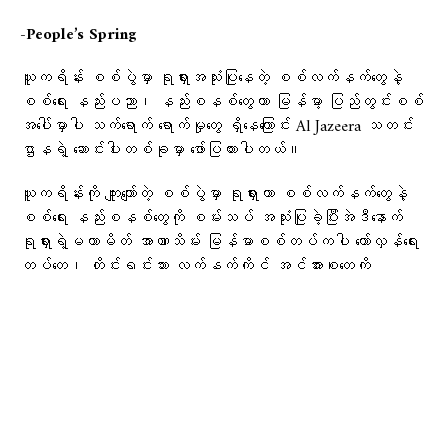
-People’s Spring
ယူကရိန်း စစ်ပွဲမှာ ရုရှားအသုံးပြုနေတဲ့ စစ်လက်နက်တွေနဲ့
စစ်ရေး နည်းပညာ၊ နည်းစနစ်တွေဟာ မြန်မာ့ ပြည်တွင်းစစ်
အပေါ်မှာပါ သက်ရောက် ရောက်မှုတွေ ရှိနေကြောင်း Al Jazeera သတင်း
ဌာနရဲ့ ဆောင်းပါးတစ်ခုမှာ ဖော်ပြထားပါတယ်။
ယူကရိန်းကို ကျူးကျော်တဲ့ စစ်ပွဲမှာ ရုရှားဟာ စစ်လက်နက်တွေနဲ့
စစ်ရေး နည်းစနစ်တွေကို စမ်းသပ် အသုံးပြုခဲ့ပြီးအဲဒီနောက်
ရုရှားရဲ့မဟာမိတ် အာဏာသိမ်း မြန်မာစစ်တပ်ကပါ တော်လှန်ရေး
တပ်တွေ၊ တိုင်းရင်းသား လက်နက်ကိုင် အင်အားစုတွေကို
တိုက်ခိုက်မှုမှာ သုံးစွဲလာနေတယ်လို့ Al Jazeeraရဲ့ Russian
weapons, tactics seen in Ukraine are shaping Myanmar’s civil
warက သုံးသပ်ပြထားပါတယ်။
၂၀၂၁ ခုနှစ်မှာ မင်းအောင်လှိုင် ဦးဆောင်တဲ့ စစ်တပ်က
အာဏာသိမ်းလိုက်တဲ့နောက် မြန်မာနိုင်ငံဟာ ဒီမိုကရေစီ
အင်အားစု အနောက်နိုင်ငံတွေရဲ့ ဖယ်ကြဉ်မှုကိုခံလာရပါ