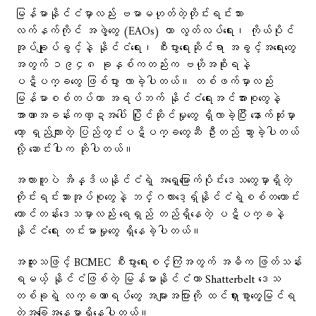
မြန်မာနိုင်ငံမှာလည်း ဗမာမဟုတ်တဲ့တိုင်းရင်းသား
လက်နက်ကိုင် အဖွဲ့တွေ (EAOs) ဟာ လွတ်လပ်ရေး၊ ကိုယ်ပိုင်
အုပ်ချုပ်ခွင့်နဲ့ နိုင်ငံရေး၊ စီးပွားရေးဆိုင်ရာ အခွင့်အရေးတွေ
အတွက် ၁၉၄၈ ခုနှစ်ကတည်းက ဗဟိုအစိုးရနဲ့
ပဋိပက္ခတွေ ဖြစ်ပွား လာခဲ့ပါတယ်။ တစ်ဖက်မှာလည်း
မြန်မာစစ်တပ်ဟာ အရပ်ဘက် နိုင်ငံရေးအင်အားစုတွေနဲ့
အာဏာအခန်းကဏ္ဍအပေါ် ပြိုင်ဆိုင်မှုတွေ ရှိလာခဲ့ပြီး နောက်ဆုံးမှာ
တော့ ရှည်လျားတဲ့ ပြည်တွင်းပဋိပက္ခတွေဆီ ဦးတည် သွားခဲ့ပါတယ်
လို့ ဆောင်းပါးက ဆိုပါတယ်။
အလားတူပဲ အိန္ဒိယနိုင်ငံရဲ့ အရှေ့မြောက်ပိုင်းဒေသတွေမှာရှိတဲ့
တိုင်းရင်းသားအုပ်စုတွေနဲ့ ဘင်္ဂလားဒေ့ရှ်နိုင်ငံရဲ့စစ်တကောင်း
တောင်တန်းဒေသမှာလည်း ရေရှည် တည်ရှိနေတဲ့ ပဋိပက္ခနဲ့
နိုင်ငံရေး တင်းမာမှုတွေ ရှိနေခဲ့ပါတယ်။
အထူးသဖြင့် BCMEC စီးပွားရေးစင်္ကြံအတွက် အဓိက ဖြတ်သန်း
ရမယ့် နိုင်ငံဖြစ်တဲ့ မြန်မာနိုင်ငံဟာ Shatterbelt ဒေသ
တစ်ခုရဲ့ လက္ခဏာရပ်တွေ အများအပြားကို ထင်ရှားစွာတွေ့မြင်ရ
တဲ့အခြေအနေမှာရှိနေပါတယ်။