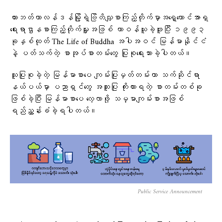
ဟားဘတ်ဟာလန်ဒန်မြို့ရဲ့ဗြိတိသျှစာကြည့်တိုက်မှာအရှေ့တောင်အာရှ
ရေးရာဌာနစာကြည့်တိုက်မှူးအဖြစ် တာဝန်ယူခဲ့ဖူးပြီး ၁၉၉၃
ခုနှစ်ထုတ် The Life of Buddha အပါအဝင် မြန်မာနိုင်ငံ
နဲ့ ပတ်သက်တဲ့ စာအုပ်စာတမ်းတွေ ပြုစုရေးသားခဲ့ပါတယ်။
သူပြုစုခဲ့တဲ့ မြန်မာစာပေ ကျမ်းပြုမှတ်တမ်းဟာ သက်ဆိုင်ရာ
နယ်ပယ်မှာ ပညာရှင်တွေ အထူးပြု ကိုးကားရတဲ့ စာတမ်းတစ်ခု
ဖြစ်ခဲ့ပြီး မြန်မာစာပေ လေ့လာဖို့ သမ္မာကျမ်းစာအဖြစ်
ရည်ညွှန်းခံခဲ့ရပါတယ်။
Public Service Announcement