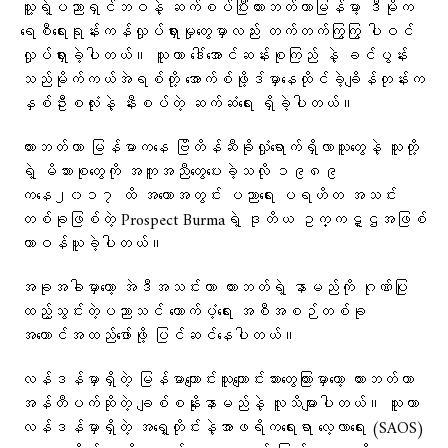
သူ့ရဲ့ပညာရှင်ဘဝနဲ့ ဆက်စပ်ပြီးဟားဘတ်ဟာမြန်မာ့ ဒီမိုက
ရေစီရေးရုန်းကန်လှုပ်ရှားမှုတွေမှာလည်း တက်တက်ကြွကြွ ပါဝင်
လှုပ်ရှားခဲ့ပါတယ်။ သူဟာ ဒေါ်အောင်ဆန်းစုကြည် နဲ့ ခင်ပွန်း
သည်မိုက်ကယ်အဲရစ်တို့ အောက်စ်ဖို့ဒ်မှာနေထိုင်ခဲ့ချိန်တုန်းက
နှစ်ဦးစလုံးနဲ့ နီးစပ်တဲ့ ဆက်ဆံရေး ရှိခဲ့ပါတယ်။
ဟားဘတ်ဟာ မြန်မာကနေ ဗြိတိန်ဆီခိုလှုံရောက်ရှိလာသူတွေနဲ့ သူတို့
ရဲ့ မိသားစုတွေကို အကူအညီတွေပေးခဲ့သလို ၁၉၈၉
ကနေ၂၀၁၇ ထိ အတောအတွင်း ပညာရေး ပရဟိတ အသင်း
တစ်ခုဖြစ်တဲ့ Prospect Burmaရဲ့ ဒုတိယ ဥက္ကဋ္ဌအဖြစ်
တာဝန်ယူခဲ့ပါတယ်။
အခုအခါမှာတော့ အဲဒီအသင်းဟာ ဟားဘတ်ရဲ့ နာမည်ကို ဂုဏ်ပြု
ထည့်သွင်းတဲ့ပညာသင် ထောက်ပံ့ရေး အစီအစဉ်တစ်ခု
အကောင်အထည်ဖော်ဖို့ ပြင်ဆင်နေပါတယ်။
လန်ဒန်မှာရှိတဲ့ မြန်မာကျောင်းသူကျောင်းသားတွေကြားမှာတော့ ဟားဘတ်ဟာ
အန်တီပက်ဆိုတဲ့ ချစ်စနိုးနာမည်နဲ့ လူသိများပါတယ်။ သူဟာ
လန်ဒန်မှာရှိတဲ့ အရှေ့တိုင်းနဲ့အာဖရိကရေးရာ လေ့လာရေး (SAOS)