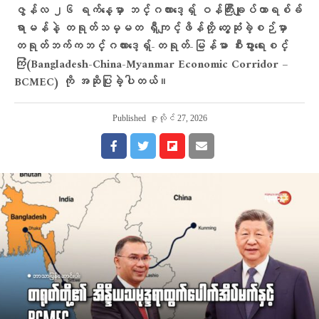
ဇွန်လ ၂၆ ရက်နေ့မှာ ဘင်္ဂလားဒေ့ရှ် ဝန်ကြီးချုပ်တာရစ်ခ်
ရာမန်နဲ့ တရုတ်သမ္မတ ရှီကျင့်ဖိန်တို့ တွေ့ဆုံခဲ့စဉ်မှာ
တရုတ်ဘက်ကဘင်္ဂလားဒေ့ရှ်-တရုတ်-မြန်မာ စီးပွားရေးစင်္
ကြံ(Bangladesh-China-Myanmar Economic Corridor –
BCMEC) ကို အဆိုပြုခဲ့ပါတယ်။
Published
ဇူလိုင် 27, 2026