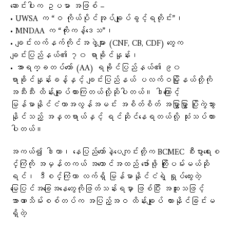
ဆောင်းပါးက ဥပမာ အဖြစ် –
• UWSA က “ဝ ကိုယ်ပိုင်အုပ်ချုပ်ခွင့်ရတိုင်း”၊
• MNDAA က “ကိုးကန့်ဒေသ”၊
• ချင်းလက်နက်ကိုင်အဖွဲ့များ (CNF, CB, CDF) တွေက
ချင်းပြည်နယ်၏ ၇၀ ရာခိုင်နှုန်း၊
• အာရက္ခတပ်တော် (AA) ရခိုင်ပြည်နယ်၏ ၉၀
ရာခိုင်နှုန်းခန့်နှင့် ချင်းပြည်နယ် ပလက်ဝမြို့နယ်တို့ကို
အသီးသီး ထိန်းချုပ်ထားကြတယ်လို့ဆိုပါတယ်။ ဒါကြောင့်
မြန်မာနိုင်ငံဟာအလွန်အမင်း အစိတ်စိတ် အမြွှာမြွှာ ပြိုကွဲသွား
နိုင်သည့် အန္တရာယ်နှင့် ရင်ဆိုင်နေရတယ်လို့ သုံးသပ်ထား
ပါတယ်။
အကယ်၍ ဒါကာ၊ နေပြည်တော်နဲ့ပေကျင်းတို့က BCMEC စီးပွားရေးစ
င်္ကြံကို အမှန်တကယ် အကောင်အထည် ဖော်ဖို့ ကြိုးပမ်းမယ်ဆို
ရင်၊ ဒီစင်္ကြံဟာ လက်ရှိ မြန်မာနိုင်ငံရဲ့ ရှုပ်ထွေးတဲ့
မြေပြင်အခြေအနေတွေကိုဖြတ်သန်းရမှာ ဖြစ်ပြီး အထူးသဖြင့်
အာဏာသိမ်းစစ်တပ်က အပြည့်အဝ ထိန်းချုပ် ထားနိုင်ခြင်းမ
ရှိတဲ့