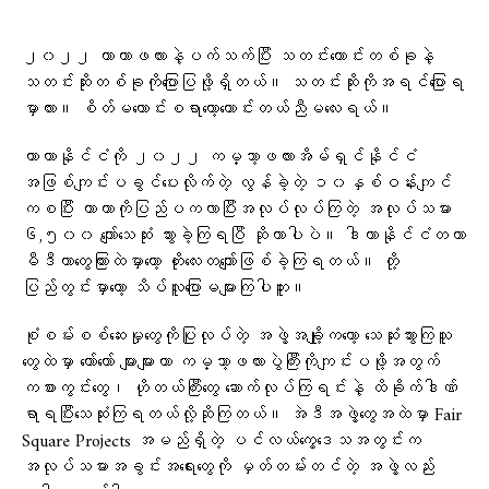
၂၀၂၂ ကာတာဖလားနဲ့ပက်သက်ပြီး သတင်းကောင်းတစ်ခုနဲ့
သတင်းဆိုးတစ်ခုကိုပြောပြဖို့ရှိတယ်။ သတင်းဆိုးကိုအရင်ပြောရ
မှာလား။ စိတ်မကောင်းစရာတော့ကောင်းတယ်ညီမလေးရယ်။
ကာတာနိုင်ငံကို ၂၀၂၂ ကမ္ဘာ့ဖလားအိမ်ရှင်နိုင်ငံ
အဖြစ်ကျင်းပခွင်ပေးလိုက်တဲ့ လွန်ခဲ့တဲ့ ၁၀နှစ်ဝန်းကျင်
ကစပြီး ကာတာကိုပြည်ပကလာပြီးအလုပ်လုပ်ကြတဲ့ အလုပ်သမား
၆,၅၀၀ ကျော်သေဆုံး သွားခဲ့ကြရပြီ ဆိုတာပါပဲ။ ဒါဟာနိုင်ငံတကာ
မီဒီယာတွေကြားထဲမှာတော့ ဟိုးလေးတကျော်ဖြစ်ခဲ့ကြရတယ်။ တို့
ပြည်တွင်းမှာတော့ သိပ်လူပြောမများကြပါဘူး။
စုံစမ်းစစ်ဆေးမှုတွေကိုပြုလုပ်တဲ့ အဖွဲ့အချို့ကတော့ သေဆုံးသွားကြသူ
တွေထဲမှာ တော်တော် များများဟာ ကမ္ဘာ့ဖလားပွဲကြီးကိုကျင်းပဖို့အတွက်
ကစားကွင်းတွေ၊ ဟိုတယ်ကြီးတွေ ဆောက်လုပ်ကြရင်းနဲ့ ထိခိုက်ဒါဏ်
ရာရပြီးသေဆုံးကြရတယ်လို့ဆိုကြတယ်။ အဲဒီအဖွဲ့တွေအထဲမှာ Fair
Square Projects အမည်ရှိတဲ့ ပင်လယ်ကွေ့ဒေသအတွင်းက
အလုပ်သမားအခွင်းအရေးတွေကို မှတ်တမ်းတင်တဲ့ အဖွဲ့လည်း