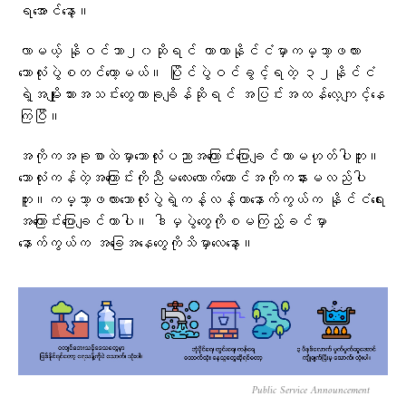
ရအောင်နော့။
လာမယ့် နိုဝင်ဘာ၂၀ဆိုရင် ကာတာနိုင်ငံမှာကမ္ဘာ့ဖလား
ဘောလုံးပွဲစတင်တော့မယ်။ ပြိုင်ပွဲဝင်ခွင့်ရတဲ့ ၃၂နိုင်ငံ
ရဲ့အမျိုးသားအသင်းတွေဟာခုချိန်ဆိုရင် အပြင်းအထန်လေ့ကျင့်နေ
ကြပြီ။
အကိုကအခုစာထဲမှာဘောလုံးပညာအကြောင်းပြောချင်တာမဟုတ်ပါဘူး။
ဘောလုံးကန်တဲ့အကြောင်းကိုညီမလေးလောက်တောင်အကိုကနားမလည်ပါ
ဘူး။ကမ္ဘာ့ဖလားဘောလုံးပွဲရဲ့ကန့်လန့်ကာနောက်ကွယ်က နိုင်ငံရေး
အကြောင်းပြောချင်တာပါ။ ဒါမှပွဲတွေကိုစမကြည့်ခင်မှာ
နောက်ကွယ်က အခြေအနေတွေကိုသိမှာလေနော့။
Public Service Announcement