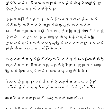
ဖြစ်ပါတယ်။ ဖီဖာဟာဘယ်တုန်းကမှနိုင်ငံရေးဖိအားကြောင့် သူ့
ပွဲတွေကိုအထိအခိုက်မခံခဲ့ပါဘူး။
နမူနာအားဖြင့်၁၉၈၂ စပိန်ကမ္ဘာ့ဖလားတုန်းက စစ်
ဖြစ်ထားတဲ့ အဂႅလန်နဲ့ အာဂျင်တီးနားပွဲကို အဂႅလန်က
သပိတ်မှောက်ချင်ပေမယ့် ဖီဖာကပွဲကိုမဖြစ်ဖြစ်အောင်စီစဉ်
ခဲ့တယ်။ ၁၉၈၀ ခုနှစ်တွေမှာ အီရန်နဲ့အီရတ်အကြား
ကြမ်းတမ်းရက်စက်တဲ့စစ်ပွဲတွေဖြစ်ခဲ့ပေမယ်လည်း နှစ်သင်း
လုံးကို ဖီဖာကအသိအမှတ်ပြုခဲ့တယ်။
အစ္စရေးကိုအာရပ်နိုင်ငံတွေက ပါဝင်ခွင့်မပေးဖို့တောင်းဆိုတဲ့
အချိန်မှာလည်း ဖီဖာကဂရုမစိုက်ခဲ့ပါဘူး။ သူ့မူဝါဒကတော့
‘ခြေစစ်ပွဲအောင်ရင်ကန်၊မအောင်ရင်ထွက်’ပါပဲ။
ဒါပေမယ့်ရုရှ-ယူကရိန်းစစ်ပွဲမှာတော့ဖီဖာဟာပထမဦးဆုံး
အကြိမ် နိုင်ငံရေးရဲ့ဦးတည်ချက်လားရာကို တိမ်းညွှတ်ခဲ့ပြီ။
ဆောရီးပါမစ္စတာပူတင်! ယနေ့သင်ကံမကောင်းပါ။