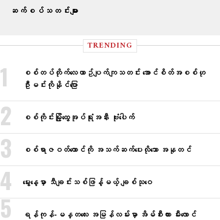
ဆက်စပ်သတင်းများ
TRENDING
စစ်တပ်တိုက်​လေယာဥ်ပျက်ကျသတင်း အောင်စိတ်အစစ်ဟု
ဦးမင်းကိုနိုင်​ပြော
စစ်ကိုင်းမြို့ထွေအုပ်ရုံးအနီး ဗုံးပေါက်
စစ်ရာဇဝတ်ကောင်ကို အသက်ဆက်ပေးလိုသော အနုတင်
မွေးနေ့မှာ သီချင်းသစ်ဖြန့်မယ့် ချစ်သုဝေ
ရန်ကုန်-မန္တလေး အမြန်လမ်းမှာ အိမ်စီးကား မီးလောင်