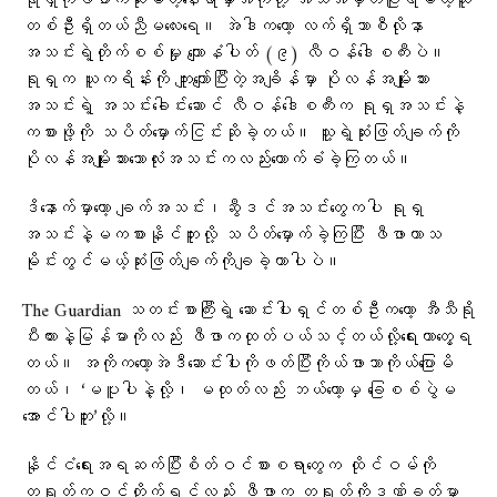
ရုရှကိုဖီဖာကဆုံးမတဲ့နေရာမှာအကိုတို့ အသိအမှတ်ပြုရမယ့်သူ
တစ်ဦးရှိတယ်ညီမလေးရေ။ အဲဒါကတော့ လက်ရှိဘာစီလိုနာ
အသင်းရဲ့တိုက်စစ်မှုး ကျောနံပါတ် (၉) လီဝန်ဒေါစကီးပဲ။
ရုရှက ယူကရိန်းကို ကျူးကျော်ပြီးတဲ့အချိန်မှာ ပိုလန်အမျိုးသား
အသင်းရဲ့ အသင်းခေါင်းဆောင် လီဝန်ဒေါစကီးက ရုရှအသင်းနဲ့
ကစားဖို့ကို သပိတ်မှောက်ငြင်းဆိုခဲ့တယ်။ သူ့ရဲ့ဆုံးဖြတ်ချက်ကို
ပိုလန်အမျိုးသားဘောလုံးအသင်းကလည်းထောက်ခံခဲ့ကြတယ်။
ဒိနောက်မှာတော့ ချက်အသင်း၊ဆွီဒင်အသင်းတွေကပါ ရုရှ
အသင်းနဲ့မကစားနိုင်ဘူးလို့ သပိတ်မှောက်ခဲ့ကြပြီး ဖီဖာဟာသ
မိုင်းတွင်မယ့်ဆုံးဖြတ်ချက်ကိုချခဲ့တာပါပဲ။
The Guardian သတင်းစာကြီးရဲ့ ဆောင်းပါးရှင်တစ်ဦးကတော့ အီသီရို
ပီးယားနဲ့မြန်မာကိုလည်း ဖီဖာကထုတ်ပယ်သင့်တယ်လို့ရေးတာတွေ့ရ
တယ်။ အကိုကတော့အဲဒီဆောင်းပါးကိုဖတ်ပြီးကိုယ်ဖာသာကိုယ်ပြောမိ
တယ်၊ ‘မပူပါနဲ့လို့၊ မထုတ်လည်း ဘယ်တော့မှ ခြေစစ်ပွဲမ
အောင်ပါဘူး’လို့။
နိုင်ငံရေးအရဆက်ပြီးစိတ်ဝင်စားစရာတွေက ထိုင်ဝမ်ကို
တရုတ်ကဝင်တိုက်ရင်လည်း ဖီဖာက တရုတ်ကိုဒဏ်ခတ်မှာ