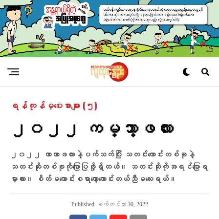
ရန်ကုန်မှပေးစာများ (၅)
၂၀၂၂ ကမ္ဘာ့ဖလား
၂၀၂၂ ကာတာဖလားနဲ့ပက်သက်ပြီး သတင်းကောင်းတစ်ခုနဲ့
သတင်းဆိုးတစ်ခုကိုပြောပြဖို့ရှိတယ်။ သတင်းဆိုးကိုအရင်ပြောရ
မှာလား။ စိတ်မကောင်းစရာတော့ကောင်းတယ်ညီမလေးရယ်။
Published
စက်တင်ဘာ 30, 2022