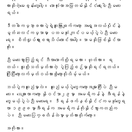
လားဆိုတဲ့မေးခွန်းတွေပေါ့။ ဘောလုံးဟာအမြဲတမ်းနိုင်ငံရေးပါညီမလေး
ရယ်။
ဒီတခါကမ္ဘာ့ဖလားပွဲရဲ့ထူးခြားချက်ကတော့ အရှေ့အလယ်ပိုင်းနဲ့
မွတ်ဆလင်ကမ္ဘာမှာ ပထမဆုံး ကျင်းပမယ့်ပွဲပဲညီမလေး
ရေ။ စိတ်လှုပ်ရှားစရာသိပ်ကောင်းတာပေါ့။ဘာမဆိုဖြစ်နိုင်တာ
ကိုး။
ညီမလေးသွားကြည့်ရင် ဘီယာသောက်လို့ရမလား၊ဟုတ်လား။ ရ
တယ်၊သူတို့သတ်မှတ်ထားတဲ့ ပွဲကြည့်စဉ်မှာဆိုရင်ရတယ်။
ကြိုပြီးတော့လက်မှတ်ဝယ်ထားဖို့တော့လိုလိမ့်မယ်။
ဘယ်ပွဲကဆူညံမှာလဲ။ ဆူညံမယ့်ပွဲတွေကတော့အမျာကြီးပဲ ညီမ
လေး။ သေချာတာကတော့ နိုဝင်ဘာ၂၉မှာ အမေရိကန်နဲ့ အီရန်နဲ့
တွေ့မယ့်ပွဲပဲညီမလေးရေ။ ဒီရန်ဖက်နှစ်နိုင်ငံကမဆုံတွေ့ရ
တာ ၁၉၉၈မှာအီရန်က အမေရိကန်ကိုနိုင်သွားကတည်းက
ပဲ။ ညီမလေးပြက္ခတိန်ထဲမှာမှတ်ထားလိုက်တော့။
အကိုလား။