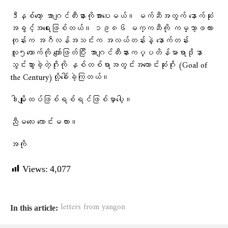
ဒီနှစ်တော့ အာဂျင်တီးနားကိုအားပေးမယ်။ မက်ဆီအတွက် နောက်ဆုံး
အခွင့်အရေးဖြစ်တယ်။ ၁၉၈၆ မက္ကဆီကို ကမ္ဘာ့ဖလား
တုန်းက အဂႅလန်အသင်းက အလယ်တန်းနဲ့ နောက်တန်း
လူ၅ယောက်ကို ကျော်ဖြတ်ပြီး အာဂျင်တီးနားကပ္ပတိန်မာရာဒိုနာ
သွင်းသွားခဲ့တဲ့ဂိုးကို နှစ်တစ်ရာအတွင်းအကောင်းဆုံးဂိုး (Goal of
the Century)လို့ခေါ်ခဲ့ကြတယ်။
ဒါမျိုးထပ်ဖြစ်ရစ်ရင်ဖြစ်မှာပေါ့။
ညီမလေး လောင်းမလား။
အကို
Views:
4,077
letters from yangon
In this article: