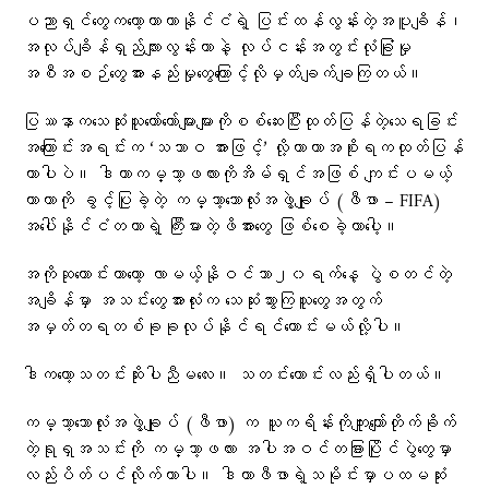
ပညာရှင်တွေကတော့ကာတာနိုင်ငံရဲ့ ပြင်းထန်လွန်းတဲ့အပူချိန်၊
အလုပ်ချိန်ရှည်လျားလွန်းတာနဲ့ လုပ်ငန်းအတွင်းလုံခြုံမှု
အစီအစဉ်တွေအားနည်းမှုတွေကြောင့်လိုမှတ်ချက်ချကြတယ်။
ပြဿနာကသေဆုံးသူတော်တော်များများကိုစစ်ဆေးပြီးထုတ်ပြန်တဲ့သေရခြင်း
အကြောင်းအရင်းက ‘သဘာဝ အားဖြင့်’ လို့ကာတာအစိုးရကထုတ်ပြန်
တာပါပဲ။ ဒါဟာကမ္ဘာ့ဖလားကိုအိမ်ရှင်အဖြစ် ကျင်းပမယ့်
ကာတာကို ခွင့်ပြုခဲ့တဲ့ ကမ္ဘာ့ဘောလုံးအဖွဲ့ချုပ် (ဖီဖာ – FIFA)
အပေါ်နိုင်ငံတကာရဲ့ ကြီးမားတဲ့ဖိအားတွေ ဖြစ်စေခဲ့တာပေါ့။
အကိုဆုတောင်းတာတော့ လာမယ့်နိုဝင်ဘာ၂၀ရက်နေ့ ပွဲစတင်တဲ့
အချိန်မှာ အသင်းတွေအားလုံးက သေဆုံးသွားကြသူတွေအတွက်
အမှတ်တရတစ်ခုခုလုပ်နိုင်ရင်ကောင်းမယ်လို့ပါ။
ဒါကတော့သတင်းဆိုးပါညီမလေး။ သတင်းကောင်းလည်းရှိပါတယ်။
ကမ္ဘာ့ဘောလုံးအဖွဲ့ချုပ် (ဖီဖာ) က ယူကရိန်းကိုကျူးကျော်တိုက်ခိုက်
တဲ့ရုရှအသင်းကို ကမ္ဘာ့ဖလား အပါအဝင်တခြားပြိုင်ပွဲတွေမှာ
လည်းပိတ်ပင်လိုက်တာပါ။ ဒါဟာဖီဖာရဲ့သမိုင်းမှာပထမဆုံး