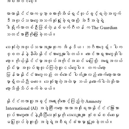
အပါအဝင်ပေါ့။
ကာတာနိုင်ငံဟာကမ္ဘာ့ဖလားကိုအိမ်ရှင်လုပ်ခွင့်ရတဲ့အတွက်
ဒီအလုပ်သမားတွေအသက်ဆုံးရှုံးခဲ့ရတာလို့ အဲဒီအဖွဲရဲ့
ဒါရိုက်တာတစ်ဦးဖြစ်တဲ့နစ်မက်ဂီးဟန် က The Guardian
သတင်းစာကြီးကိုပြောခဲ့တယ်။
သေဆုံးတဲ့အလုပ်သမားအများစုက အိန္ဒိယ၊ဘဂႅလားဒေ့ရှ်၊ပါက
စ္စတန်နဲ့နီပေါနိုင်ငံသားတွေများပါတယ်။ တောင်အာရှသားတွေဆိုပါ
တော့။ကိုယ့်နိုင်ငံမှာအလုပ်အကိုင်အဆင်မပြေလို့ အရှေ့အလယ်
ပိုင်းမှာ အလုပ်သွားလုပ်ကြတဲ့လူငယ်တွေပါ။ တကယ်တော့
မြန်မာနိုင်ငံသားတွေလည်း တစ်သောင်း ပါတ်ချာလည် လောက်တော့ကာတာ
မှာရှိတယ်ညီမလေး။ သေဆုံးသွားတဲ့အထဲမှာ ဘယ်နှယောက်ပါလဲဆိုတာ
တော့သိဖို့သိပ်ခက်ခဲမယ်။
နိုင်ငံတကာလူ့အခွင့်အရေးကိုစောင့်ကြည့်တဲ့ Amnesty
International (AI) အဖွဲ့ကြီးကတော့ ကာတာအစိုးရဟာနိုင်ငံငံခြားသား
လုပ်သားတွေထောင်နဲ့ချီပြီသေဆုံးမှုကို သေသေချာချာ စုံစမ်းစစ်ဆေးမှု
မပြုလုပ်ခဲ့ဘူးလို့ အဖွဲ့ရဲ့အစီရင်ခံစာမှာရှုံ့ချခဲ့တယ်။