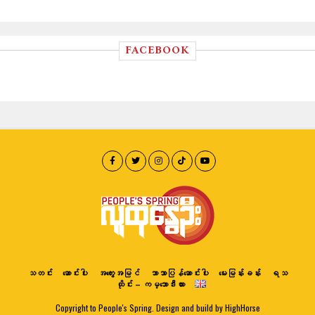
FACEBOOK
သတင်း
ဆောင်းပါး
အတွေးအမြင်
ဘာသာပြန်ဆောင်းပါး
မေးမြန်းခန်း
ရသ
ထိုင်း – ကမ္ဘောဒီးယား
Copyright to People's Spring. Design and build by HighHorse