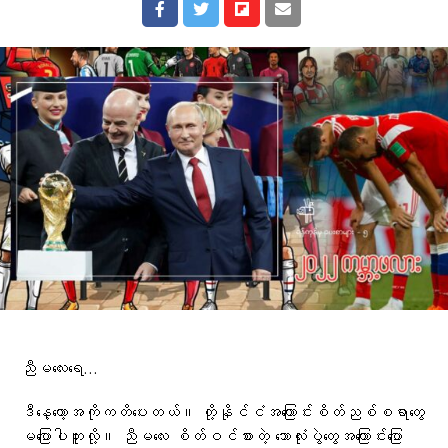
ညီမလေးရေ…
ဒီနေ့တော့အကိုကတိပေးတယ်။ တို့နိုင်ငံအကြောင်းစိတ်ညစ်စရာတွေ
မပြောပါဘူးလို့။ ညီမလေး စိတ်ဝင်စားတဲ့ ဘောလုံးပွဲတွေအကြောင်းပြော