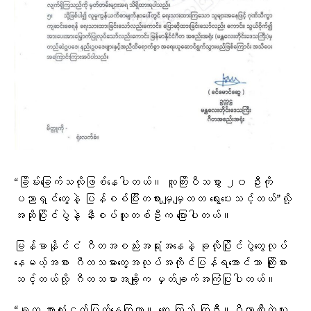
“ခြိမ်းခြေက်သလိုဖြစ်နေပါတယ်။ လူကြိးပီသစွာ ၂၀ ဦးကို
ပညာရှင်တွေနဲ့ ပြန်စစ်ပြီးတရားမျှမျှတတ ရွေးပေးသင့်တယ်”လို့
အဆိုပြိုင်ပွဲနဲ့ နီးစပ်သူတစ်ဦးက ပြောပါတယ်။
မြန်မာနိုင်ငံ ဂီတအစည်းအရုံးအနေနဲ့ ခုလိုပြိုင်ပွဲတွေလုပ်
နေမယ့်အစား ဂီတသမားတွေအလုပ်အကိုင်ပြန်ရအောင်သာ ကြိုးစား
သင့်တယ်လို့ ဂီတသမားအချို့က မှတ်ချက်အကြံပြုပါတယ်။
“ခုက အားလုံးငတ်ပြတ်နေကြတာ။ တွေး ကြည့် ကြဦး။ဂီတာတီးတဲ့လူ