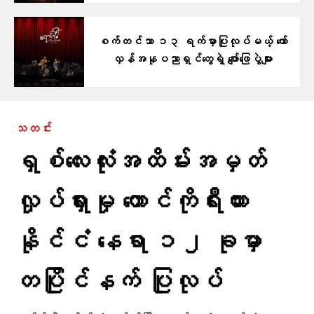
စက်တင်ဘာ ၁၃ ရက်မှာပြုလုပ်မယ့် တော်
လှန်အနုပညာရှင်တွေရဲ့ ဖျော်ဖြေပွဲများ
သတင်း
ရှစ်လေးလုံးအထိမ်းအမှတ်
လှုပ်ရှားမှု တောင်ကိုရီးယား
နိုင်ငံ နေရာ ၁၂ ခုမှာ
တပြိုင်နက် ပြုလုပ်