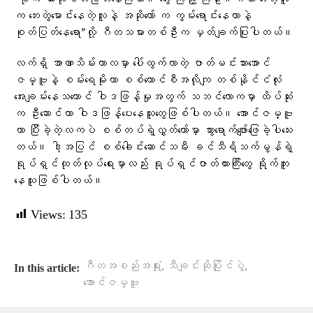
က ဘေးတွဲမောင်းနေတဲ့လူနဲ့ အဆိုတော် က ကွမ်းရောင်းနေတာနဲ့
စုတ်ပြတ်နေရော”လို့ ဂီတသမားတစ်ဦးက မှတ်ချက်ပြုပါတယ်။
လက်ရှိ အာဏာသိမ်းကာလမှာ ပေါ်ထွက်လာတဲ့ ဇာတ်မင်းသားအောင်
ဇမ္ဗူနဲ့ စမ်းရေမိုးဟာ စစ်ကောင်စီအလိုကျ တစ်နိုင်ငံလုံး
အေးချမ်းနေသယောင် ဝါဒဖြန့်မှုအတွက် သဘင်လောကမှာ ထိပ်ဆုံး
က ဦးဆောင်ကာ ဝါဒဖြန့်ပေးနေသူတွေဖြစ်ပါတယ်။ အောင်ဇမ္ဗူ
ဟာ ပြီးခဲ့တဲ့လကပဲ စစ်တပ်ရဲ့လွှတ်တော်မှာ သွားရောက်ဖျော်ဖြေခဲ့ပါသေး
တယ်။ ဒါ့အပြင် စစ်ခေါင်းဆောင်သမီး ခင်သီရိသက်မွန်ရဲ့
ရုပ်ရှင်ထုတ်လုပ်ရေးမှာလည်း ရုပ်ရှင်ဇာတ်ကားကြီးတွေ ရိုက်ကူး
နေသူဖြစ်ပါတယ်။
Views:
135
,
,
ဂီတအစည်းအရုံး
သီချင်းဆိုပြိုင်ပွဲ
In this article:
အောင်ဇမ္ဗူ