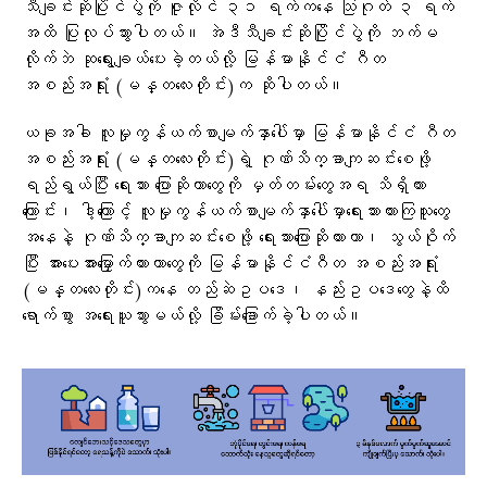
သီချင်းဆိုပြိုင်ပွဲကို ဇူလိုင် ၃၁ ရက်ကနေ သြဂုတ် ၃ ရက်
အထိ ပြုလုပ်သွားပါတယ်။ အဲဒီသီချင်းဆိုပြိုင်ပွဲကို ဘက်မ
လိုက်ဘဲ ဆုရွေးချယ်ပေးခဲ့တယ်လို့ မြန်မာနိုင်ငံ ဂီတ
အစည်းအရုံး (မန္တလေးတိုင်း)က ဆိုပါတယ်။
ယခုအခါ လူမှုကွန်ယက်စာမျက်နှာပေါ်မှာ မြန်မာနိုင်ငံ ဂီတ
အစည်းအရုံး (မန္တလေးတိုင်း)ရဲ့ ဂုဏ်သိက္ခာကျဆင်းစေဖို့
ရည်ရွယ်ပြီး ရေးသား ပြောဆိုတာတွေကို မှတ်တမ်းတွေအရ သိရှိထား
ကြောင်း၊ ဒါ့ကြောင့် လူမှုကွန်ယက်စာမျက်နှာပေါ်မှာရေးသားထားကြသူတွေ
အနေနဲ့ ဂုဏ်သိက္ခာကျဆင်းစေဖို့ ရေးသားပြောဆိုထားတာ၊ သွယ်ဝိုက်
ပြီး အားပေးအားမြှောက်ထားတာတွေကို မြန်မာနိုင်ငံဂီတ အစည်းအရုံး
(မန္တလေးတိုင်း)ကနေ တည်ဆဲဥပဒေ၊ နည်းဥပဒေတွေနဲ့ထိ
ရောက်စွာ အရေးယူသွားမယ်လို့ ခြိမ်းခြောက်ခဲ့ပါတယ်။