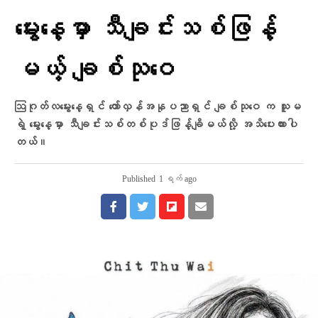
မွေးနေ့မှာ သီချင်းသစ်ဖြန့်
မယ့် ချစ်သုဝေ
ဩဂုတ်လမွေးနေ့ရှင် တော်လှန်အနုပညာရှင် ချစ်သုဝေ က သူမ
ရဲ့ မွေးနေ့မှာ သီချင်းသစ်တစ်ပုဒ်ဖြန့်ချိမယ်လို့ အသိပေးထားပါ
တယ်။
Published
1 ရက် ago