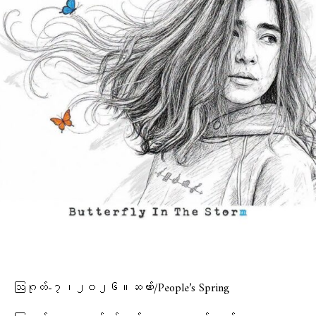
ဩဂုတ်-၇၊၂၀၂၆။ဆဏ်း/People’s Spring