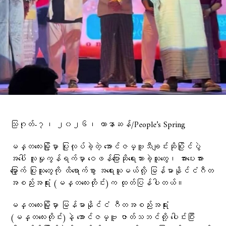
သြဂုတ်-၇၊ ၂၀၂၆၊ ဟာနာဆန်/People’s Spring
မန္တလေးမြို့မှာ ပြုလုပ်ခဲ့တဲ့ အောင်ဇမ္ဗူသီချင်းဆိုပြိုင်ပွဲ
အပေါ် လူမှုကွန်ရက်မှာ ဝေဖန်ပြောဆိုရေးသားခဲ့သူတွေ၊ အားပေးအား
မြှောက် ပြုသူတွေကို ထိရောက်စွာ အရေးယူမယ်လို့ မြန်မာနိုင်ငံဂီတ
အစည်းအရုံး (မန္တလေးတိုင်း)က ထုတ်ပြန်ပါတယ်။
မန္တလေးမြို့မှာ မြန်မာနိုင်ငံ ဂီတအစည်းအရုံး
(မန္တလေးတိုင်း)နဲ့ အောင်ဇမ္ဗူ ဇာတ်သဘင်တို့ ပေါင်းပြီး