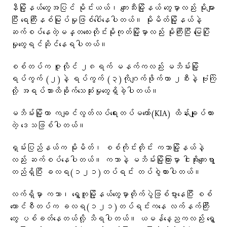
နီမြို့နယ်တွေအပြင် မိုင်းယယ်၊ ကျေးသီးမြို့နယ်‌ တွေမှာလည်း မိုးများ
ပြီး ရေကြီးနစ်မြုပ်မှုဖြစ်ပေါ်နေပါတယ်။ မိုးမိတ်မြို့နယ်နဲ့
ဆက်စပ်နေတဲ့မန္တလေးတိုင်းမိုးကုတ်မြို့မှာလည်း မိုးကြီးပြီး မြေပြို
မှုတွေရင်ဆိုင်နေရပါတယ်။
စစ်တပ်က ဇူလိုင် ၂၈ရက် မနက်ကလည်း မဘိမ်းမြို့
ရပ်ကွက် (၂)နဲ့ ရပ်ကွက် (၃)ကိုဂျက်ဖိုက်တာ ၂စီးနဲ့ ဗုံးကြဲ
လို့ အရပ်သားထိခိုက်သေဆုံးမှုတွေရှိခဲ့ပါတယ်။
မဘိမ်းမြို့ဟာ ကချင်လွတ်လပ်ရေးတပ်မတော်(KIA) ထိန်းချုပ်ထား
တဲ့ ဒေသဖြစ်ပါတယ်။
ရှမ်းပြည်နယ်က မိုးမိတ်၊ စစ်ကိုင်းတိုင်း ကသာမြို့နယ်နဲ့
လည်း ဆက်စပ်နေပါတယ်။ ကသာနဲ့ မဘိမ်းမြို့ကြားမှာ ငါးအိုးကျေးရွာ
တည်ရှိပြီး ခလရ(၁၂၁)တပ်ရင်း တပ်စွဲထားပါတယ်။
လက်ရှိမှာ ကသာ၊ ရွှေကူမြို့နယ်တွေမှာတိုက်ပွဲဖြစ်ပွားနေပြီး စစ်
ကောင်စီတပ်က ခလရ(‌၁၂၁)တပ်ရင်းကနေ လက်နက်ကြီး
တွေ ပစ်ခတ်နေတယ်လို့ သိရပါတယ်။ ယမန်နေ့ညကလည်း ရွှေ