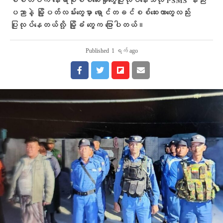
စစ်တပ်က နေရာစုံစစ်ဆေးမှုတွေပြုလုပ်နေသလို PSMS နည်း
ပညာနဲ့ မြို့ပတ်လမ်းတွေမှာ ရှောင်တခင်စစ်ဆေးတာတွေလည်း
ပြုလုပ်နေတယ်လို့ မြို့ခံ တွေက ပြောပါတယ်။
Published
1 ရက် ago