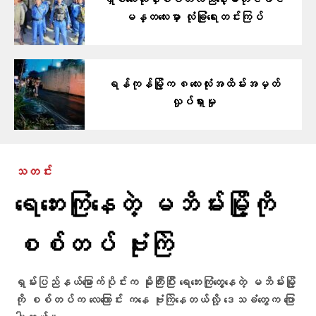
ရှစ်လေးလုံးနှစ်ပတ်လည်နေ့မတိုင်ခင်
မန္တလေးမှာ လုံခြုံရေးတင်းကြပ်
ရန်ကုန်မြို့က ၈လေးလုံးအထိမ်းအမှတ်
လှုပ်ရှားမှု
သတင်း
ရေဘေးကြုံနေတဲ့ မဘိမ်းမြို့ကို
စစ်တပ် ဗုံးကြဲ
ရှမ်းပြည်နယ်မြောက်ပိုင်းက မိုးကြီးပြီး ရေဘေးကြုံတွေ့နေတဲ့ မဘိမ်းမြို့
ကို စစ်တပ်က လေကြောင်း ကနေ ဗုံးကြဲနေတယ်လို့ ဒေသခံတွေက ပြော