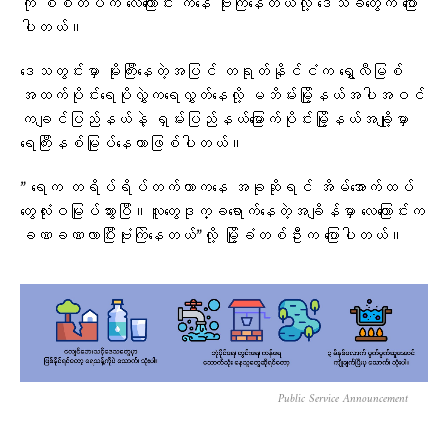
ကို စစ်တပ်က လေကြောင်း ကနေ ဗုံးကြဲနေတယ်လို့ ဒေသခံတွေက ပြော
ပါတယ်။
ဒေသတွင်းမှာ မိုးကြီးနေတဲ့အပြင် တရုတ်နိုင်ငံက ရွှေလီမြစ်
အထက်ပိုင်းရေပိုလွှဲက​ရေလွှတ်နေလို့ မဘိမ်းမြို့နယ်အပါအဝင်
ကချင်ပြည်နယ်နဲ့ ရှမ်းပြည်နယ်မြောက်ပိုင်းမြို့နယ်အချို့မှာ
ရေကြီးနစ်မြုပ်နေတာဖြစ်ပါတယ်။
” ရေက တရိပ်ရိပ်တက်တာကနေ အခုဆိုရင် အိမ်အောက်ထပ်
တွေလုံးဝမြုပ်သွားပြီ။လူတွေဒုက္ခရောက်နေတဲ့အချိန်မှာ လေကြောင်းက
ခဏခဏလာပြီးဗုံးကြဲနေတယ်”လို့ မြို့ခံတစ်ဦးက ပြောပါတယ်။
Public Service Announcement