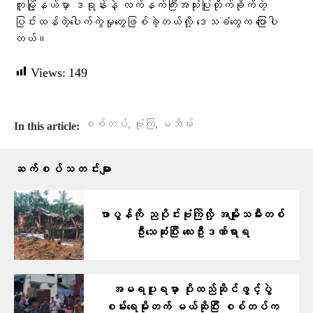
ကူမြို့နယ်မှာ ဒရုန်းနဲ့ လက်နက်ကြီးအသုံးပြုတိုက်ခိုက်တဲ့
ပြင်းထန်တဲ့ပေါက်ကွဲမှုတွေဖြစ်ခဲ့တယ်လို့ ဒေသခံတွေက ပြောပါ
တယ်။
Views:
149
,
,
စစ်တပ်
ဗုံးကြဲ
မဘိမ်း
In this article:
ဆက်စပ်သတင်းများ
ဖာပွန်ကို ညပိုင်းဗုံးကြဲလို့ အမျိုးသမီးတစ်
ဦးသေဆုံးပြီး လေးဦးဒဏ်ရာရ
အမရပူရမှာ ပိုးထည်ဆိုင်ဖွင့်ပွဲ
စမ်းရေမိုးတက် မယ်ဆိုပြီး စစ်တပ်က