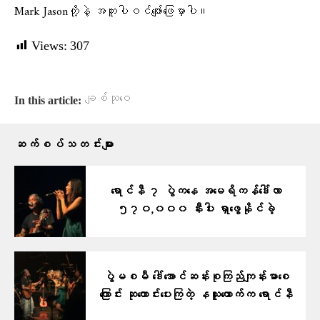
Mark Jasonတို့နဲ့ အတူပါဝင်ဖျော်ဖြေမှာပါ။
Views:
307
ချစ်သုဝေ
In this article:
ဆက်စပ်သတင်းများ
ရောင်နီ ၇ ပွဲကနေ အမေရိကန်ဒေါ်လာ
၅၇၀,၀၀၀ နီးပါး ရှာဖွေနိုင်ခဲ့
ပွဲမစမီ ဒေါ်အောင်ဆန်းစုကြည်ကျန်းမာစေ
ကြောင်း ဆုတောင်းပေးကြတဲ့ နယူးယောက်က ရောင်နီ