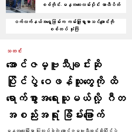
စစ်ကိုင်း-မန္တလေးလမ်းပိုင်း ယာယီပိတ်
ဝက်လက်နယ်အရှေ့ခြမ်းက ကမ်းဖြူရွာစာသင်ကျောင်းကို
စစ်တပ် ဗုံးကြဲ
သတင်း
အောင်ဇမ္ဗူသီချင်းဆို
ပြိုင်ပွဲ ဝေဖန်သူတွေကို ထိ
ရောက်စွာအရေးယူမယ်လို့ ဂီတ
အစည်းအရုံး ခြိမ်းခြောက်
မန္တလေးမြို့မှာ ပြုလုပ်ခဲ့တဲ့ အောင်ဇမ္ဗူသီချင်းဆိုပြိုင်ပွဲ