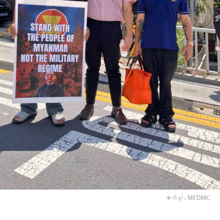
ဓာတ်ပုံ - MFDMC