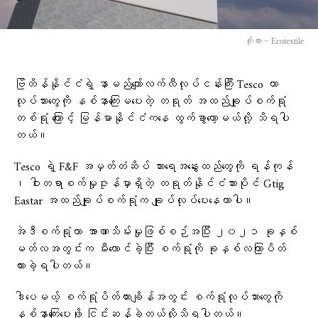
ကိုးကား − Ecotextile
ဗြိတိန်နိုင်ငံရဲ့ နာမည်ကျော်လက်လီလုပ်ငန်းကြီး Tesco ဟာ
လုပ်သားတွေကို နစ်နာကြေးမပေးတဲ့ တရုတ် အထည်ချုပ်စက်ရုံ
တစ်ရုံ ကြောင့် မြန်မာနိုင်ငံကနေ ထွက်ခွာတော့မယ်လို့ သိရပါ
တယ်။
Tesco ရဲ့ F&F အမှတ်တံဆိပ် သားရေအနွေးထည်တွေကို ရန်ကုန်
၊ ဝါးတရာစက်မှုဇုန်မှာရှိတဲ့ တရုတ်နိုင်ငံသားပိုင် Gtig
Eastar အထည်ချုပ်စက်ရုံက ချုပ်လုပ်ပေးနေတာပါ။
အဲဒီစက်ရုံဟာ အာဏာသိမ်းမှုဖြစ်စဉ်အပြီး ၂၀၂၁ ခုနှစ်
မတ်လအတွင်းက မီးလောင်ခဲ့ပြီး စက်ရုံကို ခုနှစ်လကြာပိတ်
ထားခဲ့ရပါတယ်။
ဒါပေမယ့် စက်ရုံပိတ်ထားချိန်အတွင်း စက်ရုံလုပ်သားတွေကို
နစ်နာကြေးပေးဖို့ ငြင်းဆန်ခဲ့တယ်လို့သိရပါတယ်။