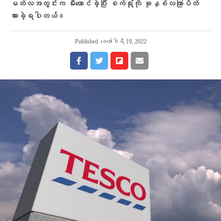
မတ်လအတွင်းက မီးလောင်ခဲ့ပြီး စက်ရုံကို ခုနှစ်လကြာပိတ်
ထားခဲ့ရပါတယ်။
Published
ဖေ‌ဖော်ဝါရီ 19, 2022