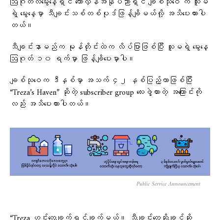
ဩဂုတ်လမွေးနေ့ရှင် တော်လှန်အနုပညာရှင် ချစ်သုဝေ က သူမ
ရဲ့ မွေးနေ့မှာ သီချင်းသစ်တစ်ပုဒ်ဖြန့်ချိမယ်လို့ အသိပေးထားပါ
တယ်။
သီချင်းနာမည်က မုန်တိုင်းထဲက လိပ်ပြာဖြစ်ပြီး သူမရဲ့ မွေးနေ့
ဩဂုတ် ၁၀ ရက်မှာ ဖြန့်ချိပေးမှာပါ။
ချစ်သုဝေက ဒီနှစ်မှာ အသက် ၄၂ နှစ်ပြည့်တာဖြစ်ပြီး
“Treza’s Haven” ဆိုတဲ့ subscriber group လေးဖွဲ့ထားတဲ့ အကြောင်းကို
လည်း အသိပေးထားပါတယ်။
Public Service Announcement
“Treza ဟင်းတွေချက်ရင်ချက်မယ်။ သီချင်းတွေဆိုချင်ဆို