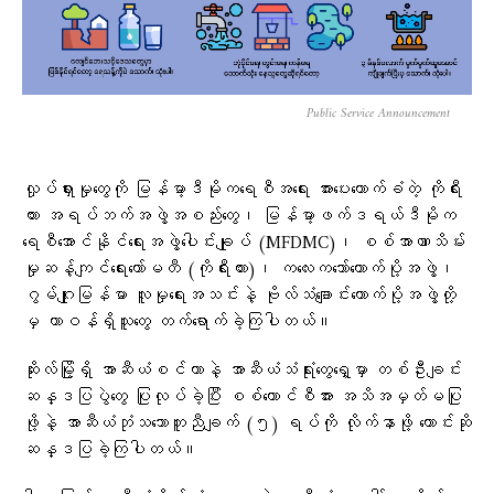
Public Service Announcement
လှုပ်ရှားမှုတွေကို မြန်မာ့ဒီမိုကရေစီအရေး အားပေးထောက်ခံတဲ့ ကိုရီး
ယား အရပ်ဘက်အဖွဲ့အစည်းတွေ၊ မြန်မာ့ဖက်ဒရယ်ဒီမိုက
ရေစီအောင်နိုင်ရေးအဖွဲ့ပေါင်းချုပ် (MFDMC)၊ စစ်အာဏာသိမ်း
မှုဆန့်ကျင်ရေးကော်မတီ (ကိုရီးယား)၊ ကလေးကဘော်ထောက်ပို့အဖွဲ့၊
ဂွမ်ဂျုးမြန်မာ လူမှုရေးအသင်းနဲ့ ဗိုလ်သံချောင်းထောက်ပို့အဖွဲ့တို့
မှ တာဝန်ရှိသူတွေ တက်ရောက်ခဲ့ကြပါတယ်။
ဆိုးလ်မြို့ရှိ အာဆီယံစင်တာနဲ့ အာဆီယံသံရုံးတွေရှေ့မှာ တစ်ဦးချင်း
ဆန္ဒပြပွဲတွေ ပြုလုပ်ခဲ့ပြီး စစ်ကောင်စီအား အသိအမှတ်မပြု
ဖို့နဲ့ အာဆီယံဘုံသဘောတူညီချက် (၅) ရပ်ကို လိုက်နာဖို့ တောင်းဆို
ဆန္ဒပြခဲ့ကြပါတယ်။