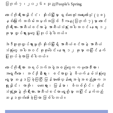
သြဂုတ် ၇၊၂၀၂၆။သုည/People’s Spring
တောင်ကိုရီးယားနိုင်ငံ၊ ဆိုးလ်မြို့မှာ ရှစ်လေးလုံးအရေးတော်ပုံ (၃၈)
နှစ်မြောက် အထိမ်းအမှတ်အဖြစ် ဒီကနေ့(သြဂုတ် ၇)မှာ တောင်
ကိုရီးယား-အာဆီယံစင်တာနဲ့ အာဆီယံသံရုံးအပါအဝင် နေရာ ၁၂
ခုမှာ လှုပ်ရှားမှုတွေ ပြုလုပ်ခဲ့ပါတယ်။
အဲဒီလူထုလှုပ်ရှားမှုကို ဆိုးလ်မြို့ရှိ အာဆီယံစင်တာနဲ့ အာဆီယံ
သံရုံးတွေ အပါအဝင် စုစုပေါင်း နေရာ ၁၂ ခုမှာ တပြိုင်နက်
ပြုလုပ်ခဲ့တာဖြစ်ပါတယ်။
တောင်ကိုရီးယား အရပ်ဘက်အဖွဲ့အစည်းတွေက ကမ္ဘောဒီးယား၊
အရှေ့တီမော၊ အင်ဒိုနီးရှား၊ စင်ကာပူနဲ့ ဗီယက်နမ်သံရုံးတွေ
ရှေ့မှာ ဆန္ဒပြခဲ့ကြပြီး မြန်မာတော်လှန်ရေးအဖွဲ့အစည်းများက ဘ
ရူနိုင်း၊ လာအို၊ မလေးရှား၊ မြန်မာ၊ ဖိလစ်ပိုင်၊ ထိုင်း
သံရုံးများနဲ့ ကိုရီးယား-အာဆီယံစင်တာ ရှေ့တို့မှာ တပြိုင်နက်တည်း
ဆန္ဒထုတ်ဖော်ခဲ့ကြတာ ဖြစ်ပါတယ်။