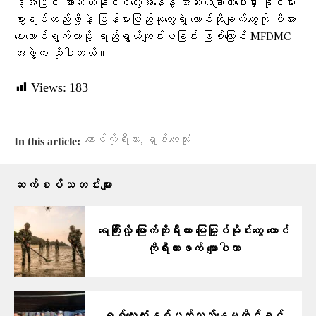
ဒါ့အပြင် အာဆီယံနိုင်ငံတွေအနေနဲ့ အာဆီယံချာတာပေါ်မှာ ခိုင်မာ
စွာရပ်တည်ဖို့နဲ့ မြန်မာပြည်သူတွေရဲ့ တောင်းဆိုချက်တွေကို ဖိအား
ပေးဆောင်ရွက်လာဖို့ ရည်ရွယ်ကျင်းပခြင်း ဖြစ်ကြောင်း MFDMC
အဖွဲ့က ဆိုပါတယ်။
Views:
183
,
တောင်ကိုရီးယား
ရှစ်လေးလုံး
In this article:
ဆက်စပ်သတင်းများ
ရေကြီးလို့ မြောက်ကိုရီးယား မြေမြှုပ်မိုင်းတွေ တောင်
ကိုရီးယားဖက် မျောပါလာ