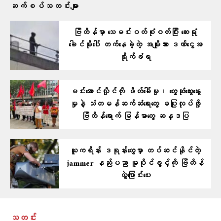
ဆက်စပ်သတင်းများ
ဗြိတိန်မှာ သေမင်းဝတ်စုံဝတ်ပြီး ဆေးရုံ
ခေါင်မိုးပေါ် တက်နေခဲ့တဲ့ အမျိုးသား ဒဏ်ငွေအ
ရိုက်ခံရ
မင်းအောင်လှိုင်ကို ဖိတ်ခေါ်မှု၊ တွေ့ဆုံဆွေးနွေး
မှုနဲ့ သံတမန်ဆက်ဆံရေးတွေ မပြုလုပ်ဖို့
ဗြိတိန်ရောက် မြန်မာတွေ ဆန္ဒပြ
ယူကရိန်း ဒရုန်းတွေမှာ တပ်ဆင်နိုင်တဲ့
jammer နည်းပညာ မူပိုင်ခွင့်ကို ဗြိတိန်
လွှဲပြောင်းပေး
သတင်း