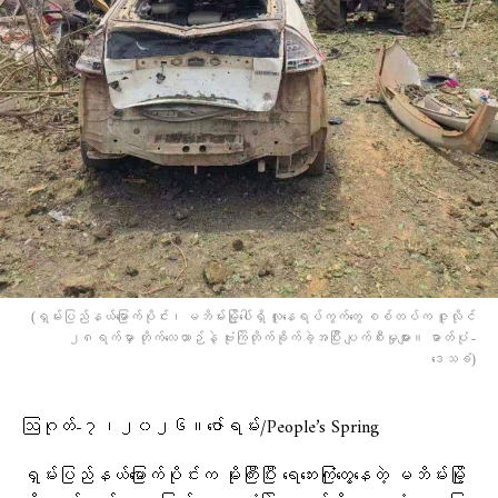
(ရှမ်းပြည်နယ်မြောက်ပိုင်း၊ မဘိမ်းမြို့ပေါ်ရှိ လူနေရပ်ကွက်တွေ စစ်တပ်က ဇူလိုင်
၂၈ရက်မှာ တိုက်လေယာဉ်နဲ့ ဗုံးကြဲတိုက်ခိုက်ခဲ့အပြီး ပျက်စီးမှုများ။ ဓာတ်ပုံ -
ဒေသခံ)
ဩဂုတ်-၇၊၂၀၂၆။ဇော်ရမ်း/People’s Spring
ရှမ်းပြည်နယ်မြောက်ပိုင်းက မိုးကြီးပြီး ရေဘေးကြုံတွေ့နေတဲ့ မဘိမ်းမြို့