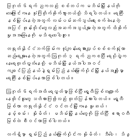
သြဂုတ် ၆ရက် ညကလည်း စစ်တပ်က မဘိမ်းမြို့နယ်ကို
လေကြောင်းကနေ ဗုံးကြဲတိုက်ခိုက်သွားတယ်လို့ သိရပါတယ်။ ရေကြီး
နစ်မြုပ်နေတဲ့အတွက် လမ်းပမ်းဆက်သွယ်ရေးခက်ခဲနေတဲ့
အပြင် ဖုန်းလိုင်းတွေလည်းအဆက်အသွယ်များတဲ့အတွက် ထိခိုက်
မှုအအခြေနေကို မသိရသေးပါဘူး။
တရုတ်နိုင်ငံဘက်ခြမ်းက လုံကျန်းရေအားလျှပ်စစ်စက်ရုံဟာ
ဆည်ရေများနေတဲ့အတွက် ဩဂုတ် ၃ ရက် ညကစပြီး ရေပိုလွှဲက‌
နေရေထုတ်လွှတ်နေလို့ မဘိမ်းမြို့နယ်အပါအဝင်
ကချင်ပြည်နယ်နဲ့ရှမ်းပြည်နယ်မြောက်ပိုင်းမြို့နယ်အချို့မှာ
ရေကြီးနစ်မြုပ်နေတာဖြစ်ပါတယ်။
ဩဂုတ် ၆ရက်အထိ ရေလွှတ်မှာဖြစ်ပြီး ရွှေလီမြစ်တလျှောက်
နေထိုင်သူတွေ သတိထားကြဖို့လည်း ထုတ်ပြန်ထားပါတယ်။ ရွှေလီ
မြစ်ဟာ တရုတ်နိုင်ငံ ဝင်တင်မြို့ကနေ မူဆယ်၊
နမ့်ခမ်း၊ မိုးမိတ်၊ မဘိမ်းမြို့နယ်တွေကို ဖြတ်ပြီး ဧရာဝတီ
မြစ်ထဲ စီးဝင်တာဖြစ်ပါတယ်။
လက်ရှိမှာ ရှမ်းပြည်နယ်မြောက်ပိုင်းက မိုးမိတ်၊ သီပေါ၊ သိန္