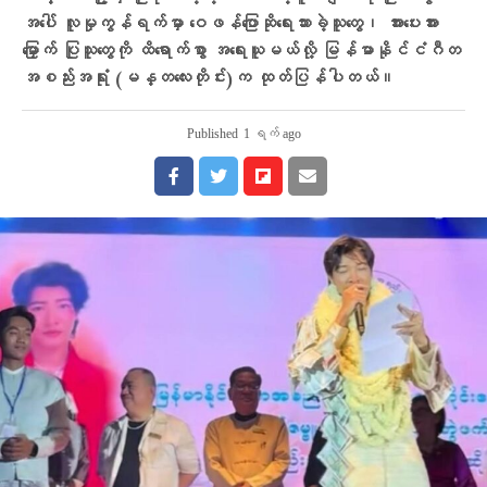
အပေါ် လူမှုကွန်ရက်မှာ ဝေဖန်ပြောဆိုရေးသားခဲ့သူတွေ၊ အားပေးအား
မြှောက် ပြုသူတွေကို ထိရောက်စွာ အရေးယူမယ်လို့ မြန်မာနိုင်ငံဂီတ
အစည်းအရုံး (မန္တလေးတိုင်း)က ထုတ်ပြန်ပါတယ်။
Published
1 ရက် ago