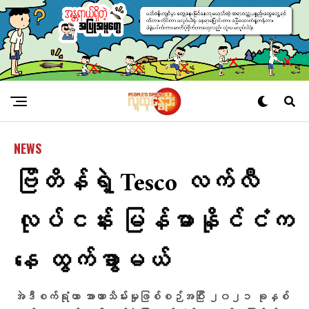
NEWS
ဗြိတိန်ရဲ့ Tesco လက်လီ
လုပ်ငန်း မြန်မာနိုင်ငံက
နေ ထွက်ခွာမယ်
အဲဒီစက်ရုံဟာ အာဏာသိမ်းမှုဖြစ်စဉ်အပြီး ၂၀၂၁ ခုနှစ်