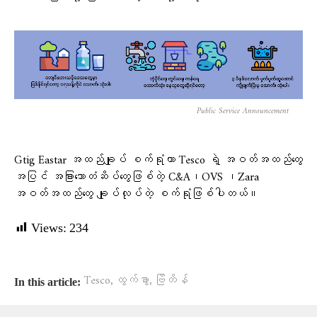
Public Service Announcement
Gtig Eastar အထည်ချုပ် စက်ရုံဟာ Tesco ရဲ့ အဝတ်အထည်တွေ
အပြင် အခြားသောတံဆိပ်တွေဖြစ်တဲ့ C&A၊OVS ၊Zara
အဝတ်အထည်တွေ ချုပ်လုပ်တဲ့ စက်ရုံဖြစ်ပါတယ်။
Views:
234
,
,
Tesco
ထွက်ခွာ
ဗြိတိန်
In this article: