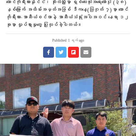
တောင်ကိုရီးယားနိုင်ငံ၊ ဆိုးလ်မြို့မှာ ရှစ်လေးလုံးအရေးတော်ပုံ (၃၈)
နှစ်မြောက် အထိမ်းအမှတ်အဖြစ် ဒီကနေ့(သြဂုတ် ၇)မှာ တောင်
ကိုရီးယား-အာဆီယံစင်တာနဲ့ အာဆီယံသံရုံးအပါအဝင် နေရာ ၁၂
ခုမှာ လှုပ်ရှားမှုတွေ ပြုလုပ်ခဲ့ပါတယ်။
Published
1 ရက် ago