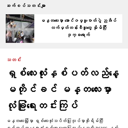
ဆက်စပ်သတင်းများ
မန္တလေးမှာ အောင်ဇမ္ဗူဇာတ်ပွဲ ညအိပ်
လက်မှတ်တန်းစီသူတွေ မိုးမိပြီး
ဒုက္ခရောက်
သတင်း
ရှစ်လေးလုံးနှစ်ပတ်လည်နေ့
မတိုင်ခင် မန္တလေးမှာ
လုံခြုံရေးတင်းကြပ်
မန္တလေးမြို့မှာ ရှစ်လေးလုံးသပိတ်ပြုလုပ်မှာစိုးရိမ်ပြီး