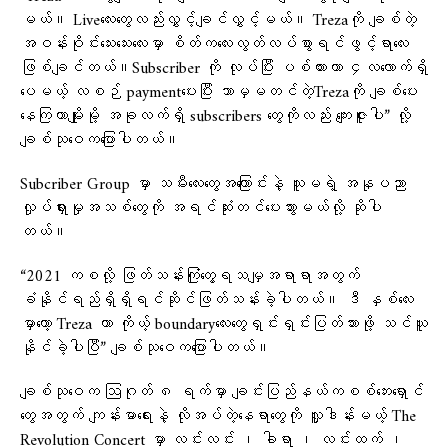
မယ်။ Liveလေးတွေလည်းလွှင့်ချင်လွှင့်မယ်။ Trezaကို ချစ်တဲ့
အဝန်းဝိုင်းသေးသေးလေးမှာ စိတ်ကလေးလွတ်လပ်စွာရင်ဖွင့်ရာလေး
ဖြစ်ချင်တယ်။Subscriber ကို လုပ်ပြီး ပစ်ထားတာ ၄လလောက်ရှိ
ပေမယ့် လစဉ် paymentပေးပြီး ဘာမှမတင်တဲ့Trezaကို ချစ်ပေး
နေကြတာမျိုးမို့ အခုလက်ရှိ subscribers တွေကိုလည်း ကျေးဇူးပါ” လို့
ချစ်သုဝေကပြောပါတယ်။
Subcriber Group မှာ သမီးလေးတွေအကြောင်းနဲ့ သူမရဲ့ အနုပညာ
လှုပ်ရှားမှုအသစ်တွေကို အရင်ဆုံးတင်ပေးသွားမယ်လို့ ဆိုပါ
တယ်။
“2021 ကစလို့ ဖြတ်သန်းကြုံတွေ့ရသမျှအရာရာအတွက်
ခံနိုင်ရည်ရှိရှိရင်ဆိုင်ဖြတ်သန်းခဲ့ပါတယ်။ ဒီ နှစ်လေး
မှာတော့ Treza ဟာ ကိုယ့် boundaryလေးတွေရှင်းရှင်းပြတ်သားဖို့ သင်ယူ
နိုင်ခဲ့ပါပြီ” ချစ်သုဝေကပြောပါတယ်။
ချစ်သုဝေက ဩဂုတ် ၈ ရက်မှာ ချင်းပြည်နယ်ကစစ်ဘေးရှောင်
တွေအတွက် ကျန်းမာရေးနဲ့ လိုအပ်တဲ့နေရာတွေကို လှူဒါန်းမယ့် The
Revolution Concert မှာ လင်းလင်း ၊ ခါရာ ၊ လင်းထက် ၊