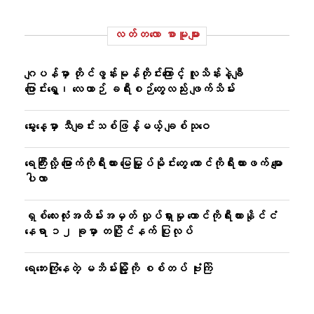
လတ်တ‌လော စာမူများ
ဂျပန်မှာ တိုင်ဖွန်းမုန်တိုင်းကြောင့် လူသိန်းနဲ့ချီ
ပြောင်းရွှေ့၊ လေယာဉ် ခရီးစဉ်တွေလည်း ဖျက်သိမ်း
မွေးနေ့မှာ သီချင်းသစ်ဖြန့်မယ့် ချစ်သုဝေ
ရေကြီးလို့ မြောက်ကိုရီးယား မြေမြှုပ်မိုင်းတွေ တောင်ကိုရီးယားဖက် မျော
ပါလာ
ရှစ်လေးလုံးအထိမ်းအမှတ် လှုပ်ရှားမှု တောင်ကိုရီးယားနိုင်ငံ
နေရာ ၁၂ ခုမှာ တပြိုင်နက် ပြုလုပ်
ရေဘေးကြုံနေတဲ့ မဘိမ်းမြို့ကို စစ်တပ် ဗုံးကြဲ