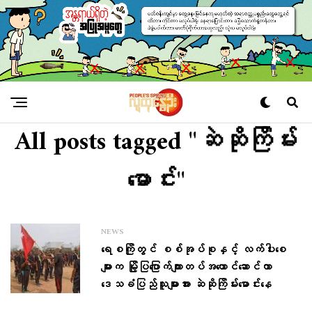
All posts tagged "ဆဲဆိုကြိမ်း​
မောင်း"
NEWS
ရေစကြိုတွင် စစ်အုပ်စုနှင့် လက်ပါး​စေ
များက မြို့ပြ​ပြောက်ကျားတပ်အ​ယောင်​ဆောင်ကာ ​
ဒေသခံပြည်သူများအား ဆဲဆိုကြိမ်း​မောင်း​နေ