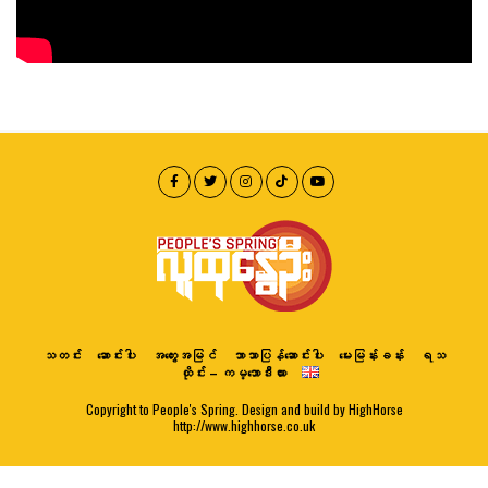
သတင်း
ဆောင်းပါး
အတွေးအမြင်
ဘာသာပြန်ဆောင်းပါး
မေးမြန်းခန်း
ရသ
ထိုင်း – ကမ္ဘောဒီးယား
Copyright to People's Spring. Design and build by HighHorse
http://www.highhorse.co.uk