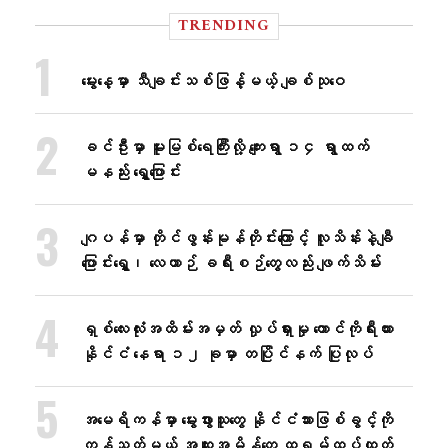
TRENDING
မွေးနေ့မှာ သီချင်းသစ်ဖြန့်မယ့် ချစ်သုဝေ
ခင်ဦးမှာ မူးမြစ်ရေကြီးလို့ ကျေးရွာ ၁၄ ရွာထက်
မနည်း ရွှေ့ပြောင်း
ဂျပန်မှာ တိုင်ဖွန်းမုန်တိုင်းကြောင့် လူသိန်းနဲ့ချီ
ပြောင်းရွှေ့၊ လေယာဉ် ခရီးစဉ်တွေလည်း ဖျက်သိမ်း
ရှစ်လေးလုံးအထိမ်းအမှတ် လှုပ်ရှားမှု တောင်ကိုရီးယား
နိုင်ငံ နေရာ ၁၂ ခုမှာ တပြိုင်နက် ပြုလုပ်
အမေရိကန်မှာ မွေးဖွားသူတွေ နိုင်ငံသားဖြစ်ခွင့်ကို
ကန့်သတ်မယ့် အထူးအမိန့်တွေ ထရမ့်ထပ်ထုတ်