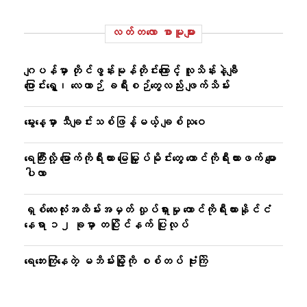
လတ်တ‌လော စာမူများ
ဂျပန်မှာ တိုင်ဖွန်းမုန်တိုင်းကြောင့် လူသိန်းနဲ့ချီ
ပြောင်းရွှေ့၊ လေယာဉ် ခရီးစဉ်တွေလည်း ဖျက်သိမ်း
မွေးနေ့မှာ သီချင်းသစ်ဖြန့်မယ့် ချစ်သုဝေ
ရေကြီးလို့ မြောက်ကိုရီးယား မြေမြှုပ်မိုင်းတွေ တောင်ကိုရီးယားဖက် မျော
ပါလာ
ရှစ်လေးလုံးအထိမ်းအမှတ် လှုပ်ရှားမှု တောင်ကိုရီးယားနိုင်ငံ
နေရာ ၁၂ ခုမှာ တပြိုင်နက် ပြုလုပ်
ရေဘေးကြုံနေတဲ့ မဘိမ်းမြို့ကို စစ်တပ် ဗုံးကြဲ