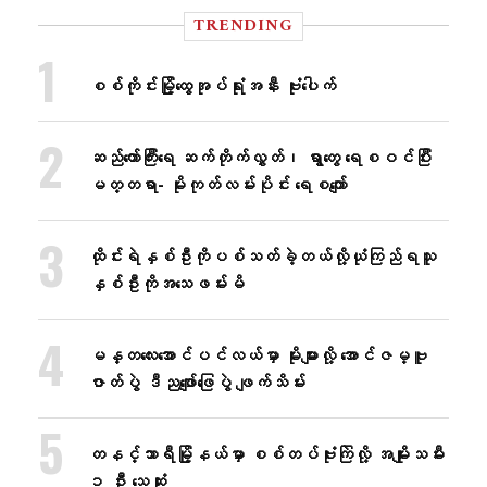
TRENDING
စစ်ကိုင်းမြို့ထွေအုပ်ရုံးအနီး ဗုံးပေါက်
ဆည်တော်ကြီးရေ ဆက်တိုက်လွှတ်၊ ရွာတွေ ရေစဝင်ပြီး
မတ္တရာ- မိုးကုတ်လမ်းပိုင်း ရေစကျော်
ထိုင်းရဲနှစ်ဦးကိုပစ်သတ်ခဲ့တယ်လို့ယုံကြည်ရသူ
နှစ်ဦးကိုအသေဖမ်းမိ
မန္တလေးအောင်ပင်လယ်မှာ မိုးများလို့ အောင်ဇမ္ဗူ
ဇာတ်ပွဲ ဒီညဖျော်ဖြေပွဲ ဖျက်သိမ်း
တနင်္သာရီမြို့နယ်မှာ စစ်တပ်ဗုံးကြဲလို့ အမျိုးသမီး
၁ ဦး သေဆုံး