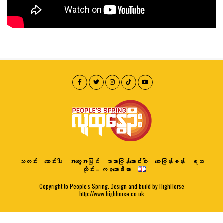
သတင်း
ဆောင်းပါး
အတွေးအမြင်
ဘာသာပြန်ဆောင်းပါး
မေးမြန်းခန်း
ရသ
ထိုင်း – ကမ္ဘောဒီးယား
Copyright to People's Spring. Design and build by HighHorse
http://www.highhorse.co.uk