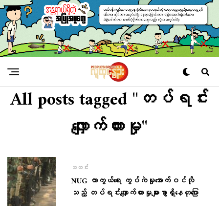
All posts tagged "တပ်ရင်း
လျှောက်ထားမှု"
သတင်း
NUG ကာကွယ်ရေး ကွပ်ကဲမှုအောက်ဝင်လို
သည့် တပ်ရင်းလျှောက်ထားမှုများစွာရှိနေဟု​ပြော