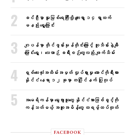
ခင်ဦးမှာ မူးမြစ်ရေကြီးလို့ ကျေးရွာ ၁၄ ရွာထက်
မနည်း ရွှေ့ပြောင်း
ဂျပန်မှာ တိုင်ဖွန်းမုန်တိုင်းကြောင့် လူသိန်းနဲ့ချီ
ပြောင်းရွှေ့၊ လေယာဉ် ခရီးစဉ်တွေလည်း ဖျက်သိမ်း
ရှစ်လေးလုံးအထိမ်းအမှတ် လှုပ်ရှားမှု တောင်ကိုရီးယား
နိုင်ငံ နေရာ ၁၂ ခုမှာ တပြိုင်နက် ပြုလုပ်
အမေရိကန်မှာ မွေးဖွားသူတွေ နိုင်ငံသားဖြစ်ခွင့်ကို
ကန့်သတ်မယ့် အထူးအမိန့်တွေ ထရမ့်ထပ်ထုတ်
FACEBOOK