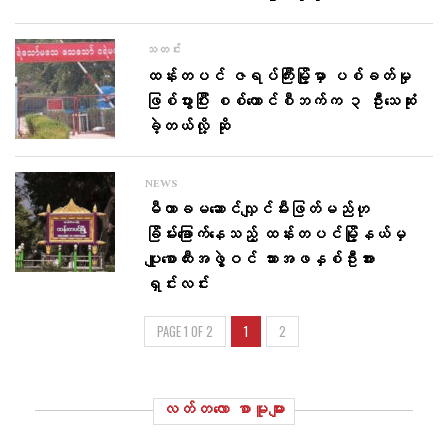
သတင်း
ထန်းတပင် ဇရပ်ကြီးမြို့မှာ ပစ်ခတ်မှု
ဖြစ်ပွားပြီး စစ်ကောင်စီဘက်က ၃ ဦးသေဆုံး
ခဲ့တယ်လို့ ဆို
NEWS
မီတာခမဆောင်လျှင်မီးဖြတ်မည်ဟု
ခြိမ်းခြောက်နေသည့် ထန်းတပင်မြို့နယ်မှ
ပျူစောထီးအဖွဲ့ဝင် သားအဖနှစ်ဦးအား
ရှင်းလင်း
PAGE 1 OF 2
1
2
လတ်တ‌လော စာမူများ