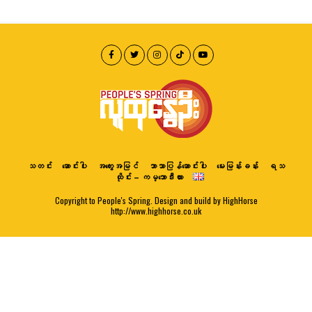
သတင်း
ဆောင်းပါး
အတွေးအမြင်
ဘာသာပြန်ဆောင်းပါး
မေးမြန်းခန်း
ရသ
ထိုင်း – ကမ္ဘောဒီးယား
Copyright to People's Spring. Design and build by HighHorse
http://www.highhorse.co.uk