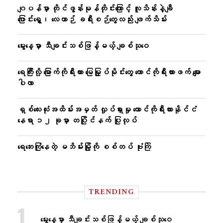
ဂျပန်မှာ တိုင်ဖွန်းမုန်တိုင်းကြောင့် လူသိန်းနဲ့ချီ
ပြောင်းရွှေ့၊ လေယာဉ် ခရီးစဉ်တွေလည်း ဖျက်သိမ်း
မွေးနေ့မှာ သီချင်းသစ်ဖြန့်မယ့် ချစ်သုဝေ
ရေကြီးလို့ မြောက်ကိုရီးယား မြေမြှုပ်မိုင်းတွေ တောင်ကိုရီးယားဖက် မျော
ပါလာ
ရှစ်လေးလုံးအထိမ်းအမှတ် လှုပ်ရှားမှု တောင်ကိုရီးယားနိုင်ငံ
နေရာ ၁၂ ခုမှာ တပြိုင်နက် ပြုလုပ်
ရေဘေးကြုံနေတဲ့ မဘိမ်းမြို့ကို စစ်တပ် ဗုံးကြဲ
TRENDING
မွေးနေ့မှာ သီချင်းသစ်ဖြန့်မယ့် ချစ်သုဝေ