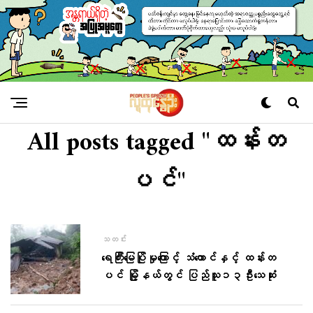
All posts tagged "ထန်းတ
ပင်"
သတင်း
ရေကြီးမြေပြိုမှုကြောင့် သံတောင်နှင့် ထန်းတ
ပင် မြို့နယ်တွင် ပြည်သူ၁၃ဦးသေဆုံး