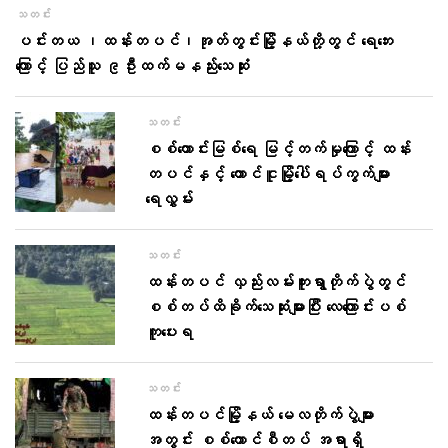
သတင်း
ပင်းတယ ၊ထန်းတပင်၊အုတ်တွင်းမြို့နယ်တို့တွင် ရေဘေး
ကြောင့် ပြည်သူ ၉ဦးထက်မနည်းသေဆုံး
သတင်း
စစ်တောင်းမြစ်ရေ မြင့်တက်မှုကြောင့် ထန်း
တပင်နှင့် တောင်ငူမြို့ပေါ်ရပ်ကွက်များ
ရေလွှမ်း
သတင်း
ထန်းတပင် လှည်းလမ်းကူးရွာတိုက်ပွဲတွင်
စစ်တပ်ထိခိုက်သေဆုံးများပြီး လေကြောင်းပစ်
ကူပေးရ
သတင်း
ထန်းတပင်မြို့နယ် မေလတိုက်ပွဲများ
အတွင်း စစ်ကောင်စီတပ် အရာရှိ