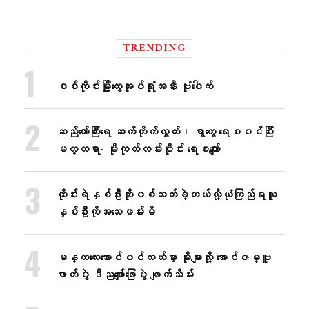
TRENDING
စစ်ကိုင်းမြို့ထွေအုပ်ရုံးအနီး ဗုံးပေါက်
ဆည်တော်ကြီးရေ ဆက်တိုက်လွှတ်၊ ရွာတွေ ရေစဝင်ပြီး
မတ္တရာ- မိုးကုတ်လမ်းပိုင်း ရေစကျော်
ထိုင်းရဲနှစ်ဦးကိုပစ်သတ်ခဲ့တယ်လို့ယုံကြည်ရသူ
နှစ်ဦးကိုအသေဖမ်းမိ
မန္တလေးအောင်ပင်လယ်မှာ မိုးများလို့ အောင်ဇမ္ဗူ
ဇာတ်ပွဲ ဒီညဖျော်ဖြေပွဲ ဖျက်သိမ်း