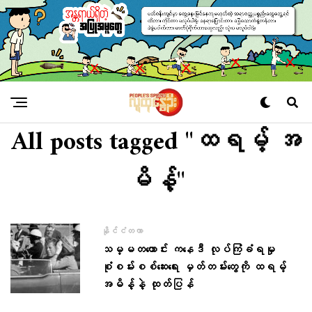
All posts tagged "ထရမ့် အ
မိန့်"
နိုင်ငံတကာ
သမ္မတဟောင်း ကနေဒီ လုပ်ကြံခံရမှု
စုံစမ်းစစ်ဆေးရေး မှတ်တမ်းတွေကို ထရမ့်
အမိန့်နဲ့ ထုတ်ပြန်