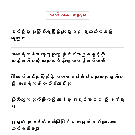
လတ်တ‌လော စာမူများ
ခင်ဦးမှာ မူးမြစ်ရေကြီးလို့ ကျေးရွာ ၁၄ ရွာထက်မနည်း
ရွှေ့ပြောင်း
အမေရိကန်မှာ မွေးဖွားသူတွေ နိုင်ငံသားဖြစ်ခွင့်ကို
ကန့်သတ်မယ့် အထူးအမိန့်တွေ ထရမ့်ထပ်ထုတ်
ဒေါ်အောင်ဆန်းစုကြည်နဲ့ မတရားဖမ်းဆီးခံရသူအားလုံးလွှတ်ပေး
ဖို့ အမေရိကန် ထပ်မံတောင်းဆို
ဟိုသီတွေက တိုက်ခိုက်လို့ ဆော်ဒီမှာ အရပ်သား ၁၁ ဦး ဒဏ်ရာ
ရ
ရုရှား၏ ယူကရိန်းစစ်မြေပြင်မှ တရုတ် သင်ယူနေသော
သင်ခန်းစာများ