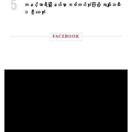
တနင်္သာရီမြို့နယ်မှာ စစ်တပ်ဗုံးကြဲလို့ အမျိုးသမီး
၁ ဦး သေဆုံး
FACEBOOK