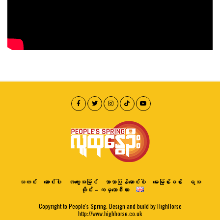
သတင်း
ဆောင်းပါး
အတွေးအမြင်
ဘာသာပြန်ဆောင်းပါး
မေးမြန်းခန်း
ရသ
ထိုင်း – ကမ္ဘောဒီးယား
Copyright to People's Spring. Design and build by HighHorse
http://www.highhorse.co.uk