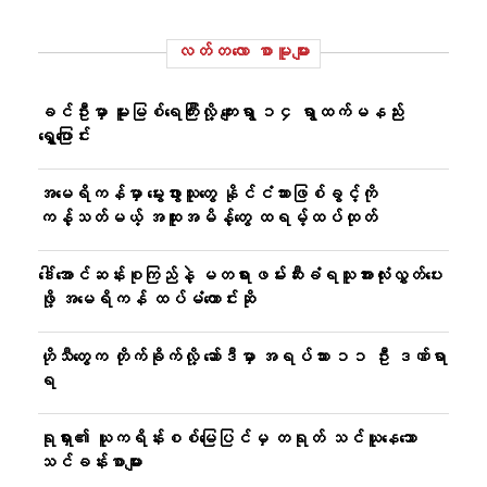
လတ်တ‌လော စာမူများ
ခင်ဦးမှာ မူးမြစ်ရေကြီးလို့ ကျေးရွာ ၁၄ ရွာထက်မနည်း
ရွှေ့ပြောင်း
အမေရိကန်မှာ မွေးဖွားသူတွေ နိုင်ငံသားဖြစ်ခွင့်ကို
ကန့်သတ်မယ့် အထူးအမိန့်တွေ ထရမ့်ထပ်ထုတ်
ဒေါ်အောင်ဆန်းစုကြည်နဲ့ မတရားဖမ်းဆီးခံရသူအားလုံးလွှတ်ပေး
ဖို့ အမေရိကန် ထပ်မံတောင်းဆို
ဟိုသီတွေက တိုက်ခိုက်လို့ ဆော်ဒီမှာ အရပ်သား ၁၁ ဦး ဒဏ်ရာ
ရ
ရုရှား၏ ယူကရိန်းစစ်မြေပြင်မှ တရုတ် သင်ယူနေသော
သင်ခန်းစာများ