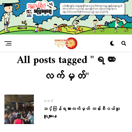
All posts tagged "ရထား
လက်မှတ်"
သတင်း
သင်္ကြန်ရထားလက်မှတ် တန်းစီဝယ်ယူ
သူများနေ