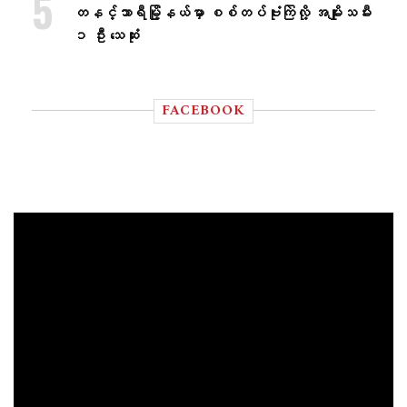
တနင်္သာရီမြို့နယ်မှာ စစ်တပ်ဗုံးကြဲလို့ အမျိုးသမီး
၁ ဦး သေဆုံး
FACEBOOK