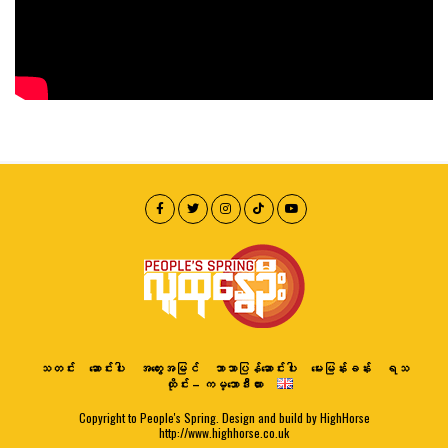
သတင်း
ဆောင်းပါး
အတွေးအမြင်
ဘာသာပြန်ဆောင်းပါး
မေးမြန်းခန်း
ရသ
ထိုင်း – ကမ္ဘောဒီးယား
Copyright to People's Spring. Design and build by HighHorse
http://www.highhorse.co.uk