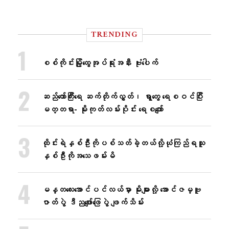
TRENDING
စစ်ကိုင်းမြို့ထွေအုပ်ရုံးအနီး ဗုံးပေါက်
ဆည်တော်ကြီးရေ ဆက်တိုက်လွှတ်၊ ရွာတွေ ရေစဝင်ပြီး
မတ္တရာ- မိုးကုတ်လမ်းပိုင်း ရေစကျော်
ထိုင်းရဲနှစ်ဦးကိုပစ်သတ်ခဲ့တယ်လို့ယုံကြည်ရသူ
နှစ်ဦးကိုအသေဖမ်းမိ
မန္တလေးအောင်ပင်လယ်မှာ မိုးများလို့ အောင်ဇမ္ဗူ
ဇာတ်ပွဲ ဒီညဖျော်ဖြေပွဲ ဖျက်သိမ်း