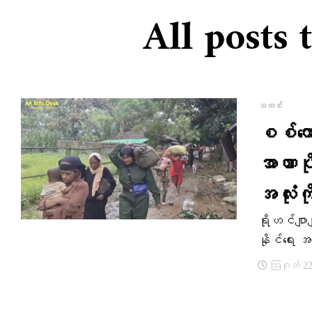
All posts 
သတင်း
စစ်ကော
အာဏာပ
အလုံး
ရိုဟင်ဂျာမ
နိုင်ရေး အ
ဩဂုတ် 22