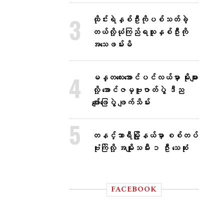
ထိုင်းရဲနှစ်ဦးကိုပစ်သတ်ခဲ့
တယ်လို့ယုံကြည်ရသူနှစ်ဦးကို
အသေဖမ်းမိ
မန္တလေးအောင်ပင်လယ်မှာ မိုးများ
လို့ အောင်ဇမ္ဗူဇာတ်ပွဲ ဒီည
ဖျော်ဖြေပွဲ ဖျက်သိမ်း
တနင်္သာရီမြို့နယ်မှာ စစ်တပ်
ဗုံးကြဲလို့ အမျိုးသမီး ၁ ဦး သေဆုံး
FACEBOOK