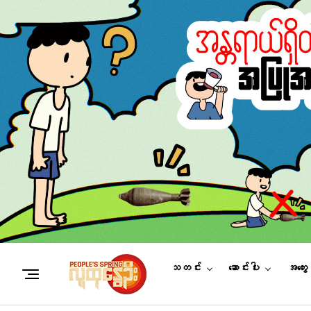
သတင်း
ဆောင်းပါး
အတွေ