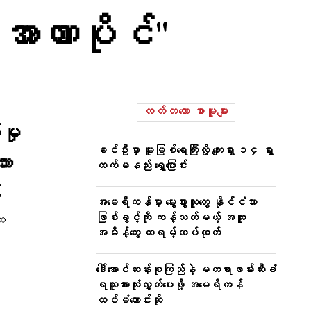
ုအာဏာပိုင်"
လတ်တ‌လော စာမူများ
မှု
ခင်ဦးမှာ မူးမြစ်ရေကြီးလို့ ကျေးရွာ ၁၄ ရွာ
ား
ထက်မနည်း ရွှေ့ပြောင်း
်
အမေရိကန်မှာ မွေးဖွားသူတွေ နိုင်ငံသား
ဖြစ်ခွင့်ကို ကန့်သတ်မယ့် အထူး
ေး
အမိန့်တွေ ထရမ့်ထပ်ထုတ်
ဒေါ်အောင်ဆန်းစုကြည်နဲ့ မတရားဖမ်းဆီးခံ
ရသူအားလုံးလွှတ်ပေးဖို့ အမေရိကန်
ထပ်မံတောင်းဆို