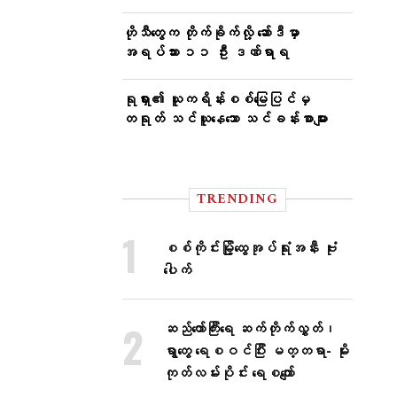
ဟိုသီတွေက တိုက်ခိုက်လို့ ဆော်ဒီမှာ
အရပ်သား ၁၁ ဦး ဒဏ်ရာရ
ရုရှား၏ ယူကရိန်းစစ်မြေပြင်မှ
တရုတ် သင်ယူနေသော သင်ခန်းစာများ
TRENDING
စစ်ကိုင်းမြို့ထွေအုပ်ရုံးအနီး ဗုံး
ပေါက်
ဆည်တော်ကြီးရေ ဆက်တိုက်လွှတ်၊
ရွာတွေ ရေစဝင်ပြီး မတ္တရာ- မိုး
ကုတ်လမ်းပိုင်း ရေစကျော်