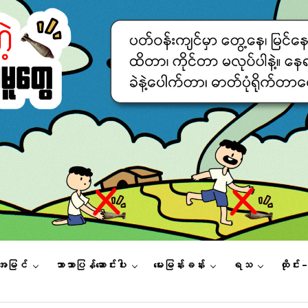
းအမြင်
ဘာသာပြန်ဆောင်းပါး
မေးမြန်းခန်း
ရသ
ထိုင်း 