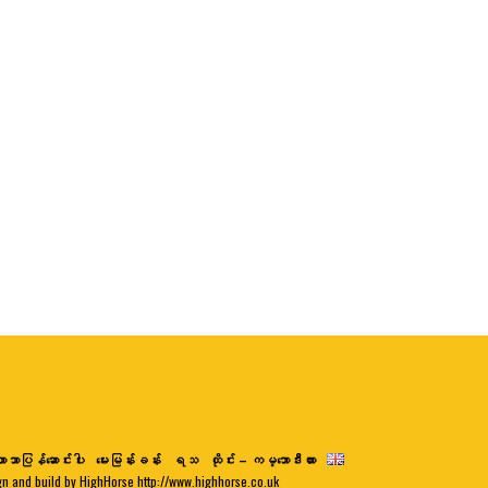
ာသာပြန်ဆောင်းပါး
မေးမြန်းခန်း
ရသ
ထိုင်း – ကမ္ဘောဒီးယား
gn and build by HighHorse http://www.highhorse.co.uk