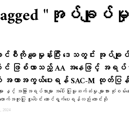
tagged "အုပ်ချုပ်မှ
င်စီကို ချေမှုန်းပြီး ဒေသတွင်း အုပ်ချုပ်
ိုင် ဖြစ်လာသည့် AA အနေဖြင့် အရပ်သ
ကို အကာအကွယ်ပေးရန် SAC-M ထုတ်ပြန
ျား နှင့် အခြားအရပ်သားများ အပေါ် ပြုမူဆက်ဆံမှု များအား စုံစမ်းဆ
ထောက်အကူပြု ပူးပေါင်း ဆောင်ရွက်ပေးရန်လည်း တောင်းဆို
, 2024