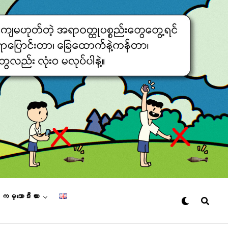
– ကမ္ဘောဒီးယား