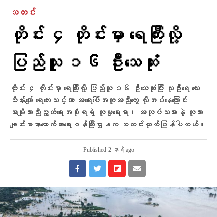
သတင်း
တိုင်း ၄ တိုင်းမှာ ရေကြီးလို့
ပြည်သူ ၁၆ ဦးသေဆုံး
တိုင်း ၄ တိုင်းမှာ ရေကြီးလို့ ပြည်သူ ၁၆ ဦးသေဆုံးပြီး လူဦးရေ လေး
သိန်းကျော် ရေဘေးသင့်ကာ အရေးပေါ်အကူအညီတွေ လိုအပ်နေကြောင်း
အမျိုးသားညီညွတ်ရေးအစိုးရရဲ့ လူမှုရေးရာ၊ အလုပ်သမားနဲ့ လူသား
ချင်းစာနာထောက်ထားရေးဝန်ကြီးဌာနက သတင်းထုတ်ပြန်ပါတယ်။
Published
2 နာရီ ago