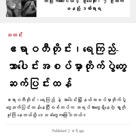
တည်း ကလေးငယ် ၄ ဦးသေဆုံး၊ ၇ ဦးထက်
မနည်း ဒဏ်ရာရ
သတင်း
ဧရာဝတီတိုင်း၊ရေကြည်-
သာ​ပေါင်းအစပ်မှာတိုက်ပွဲတွေ
ဆက်ပြင်းထန်
ဧရာဝတီတိုင်း၊ရေကြည် နဲ့ သာပေါင်းမြို့နယ်အစပ်မှာတိုက်ပွဲ
တွေဆက်ပြင်းထန်နေပြီးစစ်တပ်က အရပ်သားတွေရှိနေတဲ့ ရွာကို
ဗုံးကြဲ‌ နေတယ်လို့ ​ဒေသခံ​တွေက​ပြောပါတယ်။
Published
2 နာရီ ago