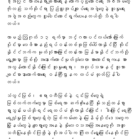
ဒါ့အပြင် ယာယီနေရာချထားရေးနဲ့ ထောက်ပံ့ပို့ဆောင်ရေး အစီအမံတွေ
ကိုလည်း သက်ဆိုင်ရာ ပြည်သူ့အုပ်ချုပ်ရေးအဖွဲ့တွေနဲ့ လူမှုရေး
အဖွဲ့အစည်းတွေက ပူးပေါင်းဆောင်ရွက်ပေးနေတယ်လို့ သိရပါ
တယ်။
လာမည့် ဩဂုတ် ၁၃ ရက်မှာ ဘင်္ဂလားပင်လယ်အော် မြောက်
ပိုင်းမှာ လေဖိအားနည်းရပ်ဝန်းတစ်ခုဖြစ်ပေါ်လာနိုင်ပြီး ထိုင်း
နိုင်ငံဘက်က မုတ်သုံအားမြောင်းတန်းဟာ မြန်မာနိုင်ငံဘက်သို့
ရွေ့လျားမှာ ဖြစ်လို့ အနောက်တောင်မုတ်သုံလေဟာ အားကောင်းရာကနေ အား
အလွန်ကောင်းနိုင်ကြောင်း လူမှုရေးရာ၊ အလုပ်သမားနှင့် လူသား
ချင်းစာနာထောက်ထားရေး ဝန်ကြီးဌာနက ထပ်မံ ထုတ်ပြန်ပါ
တယ်။
သံလွင်မြစ်၊ ဧရာဝတီမြစ်နဲ့ ၎င်းမြစ်တွေရဲ့
မြစ်လက်တက်တွေမှာ မြစ်ရေဟာ ဆက်တိုးနေပြီး မိုးသည်းထန်စွာ
ရွာသွန်းမယ်ဆိုရင် ရေထပ်မံ တိုးလာနိုင်ကြောင်း၊ ဒါကြောင့် ရေကြီး
ရေလျှံမှုဖြစ်ပွားလေ့ရှိတဲ့ မြစ်ကမ်းဘေးနဲ့ မြေနိမ့်ပိုင်းဒေသတွေက
မြို့နယ်တွေနဲ့ ကျေးရွာတွေအနေနဲ့ မိုးလေဝသအခြေအနေတွေကို အထူး
သတိပြုနေထိုင်ကြဖို့နဲ့ လိုအပ်ပါက ကြိုတင်ရွှေ့ပြောင်းနေထိုင်ကြ