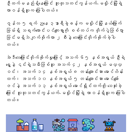
ဦးထက်မနည်းရှိနေကြောင်း လူထုသတင်းကွန်ယက်-မလှိုင်မြို့ရဲ့
တာဝန်ရှိသူက ပြောပါတယ်။
ဇွန်လ ၅ ရက် ညနေ ၃နာရီခွဲခန့်က မလှိုင်မြို့နယ်​မြောက်
ခြမ်းရှိ သရက်ကောင်းပင်ကျေးရွာကို စစ်တပ်က တိုက်ပွဲဖြစ်ပွား
ခြင်းမရှိဘဲ ဂျက်ဖိုက်တာ ၂ စီးနဲ့ လေကြောင်းတိုက်ခိုက်ခဲ့ပါ
တယ်။
အဲဒီလေကြောင်းတိုက်ခိုက်မှုကြောင့် အသက် ၆၅ နှစ်အရွယ် ဦးရဲ
ရွှေနဲ့ ၎င်းရဲ့သမီးဖြစ်သူ အသက် ၄၂ နှစ်အရွယ် မလှလှ
ဝင်း၊ အသက် ၁၄ နှစ်အရွယ် ၈ တန်းကျောင်းသား မောင်ဟိန်း
ထက်၊ အသက် ၁၀ နှစ်အရွယ် ၅ တန်းကျောင်းသား မောင်ကျော်
ဇင်နဲ့ အသက် ၁၃ နှစ်အရွယ် မောင်ရှိုင်းထက်တို့ သေဆုံးခဲ့
ကြောင်း လူထုသတင်းကွန်ယက်-မလှိုင်မြို့ရဲ့ တာဝန်ရှိသူက ပြောပါ
တယ်။