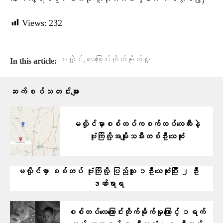
Views:
232
,
မလှိုင်
လေကြောင်းတိုက်ခိုက်မှု
In this article:
ဆက်စပ်သတင်းများ
မလှိုင်မှာစစ်တပ်ကစက်တပ်လေထီးနဲ့
ဗုံးကြဲလို့အမျိုးသမီးတစ်ဦးသေဆုံး
မလှိုင်မှာ စစ်တပ် ဗုံးကြဲလို့ ပြည်သူ ၁ဦးသေဆုံးပြီး ၂ ဦး
ဒဏ်ရာရ
စစ်တပ်လေကြောင်းတိုက်ခိုက်မှုကြောင့် ၁ရက်