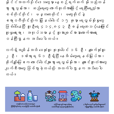
နိုင်ငံအထက်ပိုင်းဒေသတွေမှာ နေ့စဉ်ရက်ဆက် မိုးသည်းထန်
စွာ ရွာသွန်းတာ၊ ဆည်ရေတွေ ဖောက်ထုတ်တာကြောင့် ရေကြီးရေလျှံကာ
စစ်ကိုင်းတိုင်း၊ မန္တလေးတိုင်း၊ မကွေးတိုင်းနဲ့
ဧရာဝတီတိုင်းတို့က မြို့နယ်ပေါင်း ၁၅ ခုမှာ ရေလွှမ်းမိုးမှုတွေ
ဖြစ်ပေါ်နေပြီး လူဦးရေ ၄၁၄,၈၄၃ ဦးခန့် ရေဘေးသင့်နေကြောင်း
လူမှုရေးရာ၊ အလုပ်သမားနှင့် လူသားချင်းစာနာထောက်ထားရေး
ဝန်ကြီးဌာနက အသိပေးပါတယ်။
လက်ရှိအချိန်အထိ သေဆုံးသူ စုစုပေါင်း ၁၆ ဦး၊ ပျောက်ဆုံးသူ
၂ ဦး၊ ဒဏ်ရာရ ၆၁ ဦးရှိပြီး နေအိမ်တွေရေနစ်မြုပ်တာ၊
စိုက်ပျိုးမြေဧက ထောင်ပေါင်းများစွာ ရေလွှမ်းမိုးတာ၊ ချောင်းကူးတံတားတွေ
ပျက်စီးတာတွေ ဖြစ်ပွားခဲ့တယ်လို့ အထက်ပါဌာနက အသိပေးပါ
တယ်။