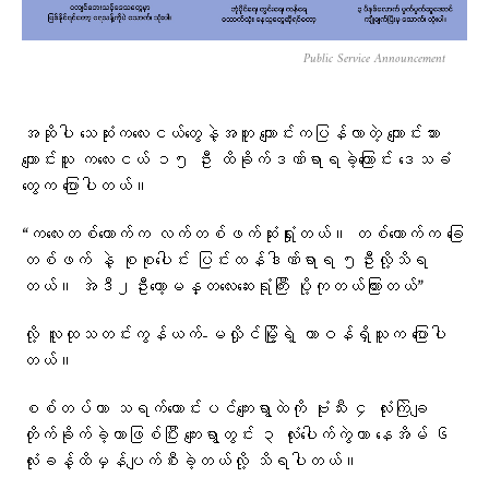
Public Service Announcement
အဆိုပါ သေဆုံးကလေးငယ်တွေနဲ့အတူ ကျောင်းကပြန်လာတဲ့ ကျောင်းသား
ကျောင်းသူ ကလေးငယ် ၁၅ ဦး ထိခိုက်ဒဏ်ရာရခဲ့ကြောင်း ဒေသခံ
တွေက ပြောပါတယ်။
“ကလေးတစ်ယောက်က လက်တစ်ဖက်ဆုံးရှုံးတယ်။ တစ်ယောက်က ခြေ
တစ်ဖက် နဲ့ စုစုပေါင်း ပြင်းထန်ဒါဏ်ရာရ ၅ဦးလို့သိရ
တယ်။ အဲဒီ၂ဦးတော့မန္တလေးဆေးရုံကြီး ပို့ကုတယ်ကြားတယ်”
လို့ လူထုသတင်းကွန်ယက်-မလှိုင်မြို့ရဲ့ တာဝန်ရှိသူက ပြောပါ
တယ်။
စစ်တပ်ဟာ သရက်ကောင်းပင်ကျေးရွာထဲကို ဗုံးသီး ၄ လုံးကြဲချ
တိုက်ခိုက်ခဲ့တာဖြစ်ပြီး ကျေးရွာတွင်း ၃ လုံးပေါက်ကွဲကာ နေအိမ် ၆
လုံးခန့်ထိမှန်ပျက်စီးခဲ့တယ်လို့ သိရပါတယ်။