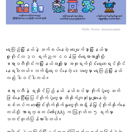
Public Service Announcement
ရေကြည်မြို့နယ်နဲ့ ဆက်စပ်နေတဲ့ လေးမျက်နှာမြို့နယ်မှာ
ဇူလိုင်လ ၃၀ ရက်ညက ငဝန်မြစ်ရေကာတာကျိုးလို့
ဧရာဝတီတိုင်းကမြို့နယ်အချို့မှာ အခုရက်ပိုင်းရေဘေးရင်ဆိုင်
နေရပါတယ်။လက်ရှိရေဝင်နေတဲ့ ဒေသတွေမှာ ရေကြည်မြို့နယ်
လည်း ပါဝင်ပါတယ်။
ဧရာဝတီနဲ့ ရခိုင်ပြည်နယ် နယ်စပ်မှာ တိုက်ပွဲတွေ ဆက်
ဖြစ်နေပြီးမြေပြင်တိုက်ပွဲတွေမှာ ထိခိုက်ကျဆုံးမှုများနေတဲ့
စစ်တပ်က လေကြောင်းတိုက်ခိုက်မှုတွေကိုအရှိန်မြှင့်တိုက်ခိုက်နေ
တယ်လို့ အာရက္ခတပ်တော်(AA) က ဩဂုတ်လ ၅ ရက်မှာ
သတင်းထုတ်ပြန်ထားပါတယ်။