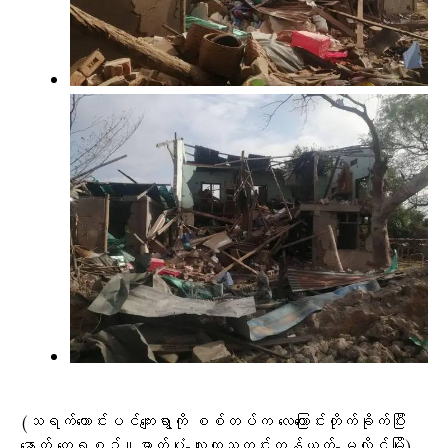
(သရက်ကောင်းပင်ကျေးရွာကို စစ်တပ်က လေကြောင်းတိုက်ခိုက်ပြီး
နောက် တွေ့ရစဥ်။ဓာတ်ပုံ-လူထုသတင်းကွန်ယက်-မလှိုင်မြို့)