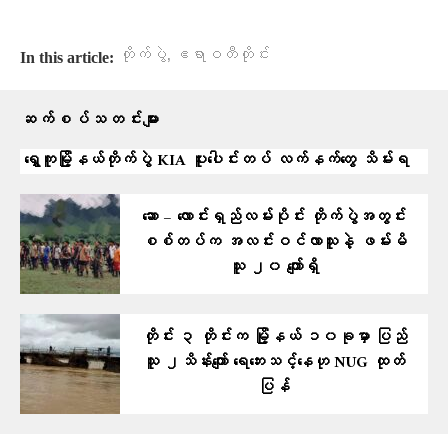
,
တိုက်ပွဲ
ဧရာဝတီတိုင်း
In this article:
ဆက်စပ်သတင်းများ
ရွှေကူမြို့နယ်တိုက်ပွဲ KIA ပူးပေါင်းတပ် လက်နက်တွေ သိမ်းရ
ဆော – လောင်းရှည်လမ်းပိုင်း တိုက်ပွဲအတွင်း
စစ်တပ်က အလင်းဝင်လာသူနဲ့ ဖမ်းမိ
သူ ၂၀ ကျော်ရှိ
တိုင်း ၃ တိုင်းက မြို့နယ် ၁၀ခုမှာ ပြည်
သူ ၂သိန်းကျော် ရေဘေးသင့်နေဟု NUG ထုတ်
ပြန်