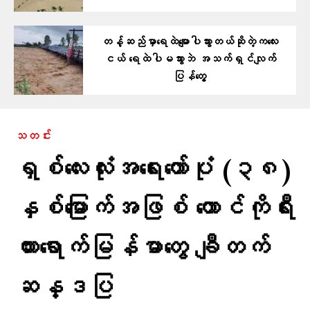
တန့်ဆည်မှာ​ရေထဲ​မျောပါသွားတယ်ဆိုတဲ့ကလေး
ငယ် ရေထဲပါမသွားဘဲ အသက်ရှင်လျက်
ပြန်​တွေ့
သတင်း
ရှစ်လေးလုံးအရေးတော်ပုံ (၃၈)
နှစ်မြောက်အဖြစ် တောင်ကိုရီး
ယားရောက်မြန်မာတွေ ချီတက်
ဆန္ဒပြ