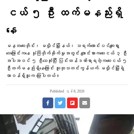
ငယ် ၅ ဦး ထက်မနည်းရှိ​​
နေ
မန္တလေးတိုင်း၊ မလှိုင်မြို့နယ်၊ သရက်ကောင်းပင်ကျေးရွာ
လေကြောင်းကနေ ‌ဗုံးကြဲတိုက်ခိုက်မှုအတွင်း ကျောင်းသားကလေးငယ် ၃ ဦး
အပါအဝင် ၅ ဦးသေဆုံးပြီး ပြင်းထန်ဒဏ်ရာရတဲ့ကလေးငယ် ၅
ဦးထက်မနည်းရှိနေကြောင်း လူထုသတင်းကွန်ယက်-မလှိုင်မြို့ရဲ့
တာဝန်ရှိသူက ပြောပါတယ်။
Published
ဇွန် 8, 2026