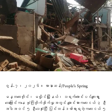
ဇွန်-၇၊ ၂၀၂၆။ ဟာနာဆန်/People’s Spring
မန္တလေးတိုင်း၊ မလှိုင်မြို့နယ်၊ သရက်ကောင်းပင်ကျေးရွာ
လေကြောင်းကနေ ‌ဗုံးကြဲတိုက်ခိုက်မှုအတွင်း ကျောင်းသားကလေးငယ် ၃ ဦး
အပါအဝင် ၅ ဦးသေဆုံးပြီး ပြင်းထန်ဒဏ်ရာရတဲ့ကလေးငယ် ၅