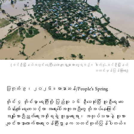
(ခင်ဦးမြို့နယ်အတွင်း ရေကြီးနေသော ကျေးရွာများအား တွေ့ရစဥ်။ ဓါတ်ပုံ-ခင်ဦးမြို့နယ်
သတင်းမှန်ပြန်ကြားရေး)
သြဂုတ် ၉၊ ၂၀၂၆။ဟာနာဆန်/People’s Spring
တိုင်း ၄ တိုင်းမှာ ရေကြီးလို့ ပြည်သူ ၁၆ ဦးသေဆုံးပြီး လူဦးရေ လေး
သိန်းကျော် ရေဘေးသင့်ကာ အရေးပေါ်အကူအညီတွေ လိုအပ်နေကြောင်း
အမျိုးသားညီညွတ်ရေးအစိုးရရဲ့ လူမှုရေးရာ၊ အလုပ်သမားနဲ့ လူသား
ချင်းစာနာထောက်ထားရေးဝန်ကြီးဌာနက သတင်းထုတ်ပြန်ပါတယ်။