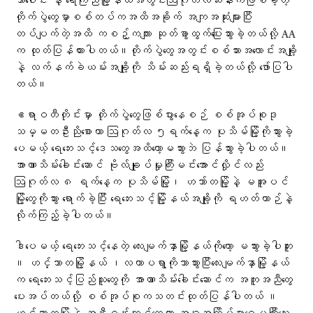
သာပေါင်း နဲ့ ရေကြည်မြို့နယ်အတွင်းဩဂုတ်လဆန်းကဖြစ်ခဲ့တဲ့
တိုက်ပွဲတွေမှာစစ်တပ်ကအထိအခိုက် အကျအဆုံးများပြီး
တပ်ပျက်တဲ့အထိ ကစဉ့်ကလျား ဆုတ်ခွာထွက်ပြေးသွားခဲ့တယ်လို့ AA
က ထုတ်ပြန်ထားပါတယ်။တိုက်ပွဲတွေအတွင်းစစ်သားအလောင်းအချို့
နဲ့ လက်နက်ခဲယမ်းအချို့ကို သိမ်းဆည်းရရှိခဲ့တယ်လို့ ​ဖော်ပြပါ
တယ်။
ဧရာဝတီတိုင်းမှာ တိုက်ပွဲတွေဖြစ်ပွားနေစဉ် စစ်အုပ်စုဒု
သမ္မတဦးညိုစောဟာ ဩဂုတ်လ ၅ရက်နေ့က ပုသိမ်မြို့ကိုသွားခဲ့​
ပေမယ့် ရေဘေးသင့်‌ဒေသတွေအထိ​တော့မသွားဘဲ ပြန်သွားခဲ့ပါတယ်။
အာဏာသိမ်းခေါင်းဆောင် ဗိုလ်ချုပ်မှုးကြီးမင်းအောင်လှိုင်လည်း
ဩဂုတ်လ ၈ ရက်နေ့က ပုသိမ်မြို့၊ ဟသာ်တမြို့နဲ့ မအူပင်
မြို့​တွေကိုသွား ရောက်ခဲ့ပြီး ‌ရေဘေးသင့်မြို့နယ်အချို့ကို ရဟတ်ယာဉ်နဲ့
လိုက်ကြည့်ခဲ့ပါတယ်။
ဒါ​ပေမယ့် ​ရေ​ဘေးသင့်​​နေတဲ့ လေးမျက်နှာမြို့နယ်ကို​တော့ မသွားခဲ့ပါဘူး
။ ဟင်္သာတမြို့နယ် ၊လဟာပရွာကိုသာသွားပြီးလေးမျက်နှာမြို့နယ်
က ​ရေ​ဘေးသင့်ပြည်သူ​တွေကို အာဏာသိမ်း​ခေါင်း​ဆောင်က အကူအညီ​တွေ​
ပေးအပ်တယ်လို့ စစ်အုပ်စုကသတင်းထုတ်ပြန်ပါတယ် ။