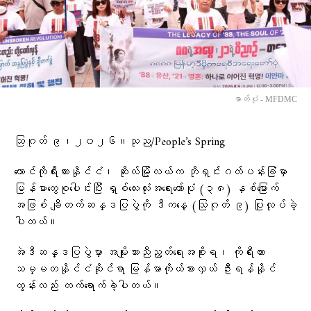
ဓာတ်ပုံ - MFDMC
သြဂုတ် ၉၊၂၀၂၆။သုည/People’s Spring
တောင်ကိုရီးယားနိုင်ငံ၊ ဆိုးလ်မြို့လယ်က ဘိုရှင်းဂတ်ပန်းခြံမှာ
မြန်မာတွေစုပေါင်းပြီး ရှစ်လေးလုံးအရေးတော်ပုံ (၃၈) နှစ်မြောက်
အဖြစ် ချီတက်ဆန္ဒပြပွဲကို ဒီကနေ့ (သြဂုတ် ၉) ပြုလုပ်ခဲ့
ပါတယ်။
အဲဒီဆန္ဒပြပွဲမှာ အမျိုးသားညီညွတ်ရေးအစိုးရ၊ ကိုရီးယား
သမ္မတနိုင်ငံဆိုင်ရာ မြန်မာကိုယ်စားလှယ် ဦးရန်နိုင်
ထွန်းလည်း တက်ရောက်ခဲ့ပါတယ်။