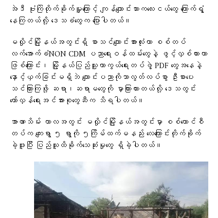
အဲဒီ ဗုံးကြဲတိုက်ခိုက်မှူကြောင့် ကျန်ကျောင်းသားကလေးငယ်တွေ ​ကြောက်ရွံ့
နေကြတယ်လို့ ဒေသခံတွေက ပြောပါတယ်။
မလှိုင်မြို့နယ်အတွင်းရှိ စာသင်ကျောင်းအားလုံးဟာ စစ်တပ်
လက်အောက်ခံNON CDM ပညာရေးဝန်ထမ်းတွေနဲ့ ဖွင့်လှစ်ထားတာ
ဖြစ်ကြောင်း၊ မြို့နယ်ပြည်သူ့ကာကွယ်ရေးတပ်ဖွဲ့ PDF တွေအနေနဲ့ ​
နှောင့်ယှက်ခြင်းမရှိဘဲ ကျောင်းပညာကိုသာလွတ်လပ်စွာ ဦးစားပေး
သင်ကြားကြဖို့ ဆရာ၊ဆရာမတွေကို မှာကြားထားတယ်လို့ ဒေသတွင်း
တော်လှန်ရေးအင်အားစုတွေဆီက သိရပါတယ်။
အာဏာသိမ်း ကာလအတွင်း မလှိုင်မြို့နယ်အတွင်းမှာ စစ်ကောင်စီ
တပ်က ကျေးရွာ ၅ ရွာကို ၅ကြိမ်ထက်မနည်း လေကြောင်းတိုက်ခိုက်
ခဲ့ဖူးပြီး ပြည်သူထိခိုက်သေဆုံးမှုတွေ ရှိခဲ့ပါတယ်။