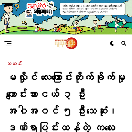
သတင်း
မလှိုင် လေကြောင်းတိုက်ခိုက်မှု
ကျောင်းသားငယ် ၃ ဦး
အပါအဝင် ၅ ဦးသေဆုံး၊
ဒဏ်ရာပြင်းထန်တဲ့ ကလေး