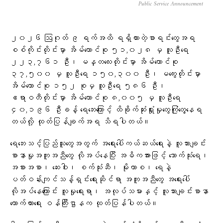
Public Service Announcement
၂၀၂၆ ဩဂုတ် ၉ ရက်အထိ ရရှိထားတဲ့စာရင်းတွေအရ
စစ်ကိုင်းတိုင်းမှာ အိမ်ထောင်စု ၅၁,၀၂၈ မှ လူဦးရေ
၂၂၃,၇၆၁ ဦး၊ မန္တလေးတိုင်းမှာ အိမ်ထောင်စု
၃၇,၅၀၀ မှ လူဦးရေ ၁၅၀,၃၀၀ ဦး၊ မကွေးတိုင်းမှာ
အိမ်ထောင်စု ၁၅၂ စုမှ လူဦးရေ ၅၈၆ ဦး၊
ဧရာဝတီတိုင်းမှာ အိမ်ထောင်စု ၈,၀၀၅ မှ လူဦးရေ
၄၀,၁၉၆ ဦးခန့် ရေဘေးကြောင့် ထိခိုက်ဆုံးရှုံးမှုတွေကြုံတွေ့နေရ
တယ်လို့ ထုတ်ပြန်ချက်အရ သိရပါတယ်။
ရေဘေးသင့်ပြည်သူတွေအတွက် အရေးပေါ်ကယ်ဆယ်ရေးနဲ့ လူသားချင်း
စာနာမှုအကူအညီတွေ လိုအပ်နေပြီး အဓိကအားဖြင့် သောက်သုံးရေ၊
အစားအစာ၊ ဆေးဝါး၊ စက်သုံးဆီ၊ မိုးကာစ၊ ရေနဲ့
ပတ်ဝန်းကျင်သန့်ရှင်းရေးဆိုင်ရာ အကူအညီတွေ အရေးပေါ်
လိုအပ်နေကြောင်း လူမှုရေးရာ၊ အလုပ်သမားနှင့် လူသားချင်းစာနာ
ထောက်ထားရေး ဝန်ကြီးဌာနက ထုတ်ပြန်ပါတယ်။