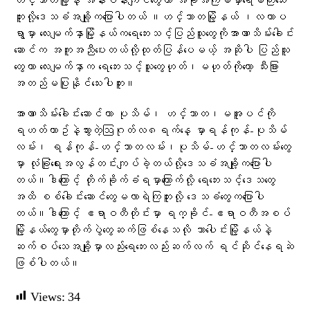
ဟင်္သာတမြို့နဲ့ အနီးဝန်းကျင်​တွေဟာ ​အခုအကြိမ်မှာရေမကြီး​သေး
ဘူးလို့​ဒေသခံအချို့က​ပြောပါတယ် ။ဟင်္သာတမြို့နယ် ၊လဟာပ
ရွာမှာ​ ​လေးမျက်နှာမြို့နယ်ကရေ​ဘေးသင့်ပြည်သူ​တွေကိုအာဏာသိမ်း​ခေါင်း​
ဆောင်က အကူအညီ​ပေးတယ်လို့ထုတ်ပြန်​​ပေမယ့် အဆိုပါ ပြည်သူ​
တွေဟာ ​လေးမျက်နှာက ​ရေ​ဘေးသင့်သူ​တွေဟုတ်၊မဟုတ်ကို​တော့ သီးခြား
အတည်မပြုနိုင်​သေးပါဘူး။
အာဏာသိမ်း​ခေါင်း​ဆောင်ဟာ ပုသိမ်၊ ဟင်္သာတ၊မအူပင်ကို
ရဟတ်ယာဥ်နဲ့သွားတဲ့ဩဂုတ်လ၈ရက်နေ့ ​မှာရန်ကုန်-ပုသိမ်
လမ်း၊ ရန်ကုန်-ဟင်္သာတလမ်း၊ပုသိမ်-ဟင်္သာတလမ်းတွေ
မှာ လုံခြုံရေးအလွန်တင်းကျပ်ခဲ့တယ်လို့​ဒေသခံအချို့က​ပြောပါ
တယ်။ဒါ​ကြောင့် တိုက်ခိုက်ခံရမှာကြောက်လို့ ရေဘေးသင့်ဒေသတွေ
အထိ စစ်ခေါင်းဆောင်တွေမလာရဲကြဘူးလို့ ဒေသခံတွေကပြောပါ
တယ်။ဒါ​ကြောင့် ဧရာဝတီတိုင်းမှာ ရက္ခိုင်-ဧရာဝတီအစပ်
မြို့နယ်​တွေမှာတိုက်ပွဲတွေဆက်ဖြစ်နေသလို သာ​​ပေါင်းမြိို့နယ်နဲ့
ဆက်စပ်​သေအချို့မှာလည်းရေဘေးလည်းဆက်လက် ရင်ဆိုင်နေရဆဲ
ဖြစ်ပါတယ်။
Views:
34