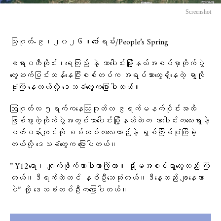
Screenshot
သြဂုတ်-၉၊၂၀၂၆။ဇော်ရမ်း/People’s Spring
ဧရာဝတီတိုင်း၊ရေကြည် နဲ့ သာပေါင်းမြို့နယ်အစပ်မှာတိုက်ပွဲ
တွေဆက်ပြင်းထန်နေပြီးစစ်တပ်က အရပ်သားတွေရှိနေတဲ့ ရွာကို
ဗုံးကြဲ‌ နေတယ်လို့ ​ဒေသခံ​တွေက​ပြောပါတယ်။
ဩဂုတ်လ ၅ရက်ကနေဩဂုတ်လ ၉ရက်မနက်ပိုင်းအထိ
ဖြစ်ပွားတဲ့တိုက်ပွဲအတွင်းသာပေါင်းမြို့နယ်ထဲက သာပေါင်းကလေးရွာနဲ့
ပတ်ဝန်းကျင်ကို စစ်တပ်ကလေယာဉ်နဲ့ ရှစ်ကြိမ်ဗုံးကြဲခဲ့
တယ်လို့ ဒေသ‌ခံတွေက ပြောပါတယ်။
” Y12ရော၊ ဂျက်ဖိုက်တာပါလာကြဲတာ။ ရိုးမအစပ်ရွာတွေလည်း ကြဲ
တယ်။ဒီရက်ထဲတင် နှစ်ဦးသေဆုံးတယ်။ဒီနေ့လည်း ချနေတာ
ပဲ” လို့ ဒေသခံတစ်ဦးကပြောပါတယ်။