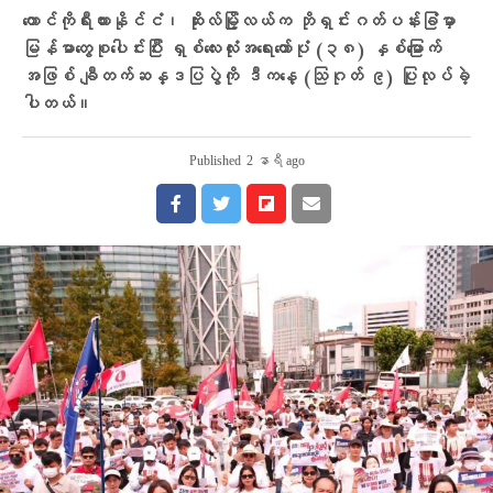
တောင်ကိုရီးယားနိုင်ငံ၊ ဆိုးလ်မြို့လယ်က ဘိုရှင်းဂတ်ပန်းခြံမှာ
မြန်မာတွေစုပေါင်းပြီး ရှစ်လေးလုံးအရေးတော်ပုံ (၃၈) နှစ်မြောက်
အဖြစ် ချီတက်ဆန္ဒပြပွဲကို ဒီကနေ့ (သြဂုတ် ၉) ပြုလုပ်ခဲ့
ပါတယ်။
Published
2 နာရီ ago