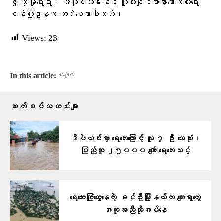
ဖို့ လူမှုရေးရာ၊ အလုပ်သမားနှင့် လူသားချင်းစာနာထောက်ထားရေး
ဝန်ကြီးဌာနက အသိပေးထားပါတယ်။
Views:
23
ရေဘေး
In this article:
ဆက်စပ်သတင်းများ
ဒီပဲယင်းမှာ ရေဘေးကြောင့် လူ ၇ ဦး သေဆုံး၊
ပြည်သူ ၂၅၀၀၀ ကျော် ရေဘေးသင့်
ရေဘေးကြုံတွေ့နေတဲ့ ခင်ဦးမြို့နယ်က ကျေးရွာတွေ
အကူအညီလိုအပ်နေ