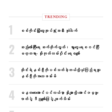
TRENDING
စစ်ကိုင်းမြို့ထွေအုပ်ရုံးအနီး ဗုံးပေါက်
ဆည်တော်ကြီးရေ ဆက်တိုက်လွှတ်၊ ရွာတွေ ရေစဝင်ပြီး
မတ္တရာ- မိုးကုတ်လမ်းပိုင်း ရေစကျော်
ထိုင်းရဲနှစ်ဦးကိုပစ်သတ်ခဲ့တယ်လို့ယုံကြည်ရသူ
နှစ်ဦးကိုအသေဖမ်းမိ
မန္တလေးအောင်ပင်လယ်မှာ မိုးများလို့ အောင်ဇမ္ဗူ
ဇာတ်ပွဲ ဒီညဖျော်ဖြေပွဲ ဖျက်သိမ်း