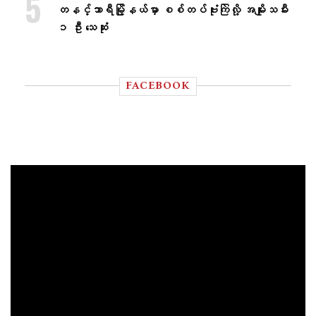
တနင်္သာရီမြို့နယ်မှာ စစ်တပ်ဗုံးကြဲလို့ အမျိုးသမီး
၁ ဦး သေဆုံး
FACEBOOK