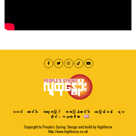
သတင်း
ဆောင်းပါး
အတွေးအမြင်
ဘာသာပြန်ဆောင်းပါး
မေးမြန်းခန်း
ရသ
ထိုင်း – ကမ္ဘောဒီးယား
Copyright to People's Spring. Design and build by HighHorse
http://www.highhorse.co.uk