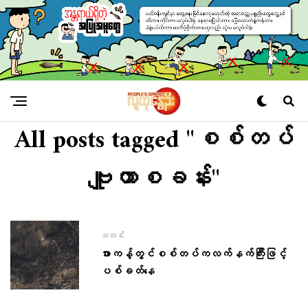
All posts tagged "စစ်တပ်
ဗျူဟာစခန်း"
သတင်း
ဖားကန့်တွင်စစ်​တပ်ကလက်နက်ကြီးဖြင့်
ပစ်ခတ်​နေ