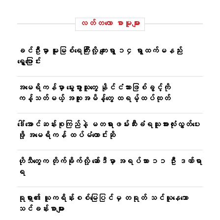
လတ်တ‌လော စာမူများ
ခင်ဦးမှာ မူးမြစ်ရေကြီးလို့ ကျေးရွာ ၁၄ ရွာထက်မနည်း
ရွှေ့ပြောင်း
အမေရိကန်မှာ မွေးဖွားသူတွေ နိုင်ငံသားဖြစ်ခွင့်ကို
ကန့်သတ်မယ့် အထူးအမိန့်တွေ ထရမ့်ထပ်ထုတ်
ဒေါ်အောင်ဆန်းစုကြည်နဲ့ မတရားဖမ်းဆီးခံရသူအားလုံးလွှတ်ပေး
ဖို့ အမေရိကန် ထပ်မံတောင်းဆို
ဟိုသီတွေက တိုက်ခိုက်လို့ ဆော်ဒီမှာ အရပ်သား ၁၁ ဦး ဒဏ်ရာ
ရ
ရုရှား၏ ယူကရိန်းစစ်မြေပြင်မှ တရုတ် သင်ယူနေသော
သင်ခန်းစာများ