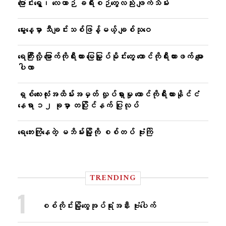
ပြောင်းရွှေ့၊ လေယာဉ် ခရီးစဉ်တွေလည်း ဖျက်သိမ်း
မွေးနေ့မှာ သီချင်းသစ်ဖြန့်မယ့် ချစ်သုဝေ
ရေကြီးလို့ မြောက်ကိုရီးယား မြေမြှုပ်မိုင်းတွေ တောင်ကိုရီးယားဖက် မျော
ပါလာ
ရှစ်လေးလုံးအထိမ်းအမှတ် လှုပ်ရှားမှု တောင်ကိုရီးယားနိုင်ငံ
နေရာ ၁၂ ခုမှာ တပြိုင်နက် ပြုလုပ်
ရေဘေးကြုံနေတဲ့ မဘိမ်းမြို့ကို စစ်တပ် ဗုံးကြဲ
TRENDING
စစ်ကိုင်းမြို့ထွေအုပ်ရုံးအနီး ဗုံးပေါက်