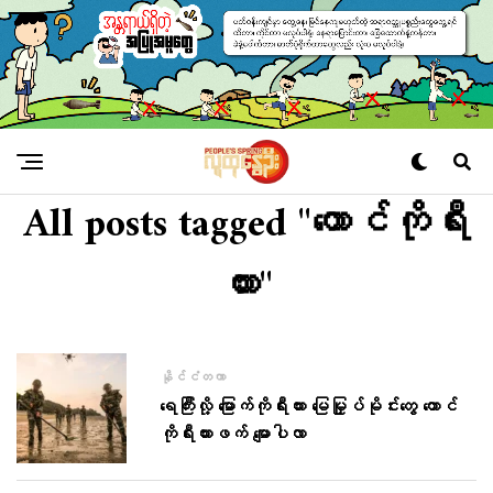
All posts tagged "တောင်ကိုရီး
ယား"
နိုင်ငံတကာ
ရေကြီးလို့ မြောက်ကိုရီးယား မြေမြှုပ်မိုင်းတွေ တောင်
ကိုရီးယားဖက် မျောပါလာ