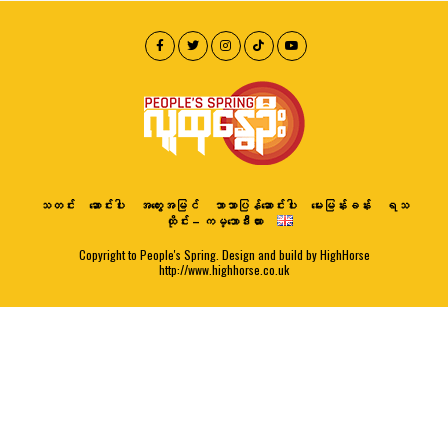
သတင်း
ဆောင်းပါး
အတွေးအမြင်
ဘာသာပြန်ဆောင်းပါး
မေးမြန်းခန်း
ရသ
ထိုင်း – ကမ္ဘောဒီးယား
Copyright to People's Spring. Design and build by HighHorse
http://www.highhorse.co.uk