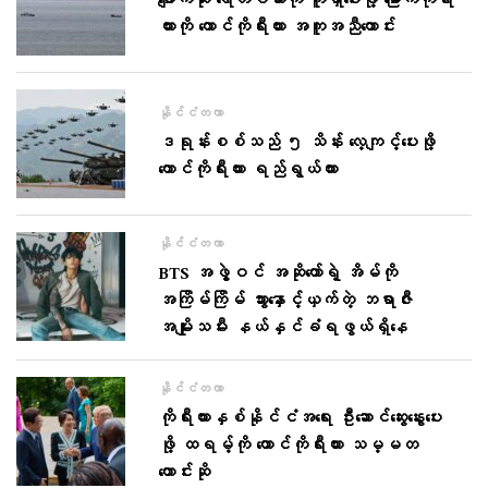
ပျောက်ဆုံး ရေတပ်သားကို ကူရှာပေးဖို့ မြောက်ကိုရီး
ယားကို တောင်ကိုရီးယား အကူအညီတောင်း
နိုင်ငံတကာ
ဒရုန်းစစ်သည် ၅ သိန်း လေ့ကျင့်ပေးဖို့
တောင်ကိုရီးယား ရည်ရွယ်ထား
နိုင်ငံတကာ
BTS အဖွဲ့ဝင် အဆိုတော်ရဲ့ အိမ်ကို
အကြိမ်ကြိမ် သွားနှောင့်ယှက်တဲ့ ဘရာဇီး
အမျိုးသမီး နယ်နှင်ခံရဖွယ်ရှိနေ
နိုင်ငံတကာ
ကိုရီးယားနှစ်နိုင်ငံအရေး ဦးဆောင်ဆွေးနွေးပေး
ဖို့ ထရမ့်ကို တောင်ကိုရီးယား သမ္မတ
တောင်းဆို