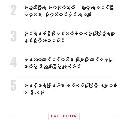
ဆည်တော်ကြီးရေ ဆက်တိုက်လွှတ်၊ ရွာတွေ ရေစဝင်ပြီး
မတ္တရာ- မိုးကုတ်လမ်းပိုင်း ရေစကျော်
ထိုင်းရဲနှစ်ဦးကိုပစ်သတ်ခဲ့တယ်လို့ယုံကြည်ရသူ
နှစ်ဦးကိုအသေဖမ်းမိ
မန္တလေးအောင်ပင်လယ်မှာ မိုးများလို့ အောင်ဇမ္ဗူ
ဇာတ်ပွဲ ဒီညဖျော်ဖြေပွဲ ဖျက်သိမ်း
တနင်္သာရီမြို့နယ်မှာ စစ်တပ်ဗုံးကြဲလို့ အမျိုးသမီး
၁ ဦး သေဆုံး
FACEBOOK