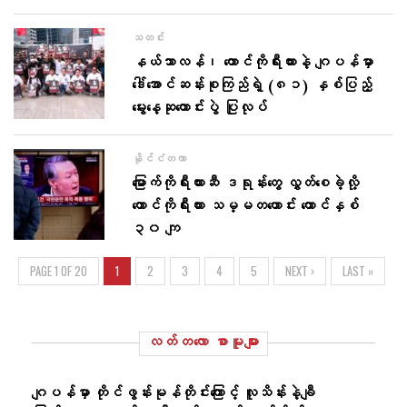
သတင်း
နယ်သာလန်၊ တောင်ကိုရီးယားနဲ့ ဂျပန်မှာ
ဒေါ်အောင်ဆန်းစုကြည်ရဲ့ (၈၁) နှစ်ပြည့်
မွေးနေ့ဆုတောင်းပွဲ ပြုလုပ်
နိုင်ငံတကာ
မြောက်ကိုရီးယားဆီ ဒရုန်းတွေ လွှတ်စေခဲ့လို့
တောင်ကိုရီးယား သမ္မတဟောင်း ထောင်နှစ်
၃၀ ကျ
PAGE 1 OF 20
1
2
3
4
5
NEXT ›
LAST »
လတ်တ‌လော စာမူများ
ဂျပန်မှာ တိုင်ဖွန်းမုန်တိုင်းကြောင့် လူသိန်းနဲ့ချီ