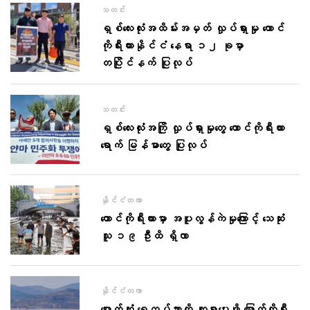
သတင်း
ရှစ်လေးလုံးအထိမ်းအမှတ် လှုပ်ရှားမှု တောင်
ကိုရီးယားနိုင်ငံ နေရာ ၁၂ ခုမှာ
တပြိုင်နက် ပြုလုပ်
သတင်း
ရှစ်လေးလုံးအကြို လှုပ်ရှားမှုတွေ တောင်ကိုရီးယား
ရောက် မြန်မာတွေ ပြုလုပ်
နိုင်ငံတကာ
တောင်ကိုရီးယားမှာ အပူလွန်ကဲမှုကြောင့် သေဆုံး
သူ ၁၉ ဦးထိ ရှိလာ
နိုင်ငံတကာ