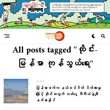
All posts tagged "ထိုင်း-
မြန်မာ ကုန်သွယ်ရေး"
သတင်း
မြန်မာဖက်က နယ်စပ်ဂိတ် ပိတ်ထားမှု
ကြောင့် ထိုင်းအတွက် ဘတ်ငွေ ဘီလီယံနဲ့ချီ
နစ်နာနိုင်