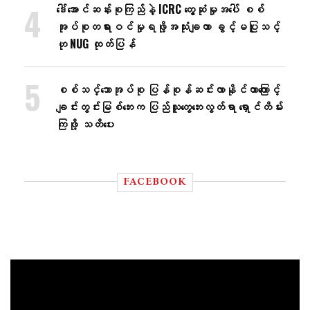
ဒေါ်အောင်ဆန်းစုကြည်နဲ့ ICRC တွေ့ဆုံမှုအပေါ် စစ်
အုပ်စုတရားဝင်မှုရဖို့အသုံးချတာ ခွင့်မပြုသင့်
ဟု NUG ထုတ်ပြန်
စစ်သင်္ဘောအုပ်စု ပြန်စုန်ဆင်းလာနိုင်တာကြောင့်
ချင်းတွင်းမြစ်ဘေးက ပြည်သူတွေဘေးလွတ်ရာ ရှောင်တိမ်း
ကြဖို့ သတိပေး
FACEBOOK