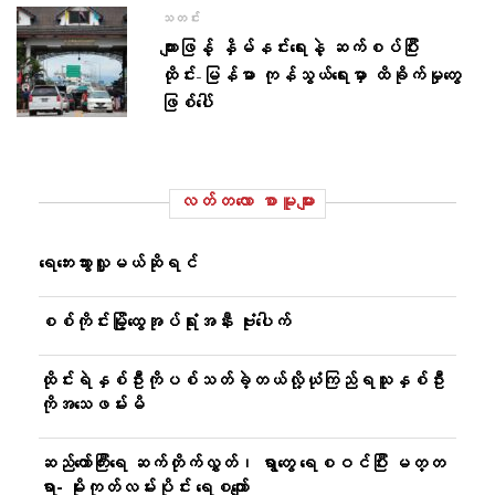
သတင်း
ကျားဖြန့် နှိမ်နင်းရေးနဲ့ ဆက်စပ်ပြီး
ထိုင်း-မြန်မာ ကုန်သွယ်ရေးမှာ ထိခိုက်မှုတွေ
ဖြစ်ပေါ်
လတ်တ‌လော စာမူများ
ရေဘေးသွားလှူမယ်ဆိုရင်
စစ်ကိုင်းမြို့ထွေအုပ်ရုံးအနီး ဗုံးပေါက်
ထိုင်းရဲနှစ်ဦးကိုပစ်သတ်ခဲ့တယ်လို့ယုံကြည်ရသူနှစ်ဦး
ကိုအသေဖမ်းမိ
ဆည်တော်ကြီးရေ ဆက်တိုက်လွှတ်၊ ရွာတွေ ရေစဝင်ပြီး မတ္တ
ရာ- မိုးကုတ်လမ်းပိုင်း ရေစကျော်