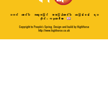
သတင်း
ဆောင်းပါး
အတွေးအမြင်
ဘာသာပြန်ဆောင်းပါး
မေးမြန်းခန်း
ရသ
ထိုင်း – ကမ္ဘောဒီးယား
Copyright to People's Spring. Design and build by HighHorse
http://www.highhorse.co.uk