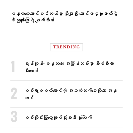
မန္တလေးအောင်ပင်လယ်မှာ မိုးများလို့ အောင်ဇမ္ဗူဇာတ်ပွဲ
ဒီညဖျော်ဖြေပွဲ ဖျက်သိမ်း
TRENDING
ရန်ကုန်-မန္တလေး အမြန်လမ်းမှာ အိမ်စီးကား
မီးလောင်
စစ်ရာဇဝတ်ကောင်ကို အသက်ဆက်ပေးလိုသော အနု
တင်
စစ်ကိုင်းမြို့ထွေအုပ်ရုံးအနီး ဗုံးပေါက်